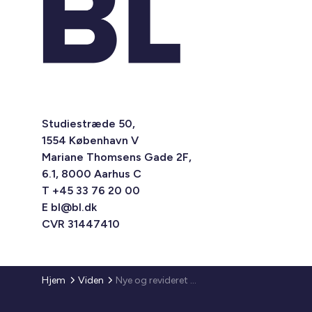
Studiestræde 50,
1554 København V
Mariane Thomsens Gade 2F,
6.1, 8000 Aarhus C
T +45 33 76 20 00
E
bl@bl.dk
CVR 31447410
Hjem
Viden
Nye og revideret vejledninger til Bygningsreglementet 2018