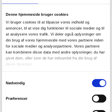
Denne hjemmeside bruger cookies
Vi bruger cookies til at tilpasse vores indhold og
annoncer, til at vise dig funktioner til sociale medier og til
at analysere vores trafik. Vi deler også oplysninger om
Relateret indhold
Viden
din brug af vores hjemmeside med vores partnere inden
for sociale medier og analysepartnere. Vores partnere
BL INFORMERER
kan kombinere disse data med andre oplysninger, du har
Nedrivning af asbestholdigt materiale skal
givet dem, eller som de har indsamlet fra din brug af
udføres af autoriserede virksomheder
deres tjenester.
24. juni 2024
Samtykkevalg
Nødvendig
BL INFORMERER
Styresignal (SKR nr. 10297 af 03/11/2023 om
momslovens § 3, stk. 2 nr. 2 og 3) vedr.
Præferencer
kommunale renovationsydelser
20. november 2023