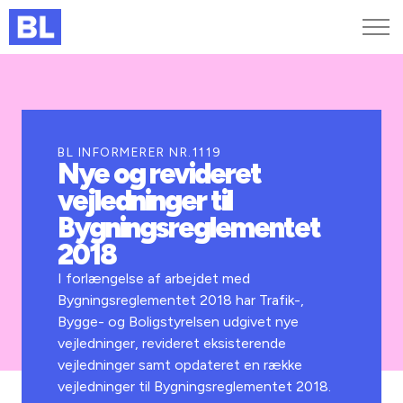
Genveje
Find medarbejder
Kurser og arrangementer
BL INFORMERER NR.1119
Nye og revideret
Jobportalen
vejledninger til
MitBL
Bygningsreglementet
2018
I forlængelse af arbejdet med
Bygningsreglementet 2018 har Trafik-,
Bygge- og Boligstyrelsen udgivet nye
vejledninger, revideret eksisterende
vejledninger samt opdateret en række
vejledninger til Bygningsreglementet 2018.