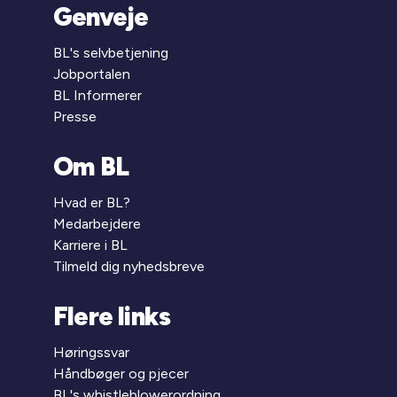
Genveje
BL's selvbetjening
Jobportalen
BL Informerer
Presse
Om BL
Hvad er BL?
Medarbejdere
Karriere i BL
Tilmeld dig nyhedsbreve
Flere links
Høringssvar
Håndbøger og pjecer
BL's whistleblowerordning