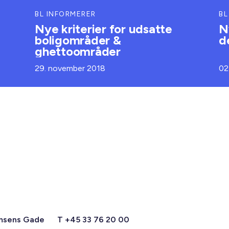
BL INFORMERER
BL
Nye kriterier for udsatte
N
boligområder &
d
ghettoområder
29. november 2018
02
msens Gade
T +45 33 76 20 00