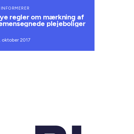
 INFORMERER
ye regler om mærkning af
emensegnede plejeboliger
. oktober 2017