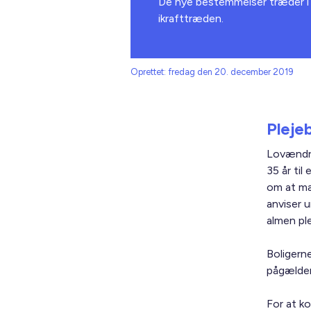
De nye bestemmelser træder i kr
ikrafttræden.
Oprettet: fredag den 20. december 2019
Plejeb
Lovændri
35 år ti
om at mæ
anviser u
almen ple
Boligern
pågælden
For at ko