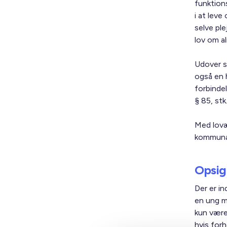
funktion
i at leve
selve ple
lov om a
Udover s
også en 
forbinde
§ 85, st
Med lovæn
kommunal 
Opsig
Der er in
en ung me
kun været
hvis for