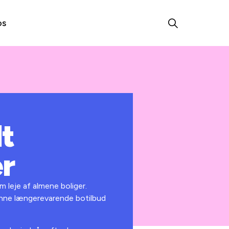
os
t
er
m leje af almene boliger.
danne længerevarende botilbud