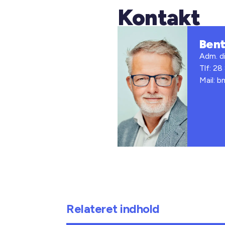
Kontakt
Ben
Adm. di
Tlf: 28
Mail: 
Relateret indhold