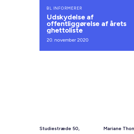
BL INFORMERER
Udskydelse af
offentliggørelse af årets
ghettoliste
20. november 2020
Studiestræde 50,
Mariane Tho