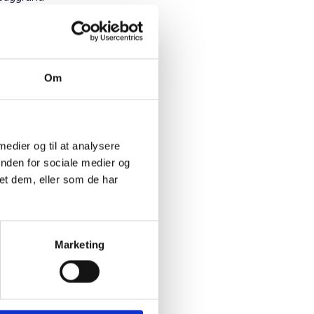
tilbud
Om
 § 85,
ge er
 medier og til at analysere
lder
inden for sociale medier og
 anvist
et dem, eller som de har
4, stk. 4
Marketing
 bolig.
aldrende.