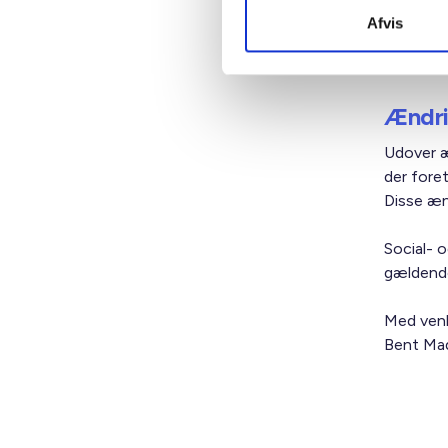
Lovændri
Afvis
ungdoms
aktivitete
Ændri
Udover æ
der fore
Disse æn
Social- 
gældende
Med venl
Bent Mad