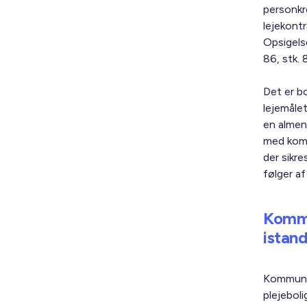
personkr
lejekontr
Opsigels
86, stk. 8
Det er bo
lejemålet
en almen 
med komm
der sikre
følger af
Kommu
istan
Kommunen
plejeboli