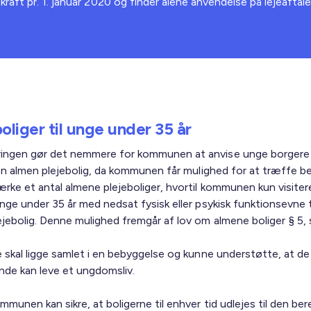
aft pr. 1. januar 2020 og finder alene anvendelse på lejeaftale
oliger til unge under 35 år
ngen gør det nemmere for kommunen at anvise unge borgere
l en almen plejebolig, da kommunen får mulighed for at træffe b
rke et antal almene plejeboliger, hvortil kommunen kun visiter
nge under 35 år med nedsat fysisk eller psykisk funktionsevne t
jebolig. Denne mulighed fremgår af lov om almene boliger § 5, s
e skal ligge samlet i en bebyggelse og kunne understøtte, at de
de kan leve et ungdomsliv.
mmunen kan sikre, at boligerne til enhver tid udlejes til den be