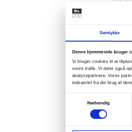
af alder.
Med lovæ
alene på
Samtykke
lovændri
stk. 4, jf
Denne hjemmeside bruger c
Denne op
Vi bruger cookies til at tilpas
anvist e
vores trafik. Vi deler også 
derfor i
analysepartnere. Vores partn
efter kri
indsamlet fra din brug af dere
udlejning
Samtykkevalg
Ændringe
Nødvendig
skal fre
indsatser
Samtidigt