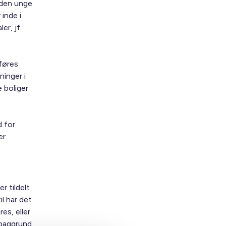
 den unge
 inde i
er, jf.
dføres
inger i
 boliger
d for
r.
r tildelt
l har det
es, eller
 baggrund