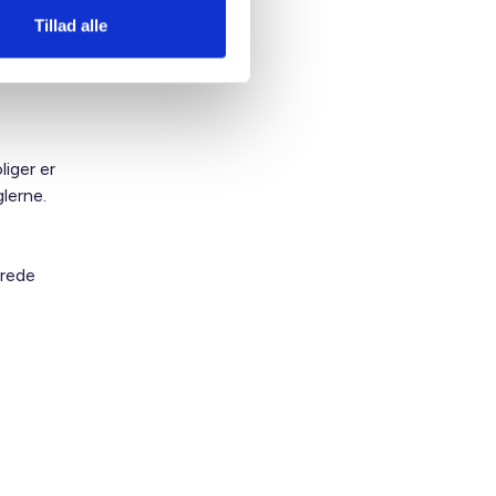
et
Tillad alle
les
iger er
lerne.
erede