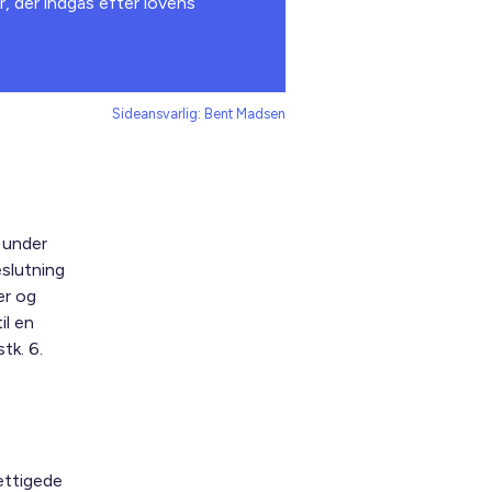
r, der indgås efter lovens
Sideansvarlig: Bent Madsen
 under
eslutning
er og
il en
tk. 6.
rettigede