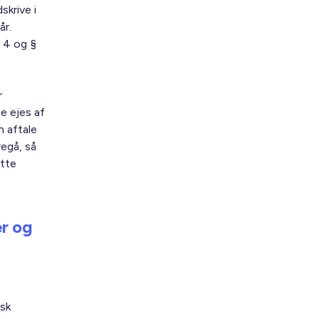
skrive i
år.
. 4 og §
r
e ejes af
n aftale
egå, så
ette
er og
isk