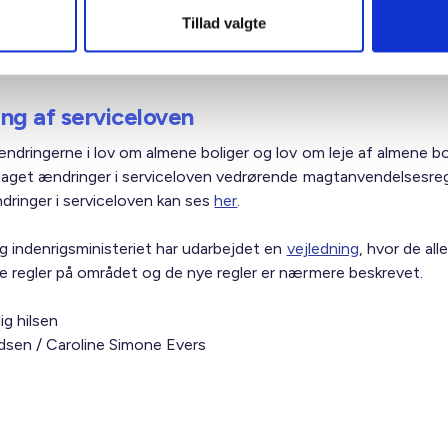
ng styrker derved forudsætningerne for, at de unge kan leve 
Tillad valgte
liv sammen med andre jævnaldrende unge ved samvær og fæl
r.
ng af serviceloven
ndringerne i lov om almene boliger og lov om leje af almene bol
taget ændringer i serviceloven vedrørende magtanvendelsesreg
dringer i serviceloven kan ses
her
.
og indenrigsministeriet har udarbejdet en
vejledning
, hvor de all
 regler på området og de nye regler er nærmere beskrevet.
ig hilsen
sen / Caroline Simone Evers