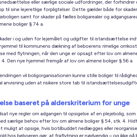
snedsættelse eller særlige sociale udfordringer, der forhindrer
 op til sine lejeretlige forpligtelser. Dette gælder både for skader
jeboligen samt for skader på fælles boligarealer og adgangsareal
lmene boliger § 74 a.
kader i og uden for lejemålet og udgifter til istandsættelse in
hjemmel til kommunens dækning af beboerens rimelige omkostn
lse med flytningen, når den unge er opsagt efter lov om almene
k. 4. Den nye hjemmel fremgår af lov om almene boliger § 56 a.
dringen vil boligorganisationen kunne stille boliger til rådighe
anvisning uden at risikere store tab til istandsættelsesudgifte
else baseret på alderskriterium for unge
dsat nye regler om adgangen til opsigelse af en plejebolig, som e
d særlige behov efter lov om almene boliger § 54, stk. 4. Hidti
 muligt at opsige, hvis botilbuddet nedlægges eller reorganiser
hold hos beboeren gør, at fraflytning er nødvendig – og ikke på