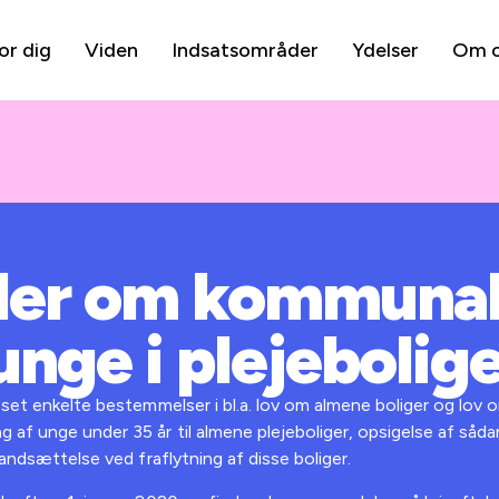
or dig
Viden
Indsatsområder
Ydelser
Om 
ler om kommunal
unge i plejebolig
sset enkelte bestemmelser i bl.a. lov om almene boliger og lov o
 af unge under 35 år til almene plejeboliger, opsigelse af så
tandsættelse ved fraflytning af disse boliger.