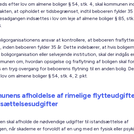
eds efter lov om almene boliger § 54, stk. 4, skal kommunen ind
akten, at opholdet er tidsbegrænset, indtil beboeren fylder 35 
esadgangen indsættes i lov om leje af almene boliger § 85, stk
.
ligorganisationens ansvar at kontrollere, at beboeren fraflytte
, inden beboeren fylder 35 år. Dette indebærer, at hvis boligern
boligorganisation eller selvejende institution, skal der indgås e
unen om, hvordan opsigelse og fraflytning af boligen skal for
s en tryg overgang for beboerens flytning til en anden bolig. D
 lov om almene boliger § 54, stk. 4, 2. pkt.
nens afholdelse af rimelige flytteudgift
dsættelsesudgifter
 skal afholde de nødvendige udgifter til istandsættelse af
gen, når skaderne er forvoldt af en ung med en fysisk eller psyk