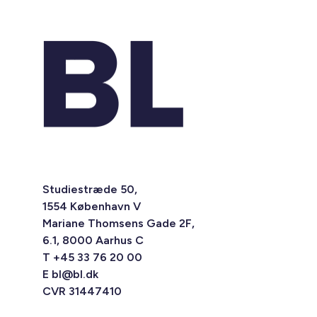
Studiestræde 50,
1554 København V
Mariane Thomsens Gade 2F,
6.1, 8000 Aarhus C
T +45 33 76 20 00
E
bl@bl.dk
CVR 31447410