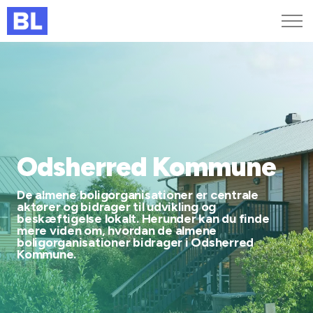
Genveje
Find medarbejder
Kurser og arrangementer
Jobportalen
MitBL
Odsherred Kommune
De almene boligorganisationer er centrale
aktører og bidrager til udvikling og
beskæftigelse lokalt. Herunder kan du finde
mere viden om, hvordan de almene
boligorganisationer bidrager i Odsherred
Kommune.