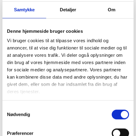
Samtykke
Detaljer
Om
Denne hjemmeside bruger cookies
Vi bruger cookies til at tilpasse vores indhold og
I samarbejde med kommunen tager den almene sektor
annoncer, til at vise dig funktioner til sociale medier og til
socialt ansvar og løser en række opgaver, blandt andet
at analysere vores trafik. Vi deler også oplysninger om
med boligsocial anvisning og aftaler om fleksibel udlejning
din brug af vores hjemmeside med vores partnere inden
af de almene boliger.
for sociale medier og analysepartnere. Vores partnere
kan kombinere disse data med andre oplysninger, du har
Almene boliger drives uden profit, så ingen tjener på
givet dem, eller som de har indsamlet fra din brug af
huslejen. En del af beboernes husleje går til
deres tjenester.
Landsbyggefonden, som støtter fysiske og sociale
indsatser i almene boligområder. Dette sikrer, at by- og
boligområder kan udvikle sig til gavn for lokalsamfundet.
Samtykkevalg
Nødvendig
Faktaark om almene boliger i
Præferencer