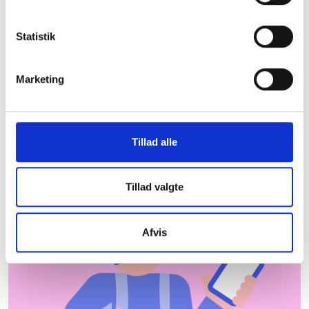
Odsherred Kommune
Statistik
De almene boligorganisationer er centrale aktører
og bidrager til udvikling og beskæftigelse lokalt.
Herunder kan du downloade et faktaark med
Marketing
nyttig information om almene boliger i Odsherred
Kommune, som du kan tage med dig under armen.
Hent faktaark
Hvor kommer dataene
Tillad alle
fra?
Tillad valgte
Afvis