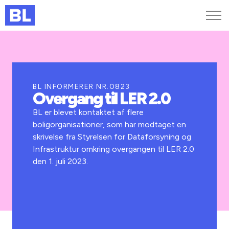
Genveje
Find medarbejder
Kurser og arrangementer
BL INFORMERER NR.0823
Overgang til LER 2.0
Jobportalen
MitBL
BL er blevet kontaktet af flere
boligorganisationer, som har modtaget en
skrivelse fra Styrelsen for Dataforsyning og
Infrastruktur omkring overgangen til LER 2.0
den 1. juli 2023.