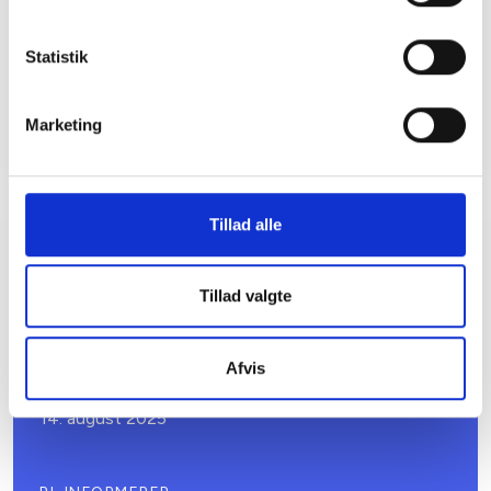
Tlf: 53 73 15 59
Mail: mel@bl.dk
Statistik
Marketing
Tillad alle
Relateret indhold
Viden
Tillad valgte
BL INFORMERER
Højesteret afviser etablering af ladeboks
Afvis
efter reglerne om installationsret
14. august 2025