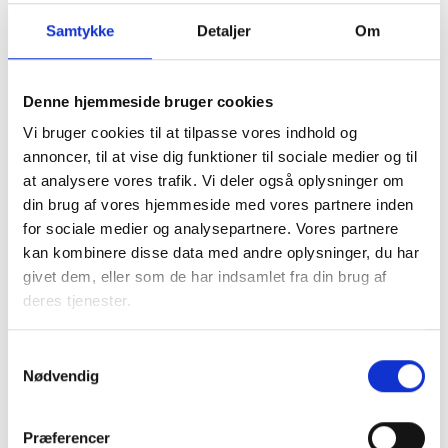
Bent Madsen / Mette Nørgaard Larsen
Samtykke
Detaljer
Om
Denne hjemmeside bruger cookies
Kontakt
Vi bruger cookies til at tilpasse vores indhold og
Bent Madsen
annoncer, til at vise dig funktioner til sociale medier og til
Adm. direktør
at analysere vores trafik. Vi deler også oplysninger om
Tlf: 28 88 18 77
din brug af vores hjemmeside med vores partnere inden
Mail: bma@bl.dk
for sociale medier og analysepartnere. Vores partnere
kan kombinere disse data med andre oplysninger, du har
givet dem, eller som de har indsamlet fra din brug af
deres tjenester.
Samtykkevalg
Nødvendig
Mette Nørgaard
Larsen
Præferencer
Juridisk konsulent