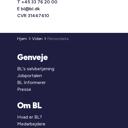
T +45 33 76 20 00
E
bl@bl.dk
CVR 31447410
Hjem
Viden
Persondata
Genveje
BL's selvbetjening
Jobportalen
BL Informerer
Presse
Om BL
Hvad er BL?
Medarbejdere