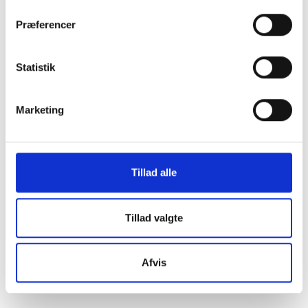
coronavirus
Præferencer
12. marts 2020
Statistik
BL INFORMERER
Landsbyggefondens statistikker
Marketing
23. juli 2019
BL INFORMERER
Tillad alle
Danmarks Statistik - nøgletal for
boligområder 2018
04. juli 2018
Tillad valgte
Afvis