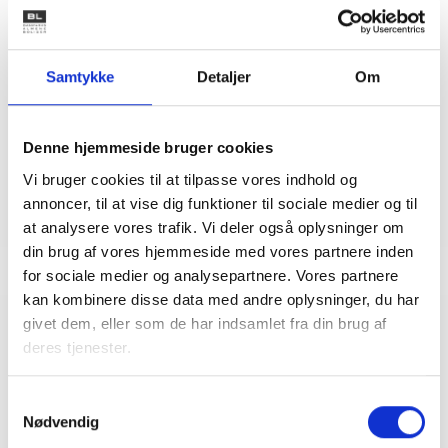
Bent Madsen
Adm. direktør
Samtykke
Detaljer
Om
Tlf: 28 88 18 77
Mail: bma@bl.dk
Denne hjemmeside bruger cookies
Vi bruger cookies til at tilpasse vores indhold og
annoncer, til at vise dig funktioner til sociale medier og til
at analysere vores trafik. Vi deler også oplysninger om
din brug af vores hjemmeside med vores partnere inden
for sociale medier og analysepartnere. Vores partnere
kan kombinere disse data med andre oplysninger, du har
givet dem, eller som de har indsamlet fra din brug af
Relateret indhold
Viden
deres tjenester.
BL INFORMERER
Samtykkevalg
Nødvendig
Godkendelse og indberetning af regnskaber
ved aflysning af møder på grund af