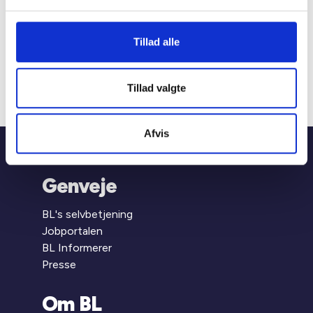
1554 København V
Mariane Thomsens Gade 2F,
6.1, 8000 Aarhus C
Tillad alle
T +45 33 76 20 00
E
bl@bl.dk
CVR 31447410
Tillad valgte
Afvis
Hjem
Viden
Pjece: Almene boliger for alle
Genveje
BL's selvbetjening
Jobportalen
BL Informerer
Presse
Om BL