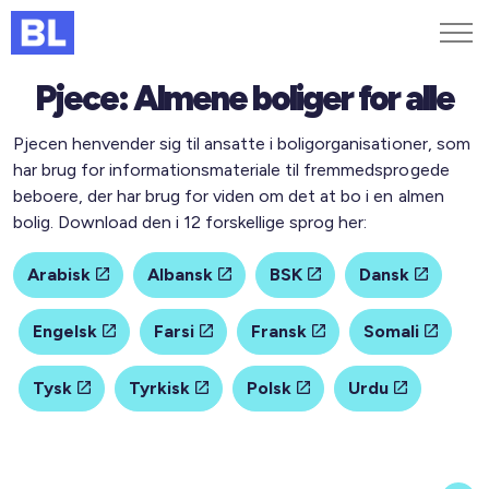
Pjece: Almene boliger for alle
Genveje
Pjecen henvender sig til ansatte i boligorganisationer, som
Find medarbejder
har brug for informationsmateriale til fremmedsprogede
Kurser og arrangementer
beboere, der har brug for viden om det at bo i en almen
Jobportalen
bolig. Download den i 12 forskellige sprog her:
MitBL
Arabisk
Albansk
BSK
Dansk
Engelsk
Farsi
Fransk
Somali
Tysk
Tyrkisk
Polsk
Urdu