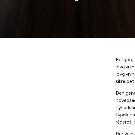
Boligorg
lovgivnin
lovgivni
sikre det
Den gener
hovedsag
nyhedsbre
typisk o
råderet, 
Der ydes