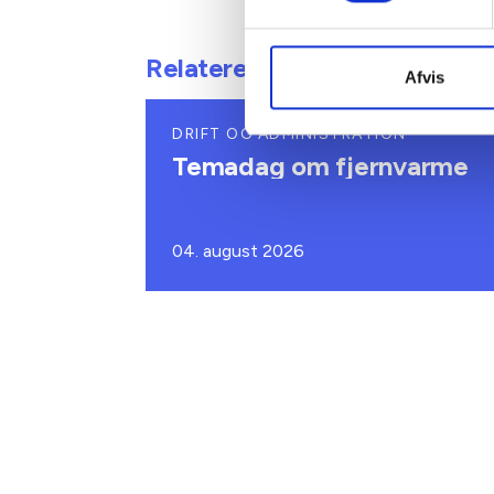
Relateret indhold
Afvis
DRIFT OG ADMINISTRATION
Temadag om fjernvarme
04. august 2026