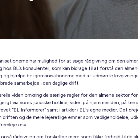
anisationerne har mulighed for at søge rådgivning om den alme
g hos BL’s konsulenter, som kan bidrage til at forstå den almen
ng og hjælpe boligorganisationerne med at udmønte lovgivning
 brede samarbejde i den daglige drift.
elle viden omkring de særlige regler for den almene sektor form
eligt via vores juridiske hotline, viden på hjemmesiden, på tem
vet ”BL Informerer” samt i artikler i BL’s egne medier. Det drej
m driften og de mere lejeretlige emner som vedligeholdelse, udl
fremleje osv.
 også rådgivning om forskellige mere specifikke forhold til de 