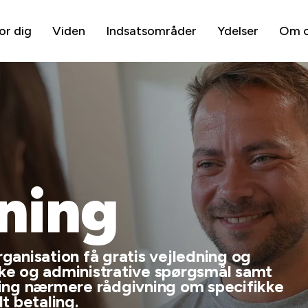
or dig
Viden
Indsatsområder
Ydelser
Om 
ning
anisation få gratis vejledning og
iske og administrative spørgsmål samt
ing nærmere rådgivning om specifikke
t betaling.