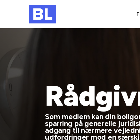
F
Rådgiv
Som medlem kan din boligorg
sparring på generelle jurid
adgang til nærmere vejledn
udfordringer mod en særskil