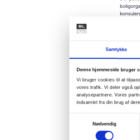
boligorga
konsulen
bæredygti
administr
ændring 
mere.
Samtykke
Som medl
generelle
Denne hjemmeside bruger c
også fås 
Rådgivni
Vi bruger cookies til at tilpas
specifikk
vores trafik. Vi deler også 
mod særs
analysepartnere. Vores partn
indsamlet fra din brug af dere
Her kan d
i forbind
Samtykkevalg
Nødvendig