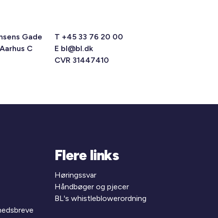
msens Gade
T +45 33 76 20 00
 Aarhus C
E
bl@bl.dk
CVR 31447410
Flere links
Høringssvar
Håndbøger og pjecer
BL's whistleblowerordning
yhedsbreve