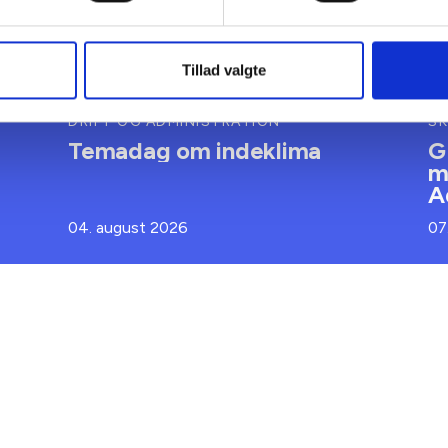
Tillad valgte
DRIFT OG ADMINISTRATION
SK
Temadag om indeklima
G
m
A
04. august 2026
07