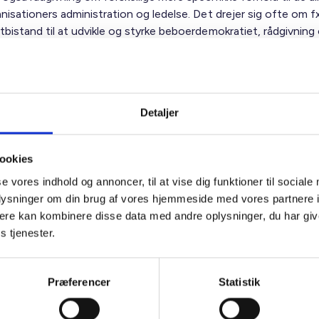
nisationers administration og ledelse. Det drejer sig ofte om f
tbistand til at udvikle og styrke beboerdemokratiet, rådgivning
ghed og energi, processtøtte til strategiudvikling, valg af ny
ator, støtte til det interne samarbejde, ansættelse en ny direk
af vedtægter, udarbejdelse af ny husorden, dirigentbistand o
Detaljer
emmer af BL kan boligorganisationerne frit få sparring på de 
 juridiske og administrative spørgsmål via den juridiske hotline.
ookies
rådgivning hos de enkelte konsulenter i Juridisk Afdeling og i K
ng indenfor deres kompetencefelt. Rådgivning af mere konkret
se vores indhold og annoncer, til at vise dig funktioner til sociale
e forhold, der alene retter sig om den enkelte boligorganisation
oplysninger om din brug af vores hjemmeside med vores partnere 
kilt betaling.
ere kan kombinere disse data med andre oplysninger, du har giv
s tjenester.
u orientere dig om, hvordan vi behandler oplysninger fra dig ell
else med vores rådgivning.
Præferencer
Statistik