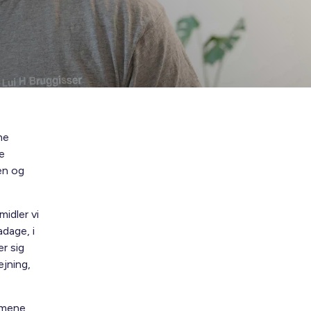
ne
e
en og
idler vi
adage, i
er sig
ejning,
almene