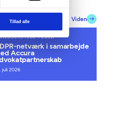
Viden
Tillad alle
RÆDDERSYEDE TILBUD
DPR-netværk i samarbejde
ed Accura
dvokatpartnerskab
. juli 2026