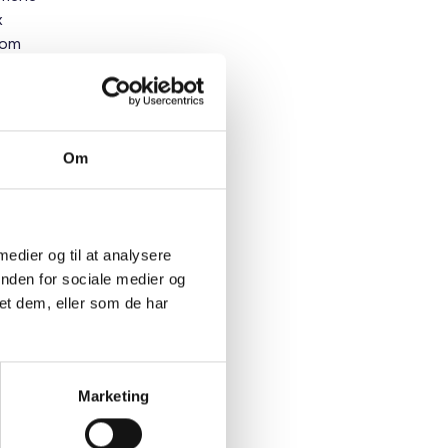
x
 om
tør,
g meget
Om
mere
 Der kan
urser &
e og
 medier og til at analysere
, sker
inden for sociale medier og
et dem, eller som de har
er om dig
Marketing