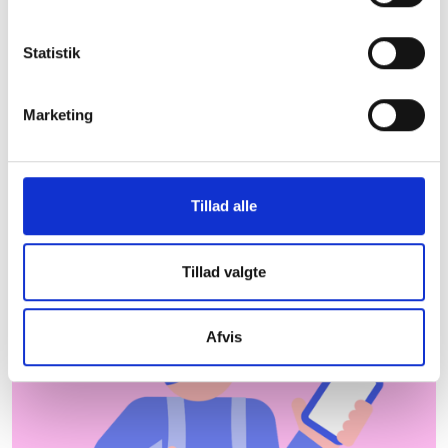
Ringsted Kommune
Statistik
De almene boligorganisationer er centrale aktører
og bidrager til udvikling og beskæftigelse lokalt.
Herunder kan du downloade et faktaark med
Marketing
nyttig information om almene boliger i Ringsted
Kommune, som du kan tage med dig under armen.
Hent faktaark
Hvor kommer dataene
Tillad alle
fra?
Tillad valgte
Afvis