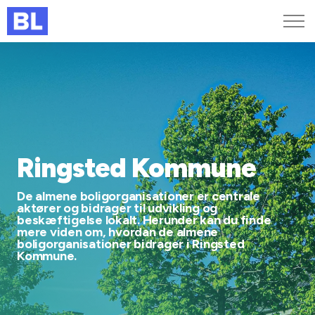
Genveje
Find medarbejder
Kurser og arrangementer
Jobportalen
MitBL
Ringsted Kommune
De almene boligorganisationer er centrale
aktører og bidrager til udvikling og
beskæftigelse lokalt. Herunder kan du finde
mere viden om, hvordan de almene
boligorganisationer bidrager i Ringsted
Kommune.