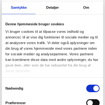
Samtykke
Detaljer
Om
Denne hjemmeside bruger cookies
Vi bruger cookies til at tilpasse vores indhold og
I samarbejde med kommunen tager den almene sektor
annoncer, til at vise dig funktioner til sociale medier og til
socialt ansvar og løser en række opgaver, blandt andet
at analysere vores trafik. Vi deler også oplysninger om
med boligsocial anvisning og aftaler om fleksibel udlejning
din brug af vores hjemmeside med vores partnere inden
af de almene boliger.
for sociale medier og analysepartnere. Vores partnere
kan kombinere disse data med andre oplysninger, du har
Almene boliger drives uden profit, så ingen tjener på
givet dem, eller som de har indsamlet fra din brug af
huslejen. En del af beboernes husleje går til
deres tjenester.
Landsbyggefonden, som støtter fysiske og sociale
indsatser i almene boligområder. Dette sikrer, at by- og
boligområder kan udvikle sig til gavn for lokalsamfundet.
Samtykkevalg
Nødvendig
Faktaark om almene boliger i
Præferencer