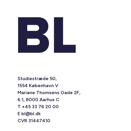
Studiestræde 50,
1554 København V
Mariane Thomsens Gade 2F,
6.1, 8000 Aarhus C
T +45 33 76 20 00
E
bl@bl.dk
CVR 31447410