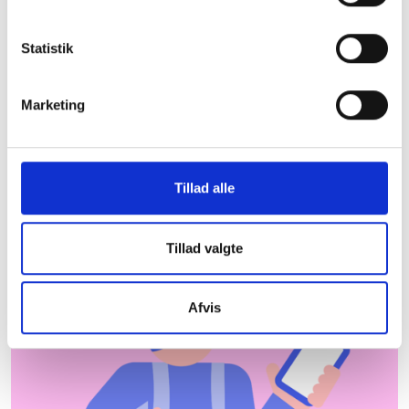
Solrød Kommune
Statistik
De almene boligorganisationer er centrale aktører
og bidrager til udvikling og beskæftigelse lokalt.
Herunder kan du downloade et faktaark med
Marketing
nyttig information om almene boliger i Solrød
Kommune, som du kan tage med dig under armen.
Hent faktaark
Hvor kommer dataene
Tillad alle
fra?
Tillad valgte
Afvis