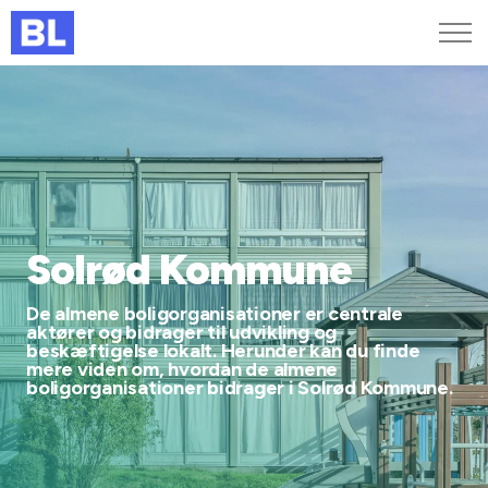
Genveje
Find medarbejder
Kurser og arrangementer
Jobportalen
MitBL
Solrød Kommune
De almene boligorganisationer er centrale
aktører og bidrager til udvikling og
beskæftigelse lokalt. Herunder kan du finde
mere viden om, hvordan de almene
boligorganisationer bidrager i Solrød Kommune.