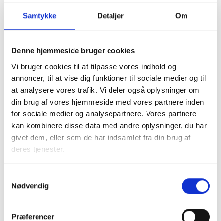
Samtykke
Detaljer
Om
Denne hjemmeside bruger cookies
Vi bruger cookies til at tilpasse vores indhold og
I samarbejde med kommunen tager den almene sektor
annoncer, til at vise dig funktioner til sociale medier og til
socialt ansvar og løser en række opgaver, blandt andet
at analysere vores trafik. Vi deler også oplysninger om
med boligsocial anvisning og aftaler om fleksibel udlejning
din brug af vores hjemmeside med vores partnere inden
af de almene boliger.
for sociale medier og analysepartnere. Vores partnere
kan kombinere disse data med andre oplysninger, du har
Almene boliger drives uden profit, så ingen tjener på
givet dem, eller som de har indsamlet fra din brug af
huslejen. En del af beboernes husleje går til
deres tjenester.
Landsbyggefonden, som støtter fysiske og sociale
indsatser i almene boligområder. Dette sikrer, at by- og
boligområder kan udvikle sig til gavn for lokalsamfundet.
Samtykkevalg
Nødvendig
Faktaark om almene boliger i
Præferencer