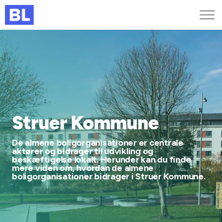
Genveje
Find medarbejder
Kurser og arrangementer
Jobportalen
MitBL
Struer Kommune
De almene boligorganisationer er centrale
aktører og bidrager til udvikling og
beskæftigelse lokalt. Herunder kan du finde
mere viden om, hvordan de almene
boligorganisationer bidrager i Struer Kommune.