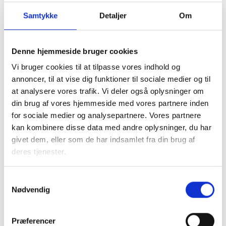
Samtykke
Detaljer
Om
Denne hjemmeside bruger cookies
Vi bruger cookies til at tilpasse vores indhold og
I samarbejde med kommunen tager den almene sektor
annoncer, til at vise dig funktioner til sociale medier og til
socialt ansvar og løser en række opgaver, blandt andet
at analysere vores trafik. Vi deler også oplysninger om
med boligsocial anvisning og aftaler om fleksibel udlejning
din brug af vores hjemmeside med vores partnere inden
af de almene boliger.
for sociale medier og analysepartnere. Vores partnere
kan kombinere disse data med andre oplysninger, du har
Almene boliger drives uden profit, så ingen tjener på
givet dem, eller som de har indsamlet fra din brug af
huslejen. En del af beboernes husleje går til
deres tjenester.
Landsbyggefonden, som støtter fysiske og sociale
indsatser i almene boligområder. Dette sikrer, at by- og
boligområder kan udvikle sig til gavn for lokalsamfundet.
Samtykkevalg
Nødvendig
Faktaark om almene boliger i
Præferencer