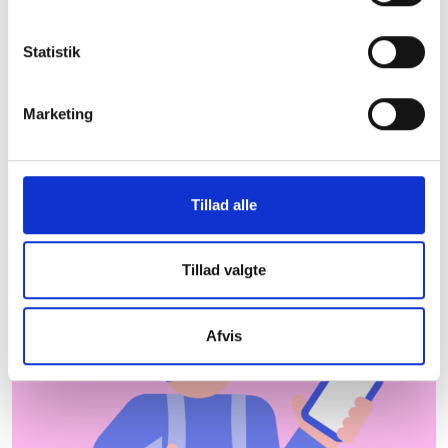
Struer Kommune
Statistik
De almene boligorganisationer er centrale aktører
og bidrager til udvikling og beskæftigelse lokalt.
Herunder kan du downloade et faktaark med
Marketing
nyttig information om almene boliger i Struer
Kommune, som du kan tage med dig under armen.
Hent faktaark
Hvor kommer dataene
Tillad alle
fra?
Tillad valgte
Afvis