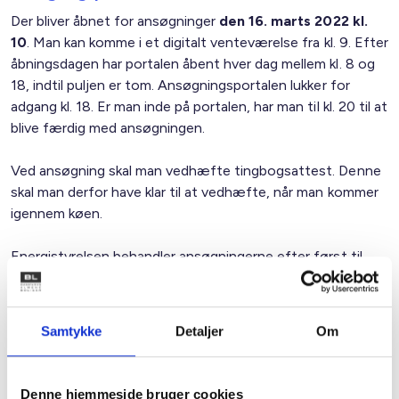
Der bliver åbnet for ansøgninger
den 16. marts 2022 kl.
10
. Man kan komme i et digitalt venteværelse fra kl. 9. Efter
åbningsdagen har portalen åbent hver dag mellem kl. 8 og
18, indtil puljen er tom. Ansøgningsportalen lukker for
adgang kl. 18. Er man inde på portalen, har man til kl. 20 til at
blive færdig med ansøgningen.
Ved ansøgning skal man vedhæfte tingbogsattest. Denne
skal man derfor have klar til at vedhæfte, når man kommer
igennem køen.
Energistyrelsen behandler ansøgningerne efter først til
mølle-princippet, hvilket betyder, at sagsbehandlingen af
ansøgninger påbegyndes i den rækkefølge, de bliver
modtaget.
Samtykke
Detaljer
Om
Inden åbningen er det en god idé at forberede
ansøgningen på
SparEnergi.dk/tilskud
. Her findes bl.a. en
Denne hjemmeside bruger cookies