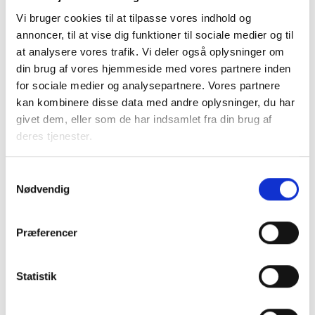
ansøgningsvejledning
, en
tilskudsberegner
, videoguide til
Vi bruger cookies til at tilpasse vores indhold og
ansøgning, link til allerede afholdt webinar og mulighed for
annoncer, til at vise dig funktioner til sociale medier og til
at tilmelde sig kommende
webinarer
.
at analysere vores trafik. Vi deler også oplysninger om
din brug af vores hjemmeside med vores partnere inden
Mere information
for sociale medier og analysepartnere. Vores partnere
Der kan findes grundig information om Bygningspuljen
kan kombinere disse data med andre oplysninger, du har
hos
Energistyrelsen
, på
SparEnergi.dk
og i bekendtgørelse
givet dem, eller som de har indsamlet fra din brug af
om tilskud til energibesparelser og energieffektiviseringer i
deres tjenester.
erhvervsvirksomheder (
Erhvervspuljebekendtgørelsen
).
Samtykkevalg
Energistyrelsens Rådgivningstjeneste har udvidede
Nødvendig
åbningstider for henvendelser (kl. 8-20) i dagene efter
tilskudsåbning på tlf. 31 15 90 00 og info@sparenergi.dk.
Præferencer
Med venlig hilsen
Statistik
Bent Madsen / Mette Nørgaard Larsen / Mikkel
Jungshoved