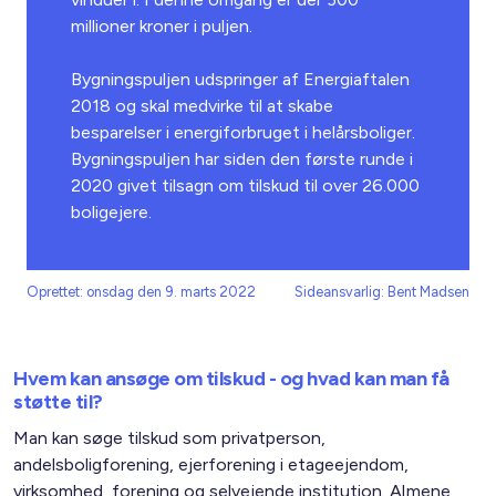
millioner kroner i puljen.
Bygningspuljen udspringer af Energiaftalen
2018 og skal medvirke til at skabe
besparelser i energiforbruget i helårsboliger.
Bygningspuljen har siden den første runde i
2020 givet tilsagn om tilskud til over 26.000
boligejere.
Oprettet: onsdag den 9. marts 2022
Sideansvarlig: Bent Madsen
Hvem kan ansøge om tilskud - og hvad kan man få
støtte til?
Man kan søge tilskud som privatperson,
andelsboligforening, ejerforening i etageejendom,
virksomhed, forening og selvejende institution. Almene