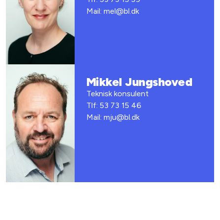
Mail: mel@bl.dk
Mikkel Jungshoved
Teknisk konsulent
Tlf: 53 73 15 46
Mail: mju@bl.dk