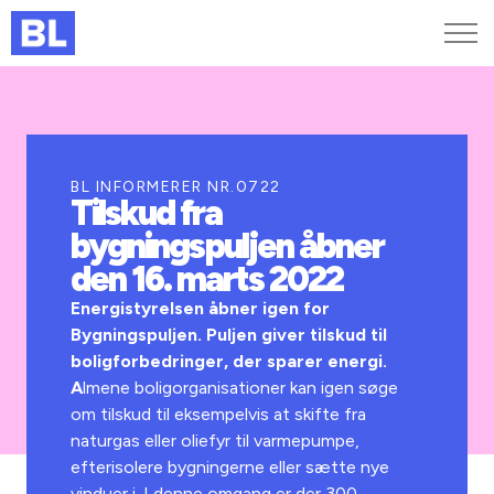
Genveje
Find medarbejder
Kurser og arrangementer
BL INFORMERER NR.0722
Tilskud fra
Jobportalen
bygningspuljen åbner
MitBL
den 16. marts 2022
Energistyrelsen åbner igen for
Bygningspuljen. Puljen giver tilskud til
boligforbedringer, der sparer energi.
A
lmene boligorganisationer kan igen søge
om tilskud til eksempelvis at skifte fra
naturgas eller oliefyr til varmepumpe,
efterisolere bygningerne eller sætte nye
vinduer i. I denne omgang er der 300