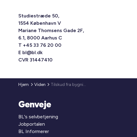
Studiestræde 50,
1554 København V
Mariane Thomsens Gade 2F,
6.1, 8000 Aarhus C
T +45 33 76 20 00
E
bl@bl.dk
CVR 31447410
Hjem
Viden
Tilskud fra bygningspuljen åbner den 16. marts 2022
Genveje
BL's selvbetjening
Jobportalen
BL Informerer