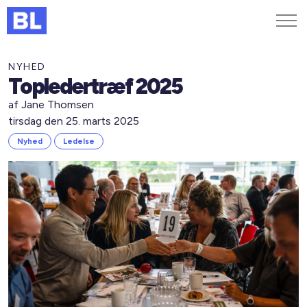
Genveje
NYHED
Topledertræf 2025
Find medarbejder
af Jane Thomsen
Kurser og arrangementer
tirsdag den 25. marts 2025
Jobportalen
Nyhed
Ledelse
MitBL