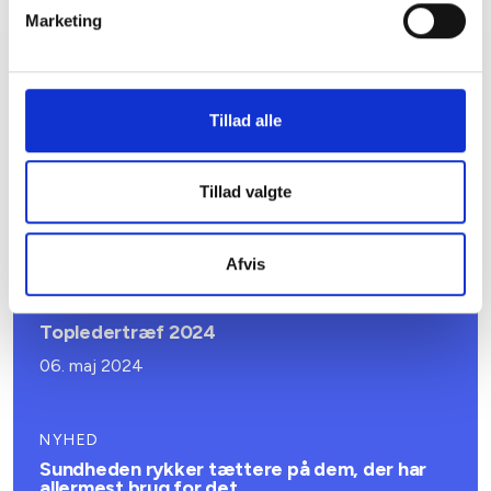
Marketing
Relateret indhold
Viden
Tillad alle
NYHED
Ny værktøjskasse til branding af den almene
Tillad valgte
sektor som attraktiv arbejdsplads
19. august 2025
Afvis
NYHED
Topledertræf 2024
06. maj 2024
NYHED
Sundheden rykker tættere på dem, der har
allermest brug for det