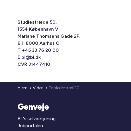
Studiestræde 50,
1554 København V
Mariane Thomsens Gade 2F,
6.1, 8000 Aarhus C
T +45 33 76 20 00
E
bl@bl.dk
CVR 31447410
Hjem
Viden
Topledertræf 2025
Genveje
BL's selvbetjening
Jobportalen