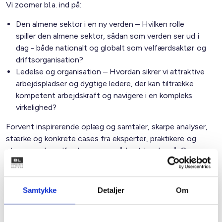
Vi zoomer bl.a. ind på:
Den almene sektor i en ny verden – Hvilken rolle
spiller den almene sektor, sådan som verden ser ud i
dag - både nationalt og globalt som velfærdsaktør og
driftsorganisation?
Ledelse og organisation – Hvordan sikrer vi attraktive
arbejdspladser og dygtige ledere, der kan tiltrække
kompetent arbejdskraft og navigere i en kompleks
virkelighed?
Forvent inspirerende oplæg og samtaler, skarpe analyser,
stærke og konkrete cases fra eksperter, praktikere og
stemmer, der udfordrer vores måde at tænke på. Og
forvent gode samtaler og uformelle snakke med kollegaer
fra hele landet.
Samtykke
Detaljer
Om
Programmet opdateres løbende her på siden.