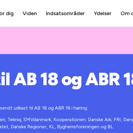
or dig
Viden
Indsatsområder
Ydelser
Om 
il AB 18 og ABR 1
sendt udkast til AB 18 og ABR 18 i høring.
eri, Tekniq, SMVdanmark, Kooperationen, Danske Ark, FRI, Dans
ratet, Danske Regioner, KL, Bygherreforeningen og BL.