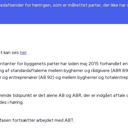
edafsender for høringen, som er målrettet parter, der ikke har d
et kan ses
her
.
tanter for byggeriets parter har siden maj 2015 forhandlet en
ng af standardaftalerne mellem bygherrer og rådgivere (ABR 89
r og entreprenører (AB 92) og mellem bygherrer og totalentre
.
ende tidspunkt er det alene AB og ABR, der er indgået aftale 
es i høring.
sfasen fortsætter arbejdet med ABT.