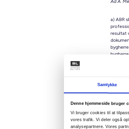
Ad A. Me
a) ABR s
professi
resultat
dokument
bygherre 
bygherre
b) Oblig
påbegynd
Samtykke
med inci
krav på d
Denne hjemmeside bruger c
c) Ansva
Vi bruger cookies til at tilpas
for at ko
vores trafik. Vi deler også 
eget pro
analysepartnere. Vores partn