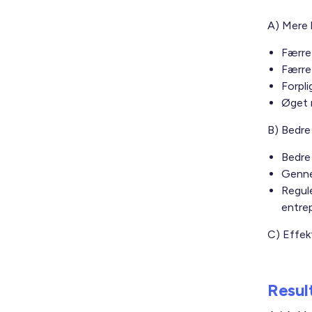
A) Mere k
Færre
Færre
Forpl
Øget 
B) Bedre
Bedre
Genne
Regul
entre
C) Effekt
Resul