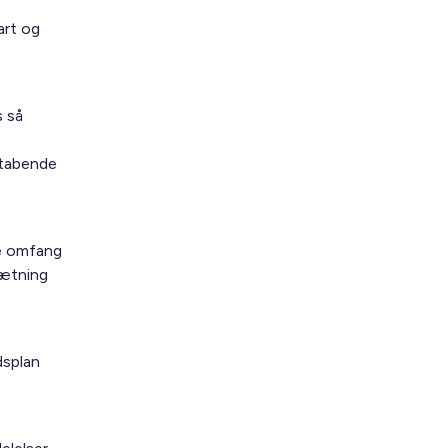
art og
s så
rtabende
re omfang
sætning
dsplan