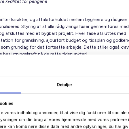
re kvalitet for pengene
kifter karakter, og aftaleforholdet mellem bygherre og rådgiver
onaliseres. Styring af at alle rådgivningsfaser gennemføres med
 og afsluttes med et bygbart projekt. Hver fase afsluttes med
ation for granskning, ajourført budget og tidsplan og godken
som grundlag for det fortsatte arbejde. Dette stiller også krav 
s beslutningskraft på de rette tidspunkter!
atorisk projektgennemgang med alle parters deltagelse før bygg
else, der afsluttes med en redegørelse om de ting, der er opd
Detaljer
tamenter for entreprenøren til at gøre opmærksom på projektf
ette tidlige tidspunkt.
ookies
r for grænseflader placeres hos projekteringsleder, der også ha
se vores indhold og annoncer, til at vise dig funktioner til sociale
ordinere fælles tværgående granskning af projektet. Alle har an
oplysninger om din brug af vores hjemmeside med vores partnere 
jekt med grænseflader.
ere kan kombinere disse data med andre oplysninger, du har giv