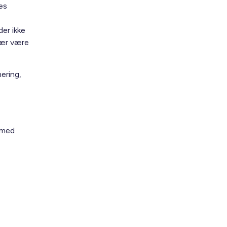
es
er ikke
sær være
ering,
 med