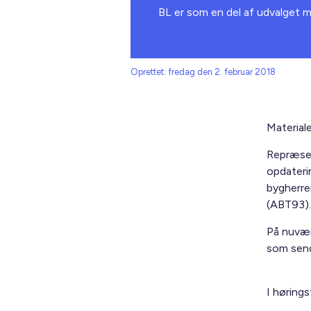
BL er som en del af udvalget m
Oprettet: fredag den 2. februar 2018
Material
Repræsen
opdateri
bygherre
(ABT93)
På nuvær
som send
I høring