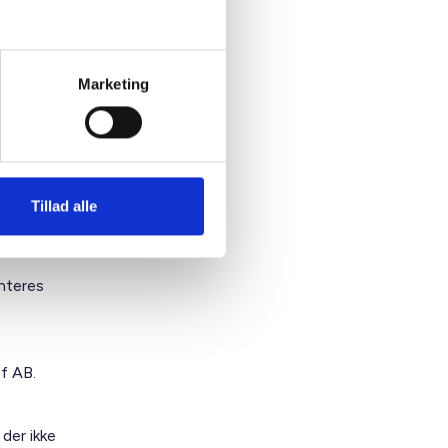
 sikre at
Marketing
ave været
Tillad alle
nteres
af AB.
 der ikke