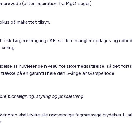
mprøvede (efter inspiration fra MgO-sager).
okus på målrettet tilsyn.
atorisk førgennemgang i AB, så flere mangler opdages og udbe
evering.
ldelse af nuværende niveau for sikkerhedsstillelse, så det forts
 trække på en garanti i hele den 5-årige ansvarsperiode.
edre planlægning, styring og prissætning
prenøren skal levere alle nødvendige fagmæssige biydelser til a
e.