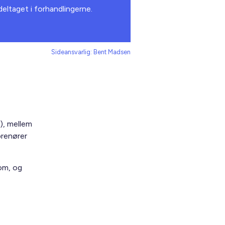
eltaget i forhandlingerne.
Sideansvarlig: Bent Madsen
), mellem
prenører
om, og