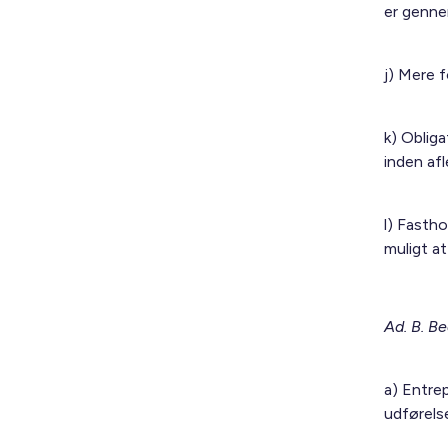
er genne
j) Mere f
k) Oblig
inden afl
l) Fastho
muligt at
Ad. B. B
a) Entre
udførels