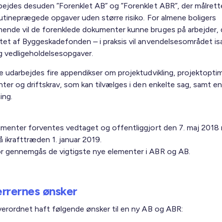
bejdes desuden ”Forenklet AB” og ”Forenklet ABR”, der målrett
rutineprægede opgaver uden større risiko. For almene boligers
nde vil de forenklede dokumenter kunne bruges på arbejder, d
tet af Byggeskadefonden – i praksis vil anvendelsesområdet i
og vedligeholdelsesopgaver.
e udarbejdes fire appendikser om projektudvikling, projektoptim
ter og driftskrav, som kan tilvælges i den enkelte sag, samt en
ing.
umenter forventes vedtaget og offentliggjort den 7. maj 2018
å ikrafttræden 1. januar 2019.
 gennemgås de vigtigste nye elementer i ABR og AB.
rrernes ønsker
verordnet haft følgende ønsker til en ny AB og ABR: