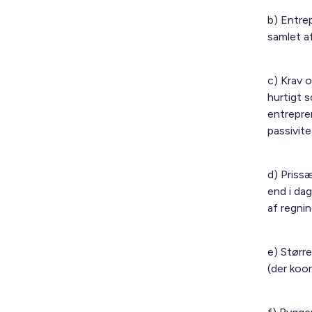
b) Entrep
samlet af
c) Krav 
hurtigt 
entrepren
passivite
d) Priss
end i da
af regnin
e) Større
(der koor