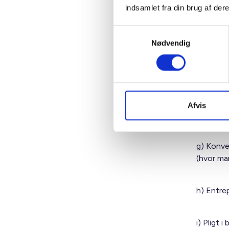
indsamlet fra din brug af dere
d) Styrin
Samtykkevalg
vi ikke b
Nødvendig
e) Tilsv
f) Veder
Afvis
undgået.
g) Konve
(hvor man
h) Entrep
i) Pligt 