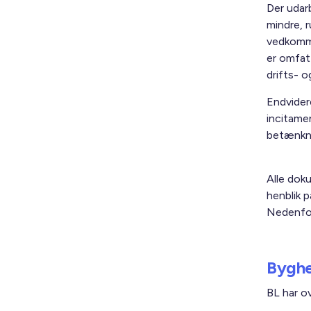
Der udar
mindre, 
vedkomme
er omfat
drifts- 
Endvider
incitamen
betænkn
Alle dok
henblik p
Nedenfor
Byghe
BL har o