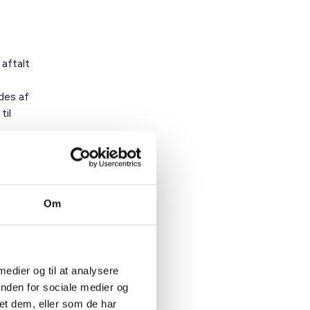
 aftalt
des af
til
eriets
aget, og
Om
ejl og
r ansvar
 medier og til at analysere
svar for
inden for sociale medier og
et dem, eller som de har