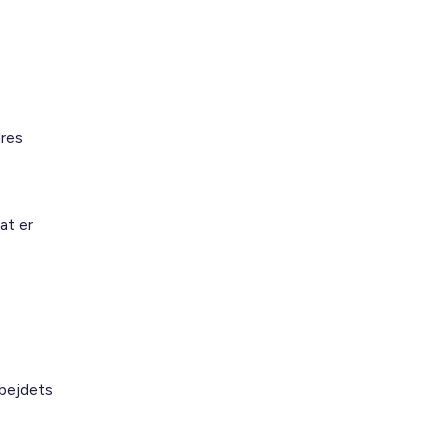
dres
at er
rbejdets