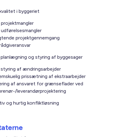
valitet i byggeriet
 projektmangler
 udførelsesmangler
igtende projektgennemgang
rådgiveransvar
 planlægning og styring af byggesager
 styring af ændringsarbejder
mskuelig prissætning af ekstraarbejder
ering af ansvaret for grænseflader ved
prenør-/leverandørprojektering
iv og hurtig konfliktløsning
taterne