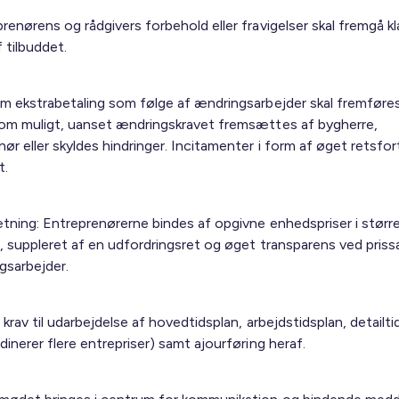
renørens og rådgivers forbehold eller fravigelser skal fremgå kl
 tilbuddet.
om ekstrabetaling som følge af ændringsarbejder skal fremføre
som muligt, uanset ændringskravet fremsættes af bygherre,
ør eller skyldes hindringer. Incitamenter i form af øget retsfo
t.
ætning: Entreprenørerne bindes af opgivne enhedspriser i stør
g, suppleret af en udfordringsret og øget transparens ved pris
gsarbejder.
 krav til udarbejdelse af hovedtidsplan, arbejdstidsplan, detailti
dinerer flere entrepriser) samt ajourføring heraf.