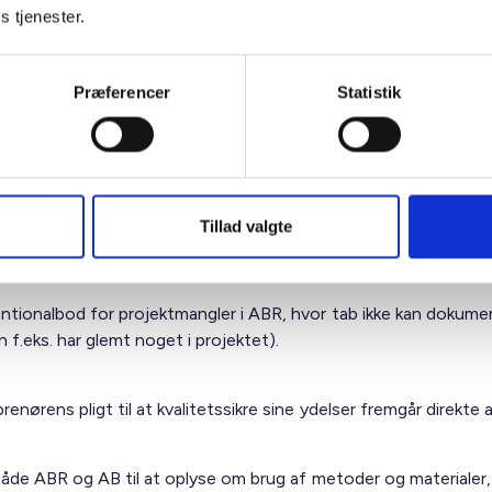
s tjenester.
g af, hvornår rådgiver kan delegere projektering til entreprenør –
etaler to gange!
Præferencer
Statistik
arende præciseres entreprenørens ansvar for egen projektering.
lagsfri omprojektering i ABR ved dyre licitationer, som burde h
Tillad valgte
ntionalbod for projektmangler i ABR, hvor tab ikke kan dokume
 f.eks. har glemt noget i projektet).
renørens pligt til at kvalitetssikre sine ydelser fremgår direkte 
i både ABR og AB til at oplyse om brug af metoder og materialer,