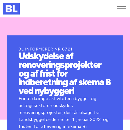
Genveje
Find medarbejder
Kurser og arrangementer
BL INFORMERER NR.6721
Udskydelse af
Jobportalen
renoveringsprojekter
MitBL
og af frist for
indberetning af skema B
ved nybyggeri
For at dæmpe aktiviteten i bygge- og
anlægssektoren udskydes
renoveringsprojekter, der får tilsagn fra
Landsbyggefonden efter 1. januar 2022, og
fristen for aflevering af skema B i