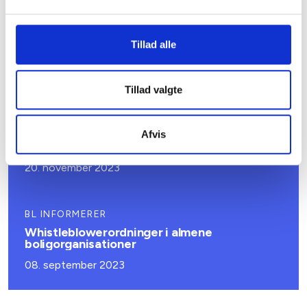
BL INFORMERER
Nedrivning af asbestholdigt materiale skal
udføres af autoriserede virksomheder
Tillad alle
24. juni 2024
Tillad valgte
BL INFORMERER
Styresignal (SKR nr. 10297 af 03/11/2023 om
momslovens § 3, stk. 2 nr. 2 og 3) vedr.
Afvis
kommunale renovationsydelser
20. november 2023
BL INFORMERER
Whistleblowerordninger i almene
boligorganisationer
08. september 2023