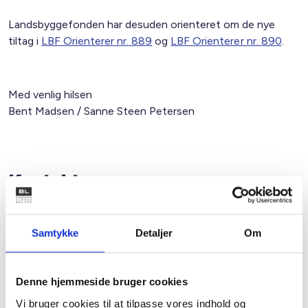
Landsbyggefonden har desuden orienteret om de nye
tiltag i
LBF Orienterer nr. 889
og
LBF Orienterer nr. 890
.
Med venlig hilsen
Bent Madsen / Sanne Steen Petersen
Kontakt
Bent Madsen
Adm. direktør
Samtykke
Detaljer
Om
Tlf: 28 88 18 77
Mail: bma@bl.dk
Denne hjemmeside bruger cookies
Vi bruger cookies til at tilpasse vores indhold og