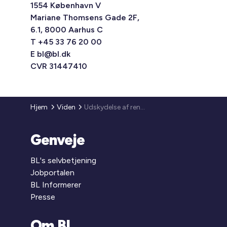
1554 København V
Mariane Thomsens Gade 2F,
6.1, 8000 Aarhus C
T +45 33 76 20 00
E
bl@bl.dk
CVR 31447410
Hjem
Viden
Udskydelse af renoveringsprojekter og af frist for indberetning af skema B ved nybyggeri
Genveje
BL's selvbetjening
Jobportalen
BL Informerer
Presse
Om BL