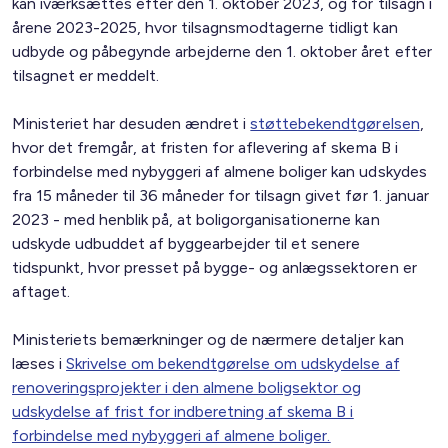
kan iværksættes efter den 1. oktober 2023, og for tilsagn i
årene 2023-2025, hvor tilsagnsmodtagerne tidligt kan
udbyde og påbegynde arbejderne den 1. oktober året efter
tilsagnet er meddelt.
Ministeriet har desuden ændret i
støttebekendtgørelsen
,
hvor det fremgår, at fristen for aflevering af skema B i
forbindelse med nybyggeri af almene boliger kan udskydes
fra 15 måneder til 36 måneder for tilsagn givet før 1. januar
2023 - med henblik på, at boligorganisationerne kan
udskyde udbuddet af byggearbejder til et senere
tidspunkt, hvor presset på bygge- og anlægssektoren er
aftaget.
Ministeriets bemærkninger og de nærmere detaljer kan
læses i
Skrivelse om bekendtgørelse om udskydelse af
renoveringsprojekter i den almene boligsektor og
udskydelse af frist for indberetning af skema B i
forbindelse med nybyggeri af almene boliger.