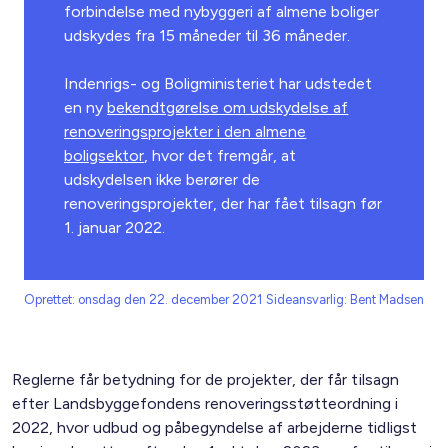
forbindelse med nybyggeri af almene boliger
udskydes fra 15 måneder til 36 måneder.
Indenrigs- og Boligministeriet har udstedet
en ny
bekendtgørelse om udskydelse af
renoveringsprojekter i den almene
boligsektor
, hvor det fremgår, at
udskydelsen ikke berører de
renoveringsprojekter, der har fået tilsagn før
1. januar 2022.
Oprettet: onsdag den 22. december 2021
Sideansvarlig: Bent Madsen
Reglerne får betydning for de projekter, der får tilsagn
efter Landsbyggefondens renoveringsstøtteordning i
2022, hvor udbud og påbegyndelse af arbejderne tidligst