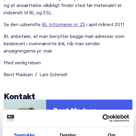
og at ansættelse vilkårligt finder sted før materialet er
indsendt til BL og ESL.
Se den udsendte
BL Informerer nr. 25
i april måned 2011.
BL anbefaler, at man benytter begge mail-adresser som
beskrevet i ovennævnte link, når man sender
ansøgningerne pr. mail.
Med venlig hilsen
Bent Madsen / Lars Schmidt
Kontakt
Bent Madsen
Adm. direktør
Tlf: 28 88 18 77
Mail: bma@bl.dk
Samtykke
Detaljer
Om