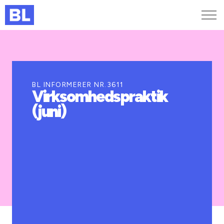
Genveje
Find medarbejder
Kurser og arrangementer
BL INFORMERER NR.3611
Virksomhedspraktik
Jobportalen
(juni)
MitBL