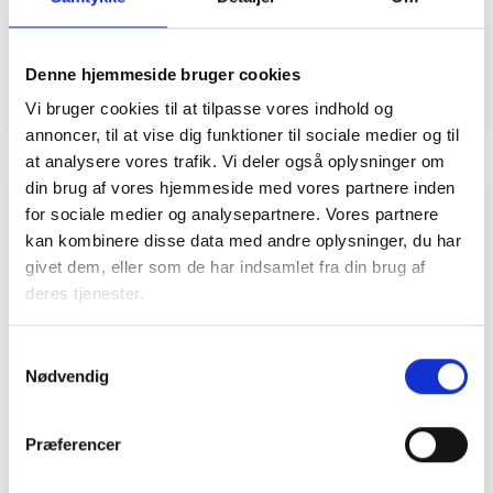
Denne hjemmeside bruger cookies
Vi bruger cookies til at tilpasse vores indhold og
annoncer, til at vise dig funktioner til sociale medier og til
at analysere vores trafik. Vi deler også oplysninger om
din brug af vores hjemmeside med vores partnere inden
for sociale medier og analysepartnere. Vores partnere
Relateret indhold
Viden
kan kombinere disse data med andre oplysninger, du har
givet dem, eller som de har indsamlet fra din brug af
deres tjenester.
BL INFORMERER
Ny model for kapitalforvaltning
Samtykkevalg
12. april 2023
Nødvendig
BL INFORMERER
Præferencer
Sociale klausuler (BL Informerer)