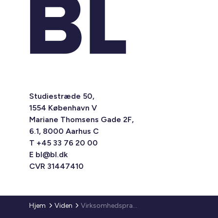
Studiestræde 50,
1554 København V
Mariane Thomsens Gade 2F,
6.1, 8000 Aarhus C
T +45 33 76 20 00
E
bl@bl.dk
CVR 31447410
Hjem
Viden
Virksomhedspraktik (juni)