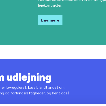
lejekontrakter.
Læs mere
m udlejning
r er lovreguleret. Læs blandt andet om
ning og fortringsrettigheder, og hent også