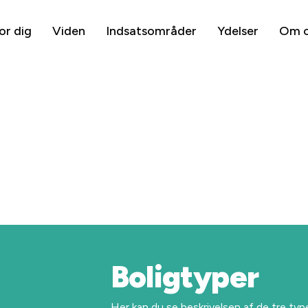
or dig
Viden
Indsatsområder
Ydelser
Om 
Boligtyper
Her kan du se beskrivelsen af de tre ty