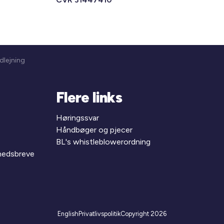
dlejning
Flere links
Høringssvar
Håndbøger og pjecer
BL's whistleblowerordning
yhedsbreve
English
Privatlivspolitik
Copyright 2026