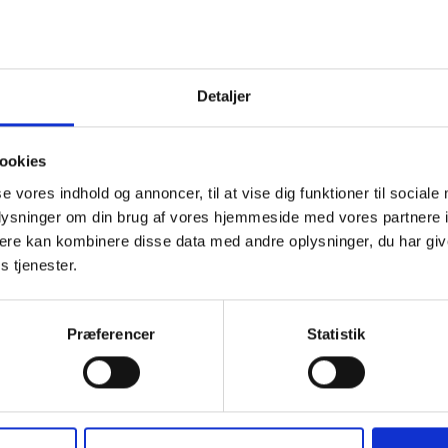
Detaljer
ookies
se vores indhold og annoncer, til at vise dig funktioner til sociale
oplysninger om din brug af vores hjemmeside med vores partnere 
ere kan kombinere disse data med andre oplysninger, du har giv
Aftaler om ud
s tjenester.
anvisning
Præferencer
Statistik
Strategiske samarbejdsaftaler mellem 
boligorganisationer om anvisning og udle
”Den blandede by”. Læs mere om dem he