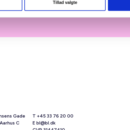
Tillad valgte
Udlejning og anvisningsaftaler
msens Gade
T +45 33 76 20 00
 Aarhus C
E
bl@bl.dk
CVR 31447410