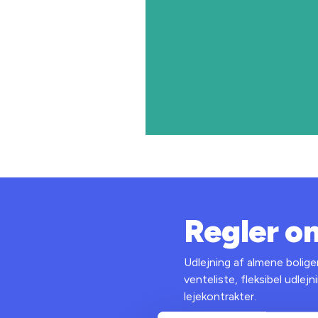
Regler o
Udlejning af almene bolige
venteliste, fleksibel udlej
lejekontrakter.