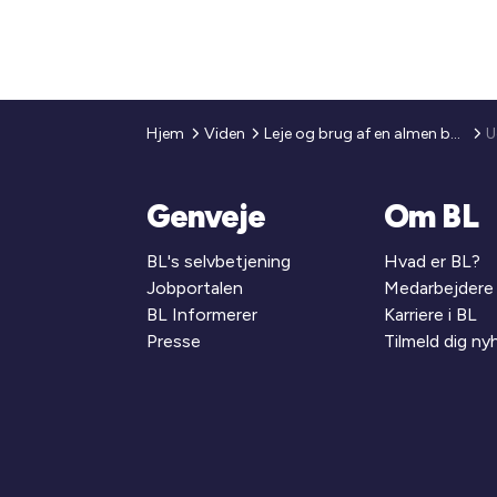
Hjem
Viden
Leje og brug af en almen bolig
U
Genveje
Om BL
BL's selvbetjening
Hvad er BL?
Jobportalen
Medarbejdere
BL Informerer
Karriere i BL
Presse
Tilmeld dig n