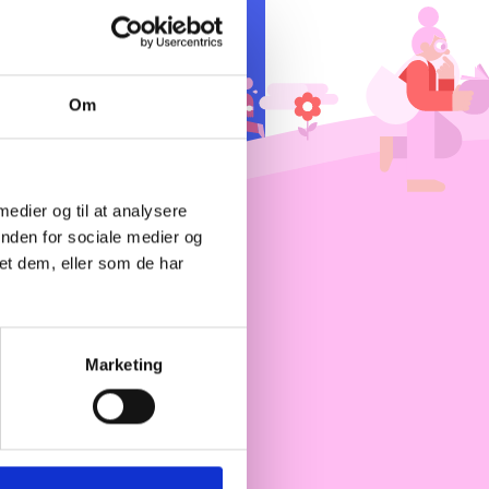
Om
 medier og til at analysere
inden for sociale medier og
et dem, eller som de har
lejning og
Marketing
kommuner og
jning er et værktøj til at opnå
r.