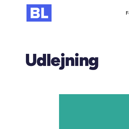
F
Udlejning