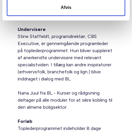
om ledelse. Du udvikler et sprog for ledelse
Afvis
gennem teoretiske indspark, debat og
erfaringsudveksling.
Undervisere
Stine Staffeldt, programdirektør, CBS
Executive, er gennemgående programleder
på toplederprogrammet. Hun bliver suppleret
af anerkendte undervisere med relevant
specialistviden. I tillæg kan andre inspiratorer
(erhvervsfolk, branchefolk og lign.) blive
inddraget i dialog med BL.
Nana Juul fra BL - Kurser og rådgivning
deltager på alle moduler for at sikre kobling til
den almene boligsektor.
Forløb
Toplederprogrammet indeholder 8 dage