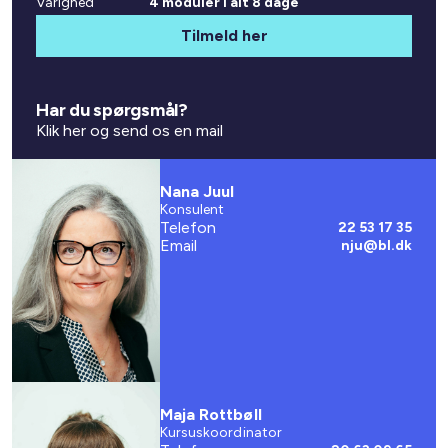
Varighed
4 moduler i alt 8 dage
Tilmeld her
Har du spørgsmål?
Klik her og send os en mail
Nana Juul
Konsulent
Telefon
22 53 17 35
Email
nju@bl.dk
Maja Rottbøll
Kursuskoordinator