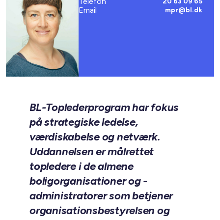
Telefon
20 63 09 65
Email
mpr@bl.dk
BL-Toplederprogram har fokus
på strategiske ledelse,
værdiskabelse og netværk.
Uddannelsen er målrettet
topledere i de almene
boligorganisationer og -
administratorer som betjener
organisationsbestyrelsen og