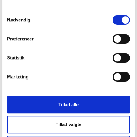
Toplederprogrammet giver i sin helhed
følgende udbytte:
Samtykkevalg
Nødvendig
• Ledere, der forstår egen ledelse i en
strategisk og samfundsmæssig kontekst
• Ledere, der både kan drifte og udvikle
Præferencer
• Ledere med øget indsigt i deres personlige
lederskab
• Ledere, der kan overskue kompleksiteten og
Statistik
finde enkle løsninger med samarbejde og
netværk internt og eksternt
Marketing
• Ledere, der forstår at bruge det fælles
ledelsesrum i samarbejdet med
organisationsbestyrelsen
• Ledere med et styrket netværk i den
Tillad alle
almene sektor
Uddannelsen giver tid og plads til, at du som
Tillad valgte
topleder kan få kvalificeret dine egne tanker