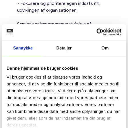
• Fokusere og prioritere egen indsats ift.
udviklingen af organisationen
Samlet set har programmet fokus på
strategisk ledelse, det personlige lederskab
herunder kommunikation, forretningsudvikling
og værdiskabelse samt eksekvering af
Samtykke
Detaljer
Om
forandringer/strategiske initiativer i egen
organisation og som proaktiv aktør i
samfundet.
Denne hjemmeside bruger cookies
Vi bruger cookies til at tilpasse vores indhold og
Via teoretisk viden og eksemplificering ved
annoncer, til at vise dig funktioner til sociale medier og til
konkrete cases og udfordringer tilbydes et
at analysere vores trafik. Vi deler også oplysninger om
fælles sprog og en værktøjskasse, der kan
din brug af vores hjemmeside med vores partnere inden
styrke lederne i det daglige tværgående
for sociale medier og analysepartnere. Vores partnere
arbejde i spændfeltet mellem den interne og
kan kombinere disse data med andre oplysninger, du har
eksterne ledelsesopgave.
givet dem, eller som de har indsamlet fra din brug af
deres tjenester.
Udbytte