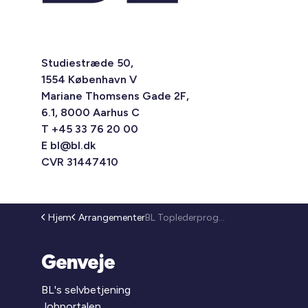
Studiestræde 50,
1554 København V
Mariane Thomsens Gade 2F,
6.1, 8000 Aarhus C
T +45 33 76 20 00
E
bl@bl.dk
CVR 31447410
Hjem
Arrangementer
BL Toplederprogram 2026 - interesseliste (25-226)
Genveje
BL's selvbetjening
Jobportalen