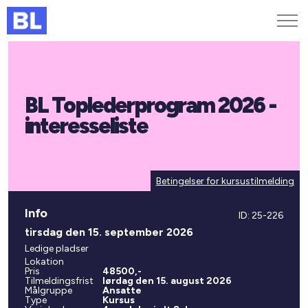
Genveje
BL Toplederprogram 2026 -
Find medarbejder
Kurser og arrangementer
interesseliste
Jobportalen
MitBL
Betingelser for kursustilmelding
Info
ID: 25-226
tirsdag den 15. september 2026
Ledige pladser
Lokation
Pris
48500,-
Tilmeldingsfrist
lørdag den 15. august 2026
Målgruppe
Ansatte
Type
Kursus