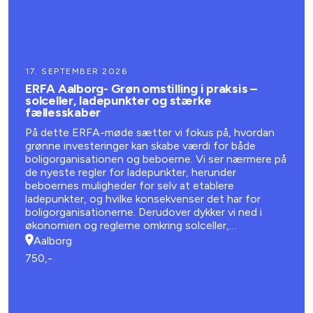
17. SEPTEMBER 2026
ERFA Aalborg- Grøn omstilling i praksis –
solceller, ladepunkter og stærke
fællesskaber
På dette ERFA-møde sætter vi fokus på, hvordan
grønne investeringer kan skabe værdi for både
boligorganisationen og beboerne. Vi ser nærmere på
de nyeste regler for ladepunkter, herunder
beboernes muligheder for selv at etablere
ladepunkter, og hvilke konsekvenser det har for
boligorganisationerne. Derudover dykker vi ned i
økonomien og reglerne omkring solceller,
batteriløsninger og energifællesskaber.
Aalborg
750,-