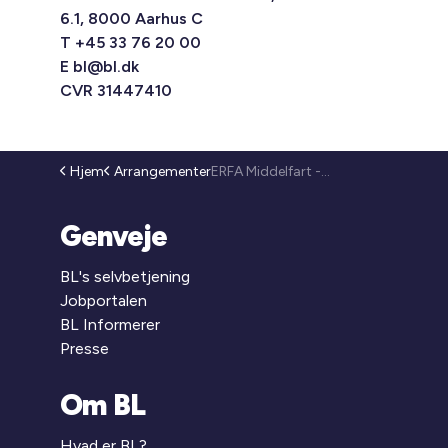
6.1, 8000 Aarhus C
T +45 33 76 20 00
E
bl@bl.dk
CVR 31447410
Hjem
Arrangementer
ERFA Middelfart - Grøn omstilling i praksis – solceller, ladepunkter og stærke fællesskaber (26-131)
Genveje
BL's selvbetjening
Jobportalen
BL Informerer
Presse
Om BL
Hvad er BL?