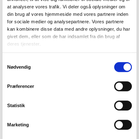
en uge inden mødets afholdelse
at analysere vores trafik. Vi deler også oplysninger om
Tilmelding sker efter "først til mølle-
din brug af vores hjemmeside med vores partnere inden
princippet"
for sociale medier og analysepartnere. Vores partnere
Vi forbeholder os ret til at rykke rundt
kan kombinere disse data med andre oplysninger, du har
på deltagere med mere end tre fra
givet dem, eller som de har indsamlet fra din brug af
samme organisation, så der også er
deres tjenester.
plads til deltagere fra andre
organisationer
Samtykkevalg
Nødvendig
Spørgsmål
Har du spørgsmål, kan du kontakte:
Præferencer
Mikkel Jungshoved på //
mju@bl.dk
,
Henrik
Madsen //
hma@bl.dk
,
Maja Pinkowski
Statistik
Rottbøll //
mpr@bl.dk
Arrangør
Marketing
BL arrangerer ERFA-møderne gennem
DriftsNet. Læs mere
DriftsNet | BL -