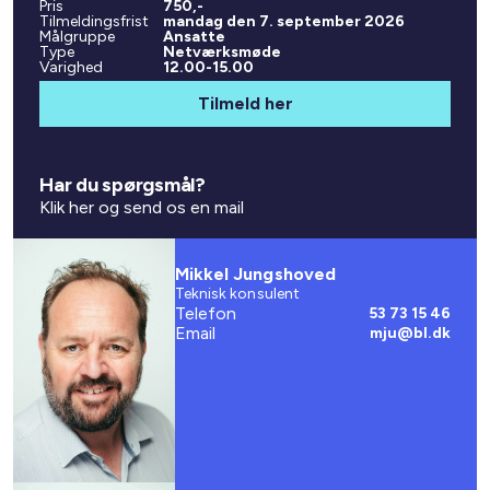
Pris
750,-
Tilmeldingsfrist
mandag den 7. september 2026
Målgruppe
Ansatte
Type
Netværksmøde
Varighed
12.00-15.00
Tilmeld her
Har du spørgsmål?
Klik her og send os en mail
Mikkel Jungshoved
Teknisk konsulent
Telefon
53 73 15 46
Email
mju@bl.dk