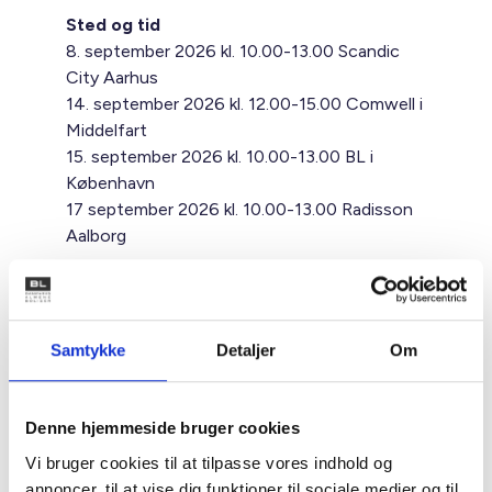
Sted og tid
8. september 2026 kl. 10.00-13.00 Scandic
City Aarhus
14. september 2026 kl. 12.00-15.00 Comwell i
Middelfart
15. september 2026 kl. 10.00-13.00 BL i
København
17 september 2026 kl. 10.00-13.00 Radisson
Aalborg
Pris
Prisen er 750 kr. Hvis du er forhindret i at
deltage, skal afbud sendes hurtigst muligt til
Samtykke
Detaljer
Om
mpr@bl.dk
. Der vil blive opkrævet No Show
Fee på 500 kroner.
Denne hjemmeside bruger cookies
OBS
Vi bruger cookies til at tilpasse vores indhold og
Fristen for tilmelding- og afmelding er
annoncer, til at vise dig funktioner til sociale medier og til