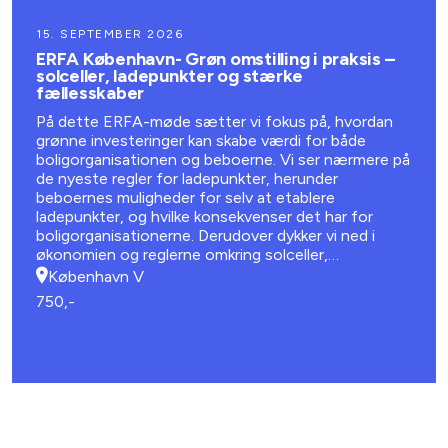
15. SEPTEMBER 2026
ERFA København- Grøn omstilling i praksis –
solceller, ladepunkter og stærke
fællesskaber
På dette ERFA-møde sætter vi fokus på, hvordan
grønne investeringer kan skabe værdi for både
boligorganisationen og beboerne. Vi ser nærmere på
de nyeste regler for ladepunkter, herunder
beboernes muligheder for selv at etablere
ladepunkter, og hvilke konsekvenser det har for
boligorganisationerne. Derudover dykker vi ned i
økonomien og reglerne omkring solceller,
batteriløsninger og energifællesskaber.
København V
750,-