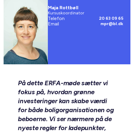
Maja Rottbøll
Kursuskoordinator
Telefon
20 63 09 65
Email
mpr@bl.dk
På dette ERFA-møde sætter vi
fokus på, hvordan grønne
investeringer kan skabe værdi
for både boligorganisationen og
beboerne. Vi ser nærmere på de
nyeste regler for ladepunkter,