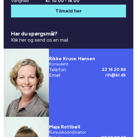
Varighed
Kl. 10.00 - 16.00
Tilmeld her
Har du spørgsmål?
Klik her og send os en mail
Rikke Kruse Hansen
Konsulent
Telefon
22 16 20 86
Email
rih@bl.dk
Maja Rottbøll
Kursuskoordinator