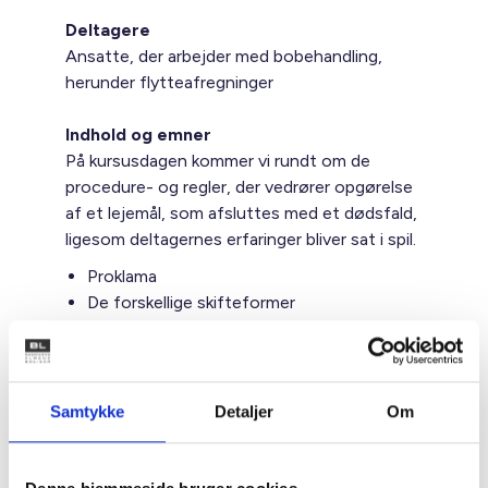
Deltagere
Ansatte, der arbejder med bobehandling,
herunder flytteafregninger
Indhold og emner
På kursusdagen kommer vi rundt om de
procedure- og regler, der vedrører opgørelse
af et lejemål, som afsluttes med et dødsfald,
ligesom deltagernes erfaringer bliver sat i spil.
Proklama
De forskellige skifteformer
Anmeldelse af foreløbige krav til
skifteretten
Opsigelsesmuligheder ved plejeboliger
og andre botyper
Samtykke
Detaljer
Om
Adgang til boligen
Restancesager og dødsboer
Retspraksis