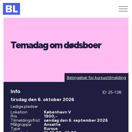
Genveje
Temadag om dødsboer
Find medarbejder
Kurser og arrangementer
Jobportalen
MitBL
Betingelser for kursustilmelding
Info
ID: 25-138
tirsdag den 6. oktober 2026
Ledige pladser
Lokation
København V
Pris
1900,-
Tilmeldingsfrist
søndag den 6. september 2026
Målgruppe
Ansatte
Type
Kursus