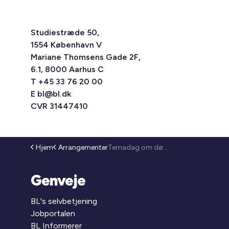
Studiestræde 50,
1554 København V
Mariane Thomsens Gade 2F,
6.1, 8000 Aarhus C
T +45 33 76 20 00
E
bl@bl.dk
CVR 31447410
Hjem
Arrangementer
Temadag om dødsboer (25-138)
Genveje
BL's selvbetjening
Jobportalen
BL Informerer