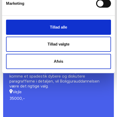
alment byggeprojekt.
Marketing
København V
500,-
Tillad alle
Tillad valgte
Venteliste
15. SEPTEMBER 2026
Afvis
Boligjura 2026/2027
Har du allerede en god juridisk indsigt, men ønsker at
komme et spadestik dybere og diskutere
paragrafferne i detaljen, vil Boligjurauddannelsen
være det rigtige valg.
Vejle
35000,-