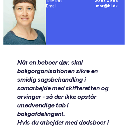
Telefon
20 63 09 65
Email
mpr@bl.dk
Når en beboer dør, skal
boligorganisationen sikre en
smidig sagsbehandling i
samarbejde med skifteretten og
arvinger - så der ikke opstår
unødvendige tab i
boligafdelingen!.
Hvis du arbejder med dødsboer i