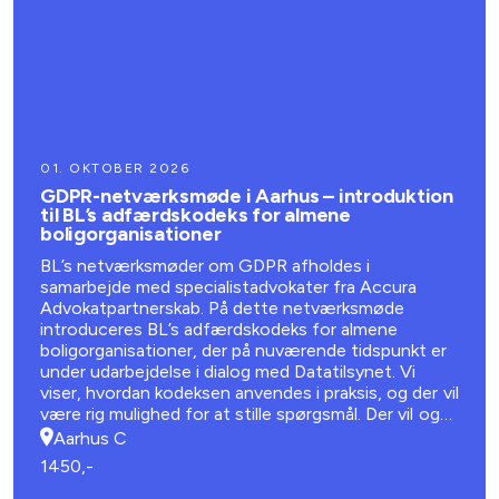
01. OKTOBER 2026
GDPR-netværksmøde i Aarhus – introduktion
til BL’s adfærdskodeks for almene
boligorganisationer
BL’s netværksmøder om GDPR afholdes i
samarbejde med specialistadvokater fra Accura
Advokatpartnerskab. På dette netværksmøde
introduceres BL’s adfærdskodeks for almene
boligorganisationer, der på nuværende tidspunkt er
under udarbejdelse i dialog med Datatilsynet. Vi
viser, hvordan kodeksen anvendes i praksis, og der vil
være rig mulighed for at stille spørgsmål. Der vil også
være plads til generel erfaringsudveksling om GDPR
Aarhus C
1450,-