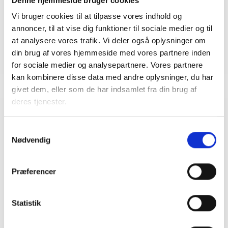
Denne hjemmeside bruger cookies
Vi bruger cookies til at tilpasse vores indhold og
annoncer, til at vise dig funktioner til sociale medier og til
Undervisere
at analysere vores trafik. Vi deler også oplysninger om
Anni Pedersen, jurist i BL - Danmarks Almene
din brug af vores hjemmeside med vores partnere inden
Boliger
for sociale medier og analysepartnere. Vores partnere
Rasmus Vadskær, jurist i Lejerbo
kan kombinere disse data med andre oplysninger, du har
givet dem, eller som de har indsamlet fra din brug af
deres tjenester.
Relaterede arrangementer
Samtykkevalg
Nødvendig
26. AUGUST 2026
Byggeriets jura i praksis: Grundkøbsaftalen
og håndtering af risici København
Præferencer
BL og Poul Schmith inviterer jurister, projektledere
og byggeansvarlige i den almene boligsektor til et
frokostmøde med fokus på grundkøbsaftalen og
Statistik
effektiv håndtering af de risici, der kan få store
økonomiske og tidsmæssige konsekvenser i et