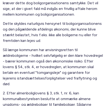
kræver dette dog boligorganisationens samtykke. Det vil
sige, at der i givet fald må indgås en frivillig aftale herom
mellem kommunen og boligorganisationen.
Dette skyldes naturligvis hensynet til boligorganisationens
og den pågældende afdelings økonomi, der kunne blive
stærkt belastet, hvis f.eks. ikke alle boligerne nu eller for
fremtiden kan lejes ud.
Så længe kommunen har anvisningsretten til
ældreboligerne - hvilket selvfølgelig er den klare hovedregel
- bærer kommunen også den økonomiske risiko. Efter
lovens § 54, stk. 4, er hovedreglen, at kommunen skal
betale en eventuel "tomgangsleje" og garantere for
lejerens istandsættelsesforpligtelser ved fraflytning og
død.
2. Efter almenboliglovens § 3, stk. 1, nr. 6, kan
kommunalbestyrelsen beslutte at ommærke almene
ungdoms- og ældreboliger til familieboliger. Sådanne