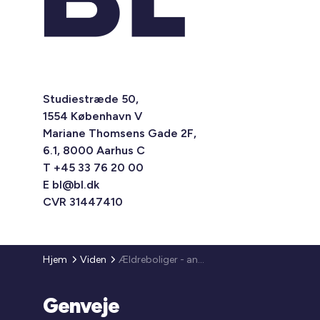
Studiestræde 50,
1554 København V
Mariane Thomsens Gade 2F,
6.1, 8000 Aarhus C
T +45 33 76 20 00
E
bl@bl.dk
CVR 31447410
Hjem
Viden
Ældreboliger - anvisningsret og ommærkning til familieboliger
Genveje