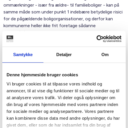
ommærkninger - især fra ældre- til familieboliger - kan på
samme måde som under punkt 1 indebære betydelige risici
for de pågældende boligorganisationer, og derfor kan
kommunerne heller ikke frit foretage sådanne
ommærkninger.
Der må også i disse tilfælde tages behørigt hensyn til
boligorganisationens - og dermed lejernes - interesser,
Samtykke
Detaljer
Om
både på kort og langt sigt. Udgangspunktet må derfor
være det samme som under punkt 1: En sådan
ommærkning kun kan ske efter frivillig aftale med den eller
Denne hjemmeside bruger cookies
de pågældende boligorganisationer.
Vi bruger cookies til at tilpasse vores indhold og
Hvis en kommune - på trods af ovenstående - ønsker at
annoncer, til at vise dig funktioner til sociale medier og til
gennemtvinge en ommærkning eller anvisningsret i strid
at analysere vores trafik. Vi deler også oplysninger om
med de nævnte betingelser, må vi derfor opfordre
din brug af vores hjemmeside med vores partnere inden
medlemmerne til straks at kontakte BL.
for sociale medier og analysepartnere. Vores partnere
kan kombinere disse data med andre oplysninger, du har
Med venlig hilsen
givet dem, eller som de har indsamlet fra din brug af
Gert Nielsen / Preben Mathiesen