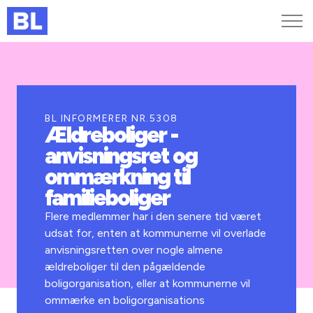
Genveje
Find medarbejder
Kurser og arrangementer
BL INFORMERER NR.5308
Ældreboliger -
Jobportalen
anvisningsret og
MitBL
ommærkning til
familieboliger
Flere medlemmer har i den senere tid været
udsat for, enten at kommunerne vil overlade
anvisningsretten over nogle almene
ældreboliger til den pågældende
boligorganisation, eller at kommunerne vil
ommærke en boligorganisations