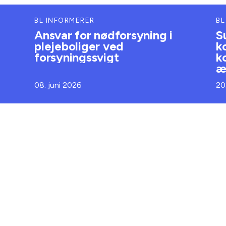
BL INFORMERER
BL
Ansvar for nødforsyning i
S
plejeboliger ved
k
forsyningssvigt
k
æ
08. juni 2026
20