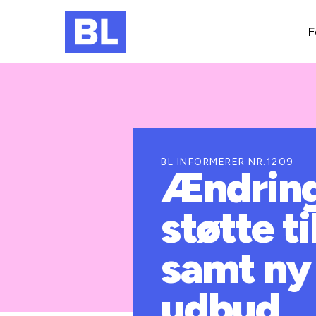
F
BL INFORMERER NR.1209
Ændring
støtte t
samt ny
udbud