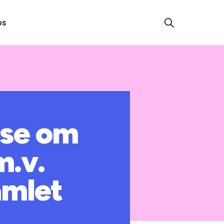
os
lse om
m.v.
amlet