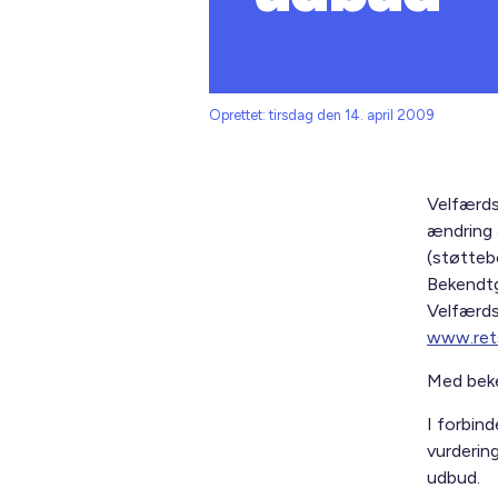
Oprettet: tirsdag den 14. april 2009
Velfærds
ændring 
(støtteb
Bekendtg
Velfærds
www.rets
Med beke
I forbin
vurderin
udbud.