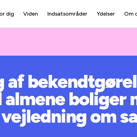
or dig
Viden
Indsatsområder
Ydelser
Om 
 af bekendtgøre
il almene boliger 
 vejledning om s