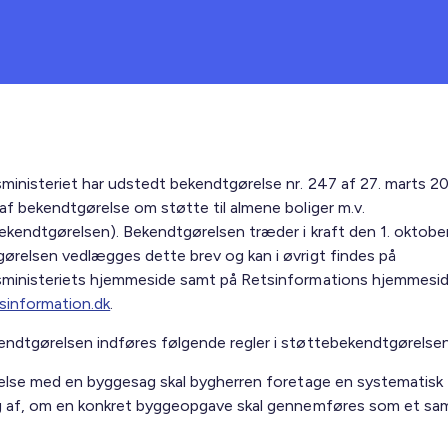
ministeriet har udstedt bekendtgørelse nr. 247 af 27. marts 
af bekendtgørelse om støtte til almene boliger m.v.
ekendtgørelsen). Bekendtgørelsen træder i kraft den 1. oktobe
ørelsen vedlægges dette brev og kan i øvrigt findes på
ministeriets hjemmeside samt på Retsinformations hjemmesid
information.dk
.
ndtgørelsen indføres følgende regler i støttebekendtgørelsen
delse med en byggesag skal bygherren foretage en systematisk
g af, om en konkret byggeopgave skal gennemføres som et sa