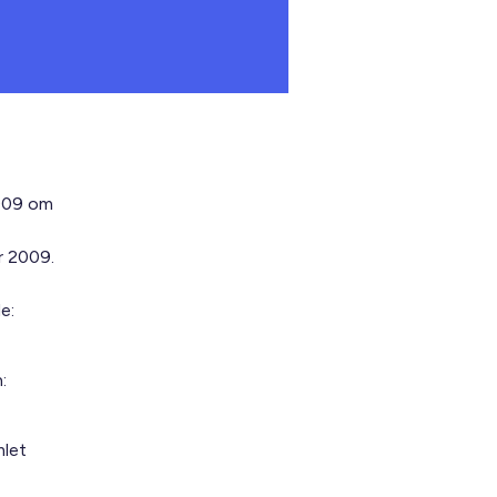
2009 om
r 2009.
e:
:
mlet