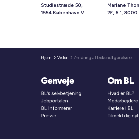
Studiestræde 50,
Mariane Tho
1554 København V
2F, 6.1, 8000
Hjem
Viden
Ændring af bekendtgørelse om støtte til almene boliger m.v. samt ny vejledning om samlet udbud
Genveje
Om BL
BL's selvbetjening
Hvad er BL?
Jobportalen
Medarbejdere
BL Informerer
Karriere i BL
Presse
Tilmeld dig n