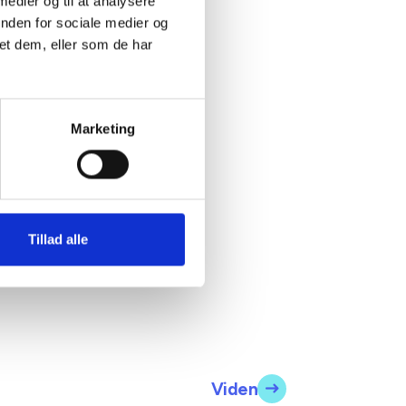
 medier og til at analysere
inden for sociale medier og
et dem, eller som de har
og BL's
aghøj
januar
Marketing
fentligt
007 har
Tillad alle
Viden