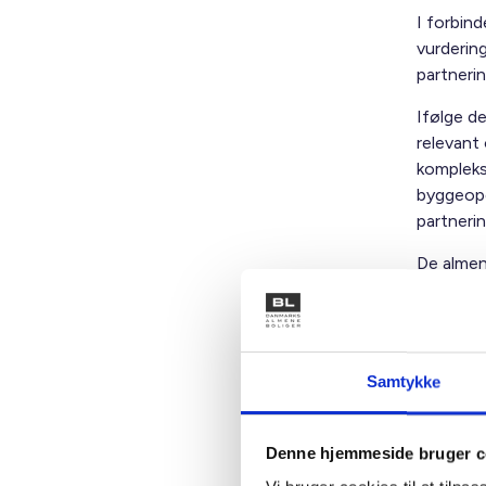
I forbin
vurderin
partnerin
Ifølge de
relevant
kompleks
byggeopg
partnerin
De almen
samlet ud
offentlig
Samlet u
Samtykke
at fremm
projekte
over en 
Denne hjemmeside bruger c
Velfærds