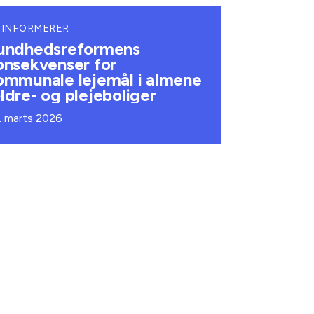
 INFORMERER
undhedsreformens
onsekvenser for
ommunale lejemål i almene
ldre- og plejeboliger
. marts 2026