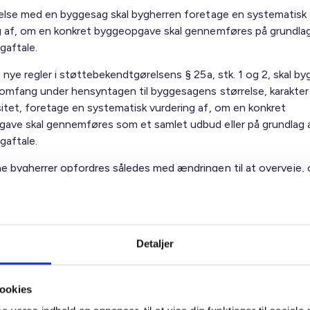
delse med en byggesag skal bygherren foretage en systematisk
g af, om en konkret byggeopgave skal gennemføres på grundlag
gaftale.
 nye regler i støttebekendtgørelsens § 25a, stk. 1 og 2, skal by
 omfang under hensyntagen til byggesagens størrelse, karakter
itet, foretage en systematisk vurdering af, om en konkret
ave skal gennemføres som et samlet udbud eller på grundlag 
gaftale.
e bygherrer opfordres således med ændringen til at overveje,
bud eller en partneringaftale kan være relevant i det projekt, 
 støtte til.
dbud er en samarbejdsform, der integrerer anlæg og drift af by
Detaljer
e en totaløkonomisk tankegang. I samlet udbud indgår alle udgif
ring, opførelse samt efterfølgende drift og vedligeholdelse af 
årrække i udbuddet.
ookies
ministeriet har udgivet en vejledning om samlet udbud. Der v