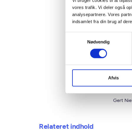
Vi bruger cookies til at tilpas
et eksem
vores trafik. Vi deler også 
analysepartnere. Vores partn
Vejledni
indsamlet fra din brug af dere
udviklin
Jensen p
Samtykkevalg
Til orien
Nødvendig
2006 har
støttede
udgivet 
vejledni
Afvis
Venlig hi
Gert Nie
Relateret indhold