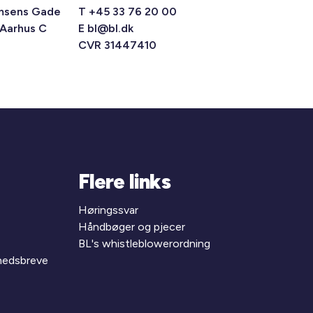
msens Gade
T +45 33 76 20 00
 Aarhus C
E
bl@bl.dk
CVR 31447410
Flere links
Høringssvar
Håndbøger og pjecer
BL's whistleblowerordning
yhedsbreve