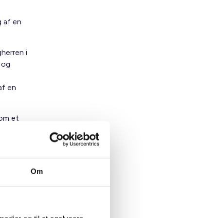
 af en
gherren i
 og
af en
 om et
der søges
ggeri for
Om
ter til
byggeriet
edlægges