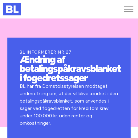
Genveje
Find medarbejder
Kurser og arrangementer
BL INFORMERER NR.27
Ændring af
Jobportalen
betalingspåkravsblanket
MitBL
i fogedretssager
BL har fra Domstolsstyrelsen modtaget
underretning om, at der vil blive ændret i den
betalingspåkravsblanket, som anvendes i
sager ved fogedretten for kreditors krav
under 100.000 kr. uden renter og
omkostninger.