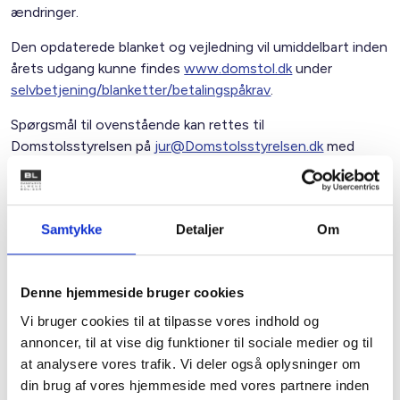
ændringer.
Den opdaterede blanket og vejledning vil umiddelbart inden
årets udgang kunne findes
www.domstol.dk
under
selvbetjening/blanketter/betalingspåkrav
.
Spørgsmål til ovenstående kan rettes til
Domstolsstyrelsen på
jur@Domstolsstyrelsen.dk
med
reference til Mette Lilje.
Bent Madsen / Anni Pedersen
Samtykke
Detaljer
Om
Kontakt
Denne hjemmeside bruger cookies
Vi bruger cookies til at tilpasse vores indhold og
Anni Pedersen
annoncer, til at vise dig funktioner til sociale medier og til
Juridisk konsulent
at analysere vores trafik. Vi deler også oplysninger om
Tlf: 21 41 30 28
din brug af vores hjemmeside med vores partnere inden
Mail: anp@bl.dk