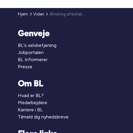
Hjem
Viden
Ændring af betalingspåkravsblanket i fogedretssager
Genveje
BL's selvbetjening
Jobportalen
BL Informerer
Presse
Om BL
Hvad er BL?
Medarbejdere
Karriere i BL
Tilmeld dig nyhedsbreve