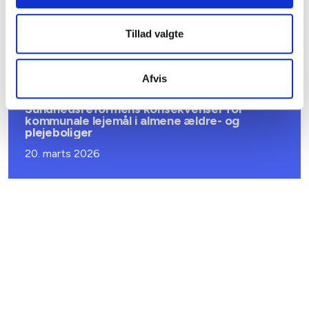
Ansvar for nødforsyning i plejeboliger ved
forsyningssvigt
Tillad valgte
08. juni 2026
Afvis
BL INFORMERER
Sundhedsreformens konsekvenser for
kommunale lejemål i almene ældre- og
plejeboliger
20. marts 2026