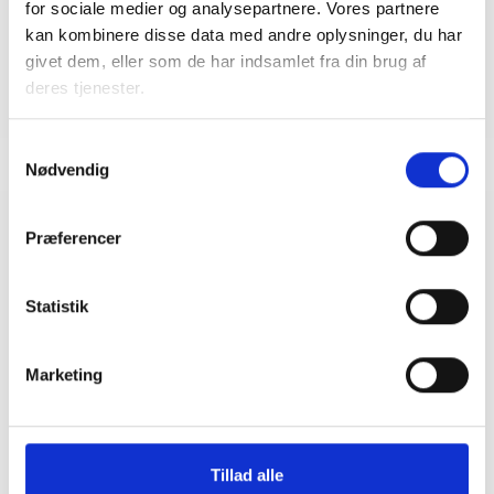
for sociale medier og analysepartnere. Vores partnere
kan kombinere disse data med andre oplysninger, du har
givet dem, eller som de har indsamlet fra din brug af
deres tjenester.
Samtykkevalg
Nødvendig
Præferencer
Relateret indhold
Viden
Statistik
BL INFORMERER
Nye krav om fjernaflæste målere – alle
ejendomme skal være klar senest 1. januar
2027
Marketing
08. juni 2026
Tillad alle
BL INFORMERER