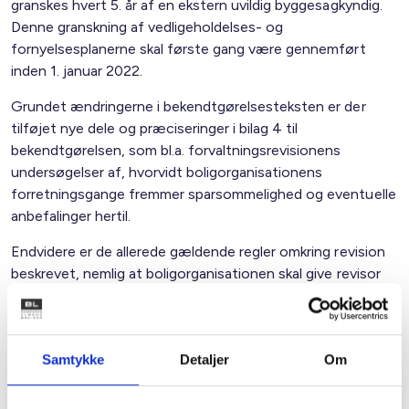
granskes hvert 5. år af en ekstern uvildig byggesagkyndig.
Denne granskning af vedligeholdelses- og
fornyelsesplanerne skal første gang være gennemført
inden 1. januar 2022.
Grundet ændringerne i bekendtgørelsesteksten er der
tilføjet nye dele og præciseringer i bilag 4 til
bekendtgørelsen, som bl.a. forvaltningsrevisionens
undersøgelser af, hvorvidt boligorganisationens
forretningsgange fremmer sparsommelighed og eventuelle
anbefalinger hertil.
Endvidere er de allerede gældende regler omkring revision
beskrevet, nemlig at boligorganisationen skal give revisor
oplysninger, der er af betydning for bedømmelsen af
boligorganisationens regnskab samt for revisors vurdering
af, om der i forvaltningen er taget økonomiske hensyn.
Samtykke
Detaljer
Om
Bekendtgørelsen er trådt i kraft den 1. maj 2017.