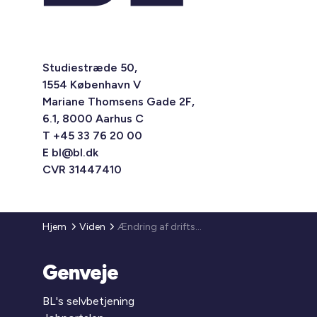
Studiestræde 50,
1554 København V
Mariane Thomsens Gade 2F,
6.1, 8000 Aarhus C
T +45 33 76 20 00
E
bl@bl.dk
CVR 31447410
Hjem
Viden
Ændring af driftsbekendtgørelsen vedrørende effektivisering af den almene boligsektors drift
Genveje
BL's selvbetjening