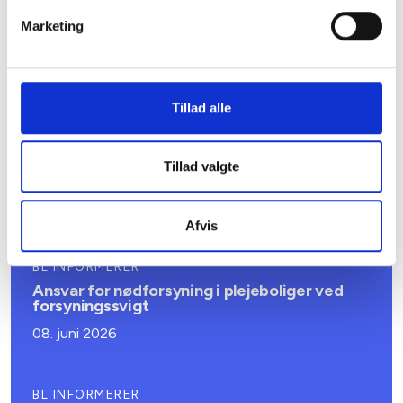
Marketing
Relateret indhold
Viden
Tillad alle
BL INFORMERER
Nye krav om fjernaflæste målere – alle
ejendomme skal være klar senest 1. januar
Tillad valgte
2027
08. juni 2026
Afvis
BL INFORMERER
Ansvar for nødforsyning i plejeboliger ved
forsyningssvigt
08. juni 2026
BL INFORMERER