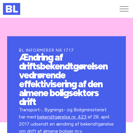
Genveje
Find medarbejder
Kurser og arrangementer
BL INFORMERER NR.1717
Ændring af
Jobportalen
driftsbekendtgørelsen
MitBL
vedrørende
effektivisering af den
almene boligsektors
drift
Transport-, Bygnings- og Boligministeriet
har med
bekendtgørelse nr. 423
af 28. april
2017 udsendt en ændring af bekendtgørelse
om drift af almene boliger m.v.