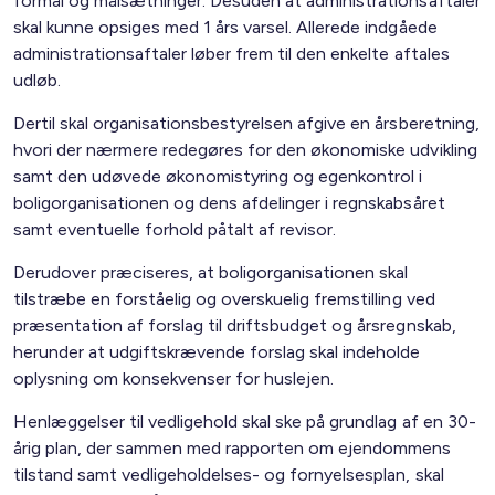
formål og målsætninger. Desuden at administrationsaftaler
skal kunne opsiges med 1 års varsel. Allerede indgåede
administrationsaftaler løber frem til den enkelte aftales
udløb.
Dertil skal organisationsbestyrelsen afgive en årsberetning,
hvori der nærmere redegøres for den økonomiske udvikling
samt den udøvede økonomistyring og egenkontrol i
boligorganisationen og dens afdelinger i regnskabsåret
samt eventuelle forhold påtalt af revisor.
Derudover præciseres, at boligorganisationen skal
tilstræbe en forståelig og overskuelig fremstilling ved
præsentation af forslag til driftsbudget og årsregnskab,
herunder at udgiftskrævende forslag skal indeholde
oplysning om konsekvenser for huslejen.
Henlæggelser til vedligehold skal ske på grundlag af en 30-
årig plan, der sammen med rapporten om ejendommens
tilstand samt vedligeholdelses- og fornyelsesplan, skal