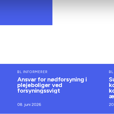
BL INFORMERER
BL
Ansvar for nødforsyning i
S
plejeboliger ved
k
forsyningssvigt
k
æ
08. juni 2026
20