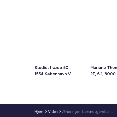
Studiestræde 50,
Mariane Tho
1554 København V
2F, 6.1, 8000
Hjem
Viden
Ændringer i bekendtgørelsen om vedligeholdelse og istandsættelse af almene boliger