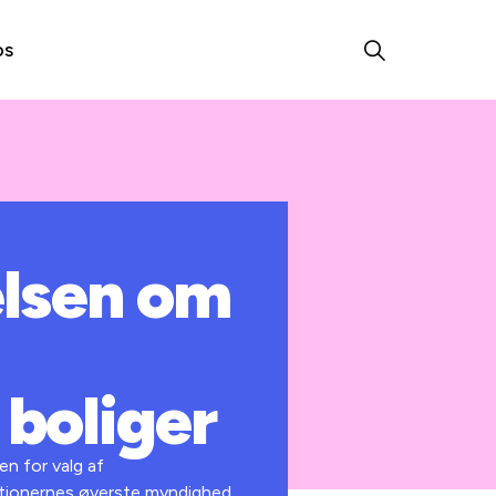
os
elsen om
 boliger
n for valg af
sationernes øverste myndighed