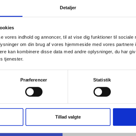
mmende tid vil vi følge op med lignende vejledende BL-Informe
e og forholdsvis mange regelændringer, som nu er gennemført
Detaljer
 nye bekendtgørelser m.v., vi sendte ud til medlemmerne kort fø
merer nr. 67 af 22. december 2009.
ookies
ig hilsen
se vores indhold og annoncer, til at vise dig funktioner til sociale
oplysninger om din brug af vores hjemmeside med vores partnere 
dsen / Preben Mathiesen
ere kan kombinere disse data med andre oplysninger, du har giv
s tjenester.
Præferencer
Statistik
t Madsen
rektør
Tillad valgte
 88 18 77
bma@bl.dk