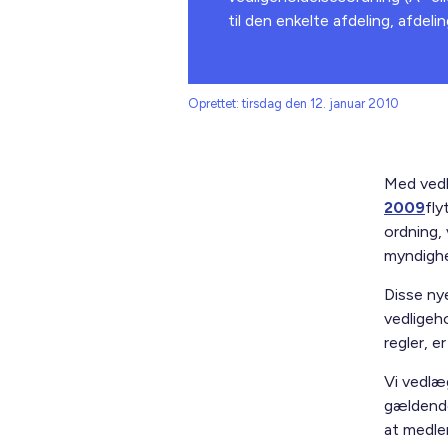
til den enkelte afdeling, afdel
Oprettet: tirsdag den 12. januar 2010
Med ved
2009
fly
ordning,
myndighe
Disse nye
vedligeho
regler, e
Vi vedlæ
gælden
at medle