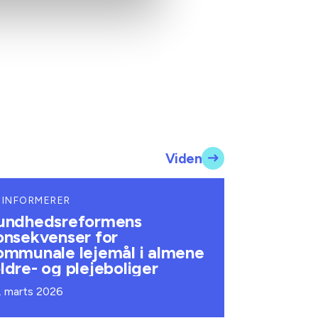
Viden
 INFORMERER
undhedsreformens
onsekvenser for
ommunale lejemål i almene
ldre- og plejeboliger
. marts 2026