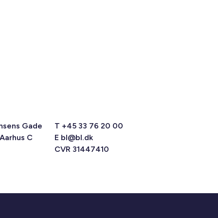
msens Gade
T +45 33 76 20 00
 Aarhus C
E
bl@bl.dk
CVR 31447410