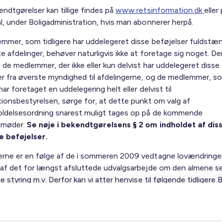
ndtgørelser kan tillige findes på
www.retsinformation.dk
eller
l, under Boligadministration, hvis man abonnerer herpå.
mmer, som tidligere har uddelegeret disse beføjelser fuldstænd
e afdelinger, behøver naturligvis ikke at foretage sig noget. D
 de medlemmer, der ikke eller kun delvist har uddelegeret disse
er fra øverste myndighed til afdelingerne, og de medlemmer, s
 har foretaget en uddelegering helt eller delvist til
tionsbestyrelsen, sørge for, at dette punkt om valg af
oldelsesordning snarest muligt tages op på de kommende
smøder.
Se nøje i bekendtgørelsens § 2 om indholdet af dis
 beføjelser.
rne er en følge af de i sommeren 2009 vedtagne lovændringer,
 af det for længst afsluttede udvalgsarbejde om den almene s
e styring m.v. Derfor kan vi atter henvise til følgende tidligere 
er nr. 31 af 11. juni 2009 og nr. 53 af 30. september 2009, beg
e bilag.