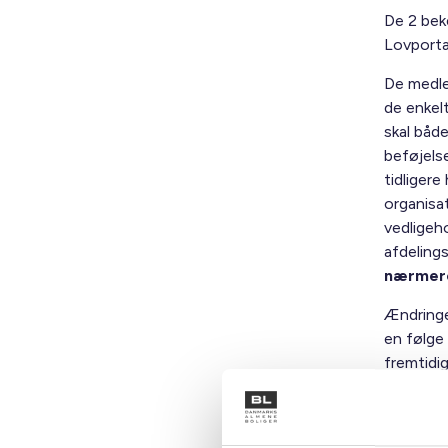
De 2 beke
Lovporta
De medle
de enkelt
skal både
beføjels
tidligere
organisa
vedligeh
afdeling
nærmere
Ændringe
en følge
fremtidig
Informer
tilhørend