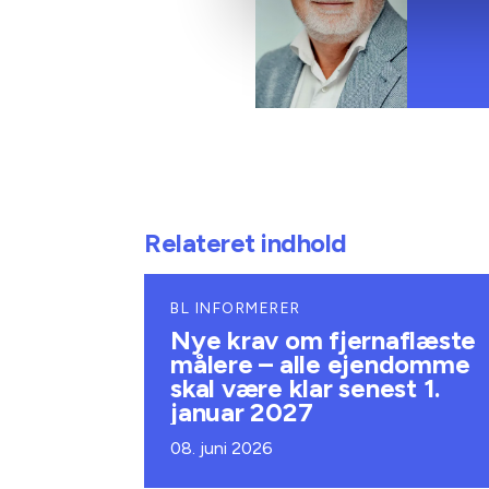
Relateret indhold
BL INFORMERER
Nye krav om fjernaflæste
målere – alle ejendomme
skal være klar senest 1.
januar 2027
08. juni 2026