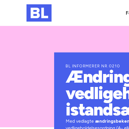
F
BL INFORMERER NR.0210
Ændring
vedlige
istandsæ
Med vedlagte
ændringsbeken
vedligeholdelsesordning (A- el