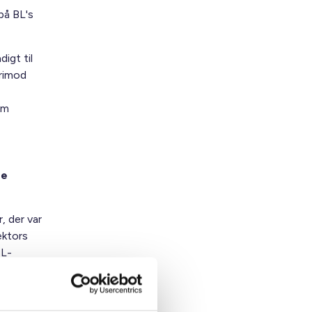
 på BL's
igt til
erimod
om
se
 der var
ektors
BL-
ge med