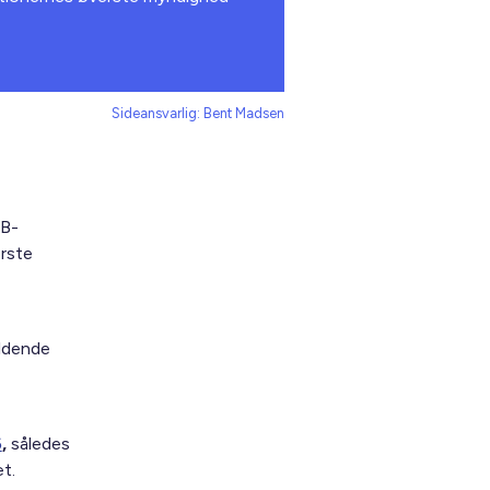
Sideansvarlig: Bent Madsen
 B-
erste
ældende
6
,
således
t.