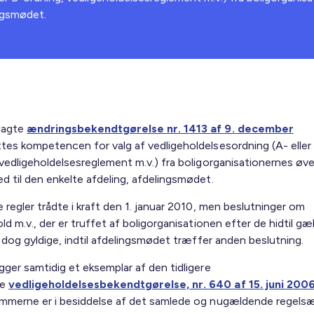
ingsmødet.
lagte
ændringsbekendtgørelse nr. 1413 af 9. december
ttes kompetencen for valg af vedligeholdelsesordning (A- eller
 vedligeholdelsesreglement m.v.) fra boligorganisationernes øv
d til den enkelte afdeling, afdelingsmødet.
 regler trådte i kraft den 1. januar 2010, men beslutninger om
ld m.v., der er truffet af boligorganisationen efter de hidtil g
r dog gyldige, indtil afdelingsmødet træffer anden beslutning.
gger samtidig et eksemplar af den tidligere
de
vedligeholdelsesbekendtgørelse, nr. 640 af 15. juni 200
mmerne er i besiddelse af det samlede og nugældende regelsæ