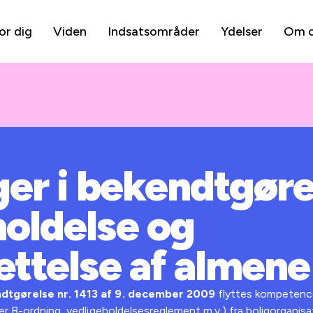
or dig
Viden
Indsatsområder
Ydelser
Om 
er i bekendtgør
holdelse og
ttelse af almene
dtgørelse nr. 1413 af 9. december 2009
flyttes kompetence
ler B-ordning, vedligeholdelsesreglement m.v.) fra boligorgani