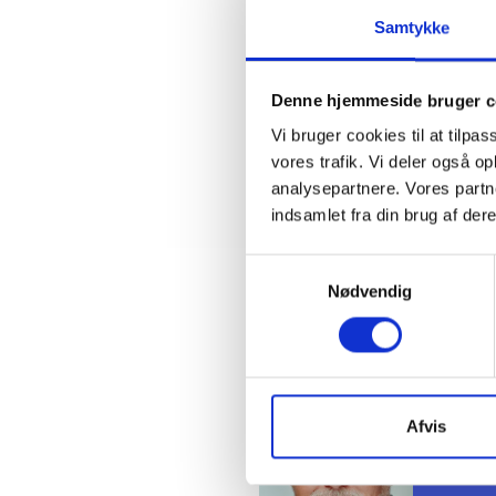
I den ko
de øvrig
Samtykke
række af
BL-Infor
Denne hjemmeside bruger c
Med venl
Vi bruger cookies til at tilpas
vores trafik. Vi deler også 
Bent Ma
analysepartnere. Vores partn
indsamlet fra din brug af dere
Samtykkevalg
Nødvendig
Kontakt
Ben
Adm. di
Afvis
Tlf: 28
Mail: 