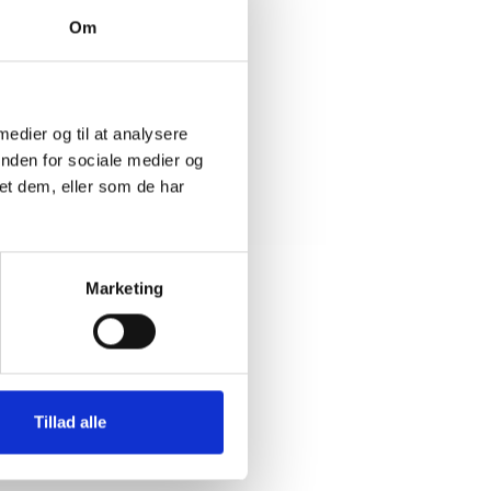
rer om
 ved den
Om
r jul ved
 medier og til at analysere
inden for sociale medier og
et dem, eller som de har
Marketing
Tillad alle