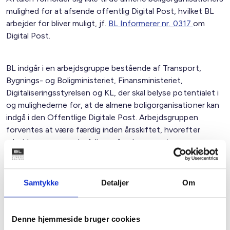
mulighed for at afsende offentlig Digital Post, hvilket BL
arbejder for bliver muligt, jf.
BL Informerer nr. 0317
om
Digital Post.
BL indgår i en arbejdsgruppe bestående af Transport,
Bygnings- og Boligministeriet, Finansministeriet,
Digitaliseringsstyrelsen og KL, der skal belyse potentialet i
og mulighederne for, at de almene boligorganisationer kan
indgå i den Offentlige Digitale Post. Arbejdsgruppen
forventes at være færdig inden årsskiftet, hvorefter
arbejdsgruppens anbefalinger forelægges styregruppen
for effektivisering af den almene boligsektor.
Samtykke
Detaljer
Om
Med venlig hilsen
Bent Madsen / Natalia Rogaczewska
Denne hjemmeside bruger cookies