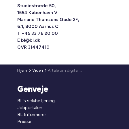
Studiestræde 50,
1554 København V
Mariane Thomsens Gade 2F,
6.1, 8000 Aarhus C
T +45 33 76 20 00
E
bl@bl.dk
CVR 31447410
Hjem
Viden
Aftale om digital kommunikation
Genveje
BL's selvbetjening
Jobportalen
BL Informerer
Presse