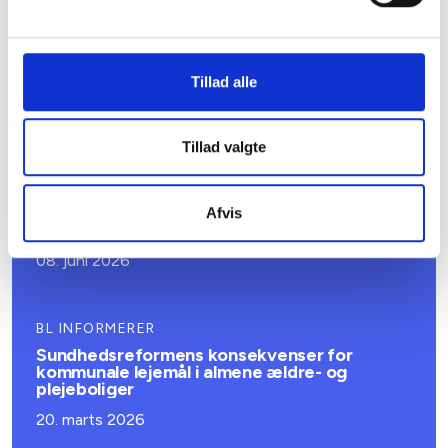
BL INFORMERER
Nye krav om fjernaflæste målere – alle
ejendomme skal være klar senest 1. januar
Tillad alle
2027
08. juni 2026
Tillad valgte
BL INFORMERER
Ansvar for nødforsyning i plejeboliger ved
Afvis
forsyningssvigt
08. juni 2026
BL INFORMERER
Sundhedsreformens konsekvenser for
kommunale lejemål i almene ældre- og
plejeboliger
20. marts 2026