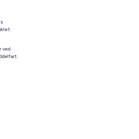
´s
nktet
r ved
ddelfart.