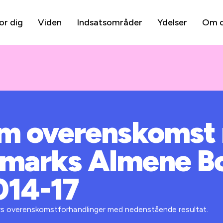
or dig
Viden
Indsatsområder
Ydelser
Om 
om overenskomst
nmarks Almene Bo
014-17
års overenskomstforhandlinger med nedenstående resultat.