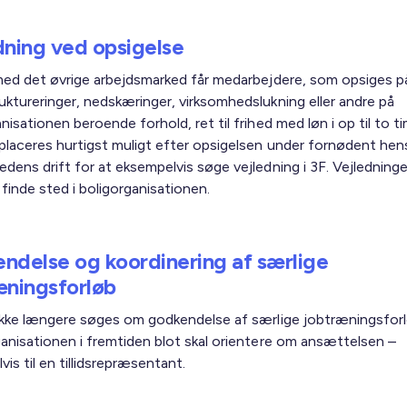
dning ved opsigelse
 med det øvrige arbejdsmarked får medarbejdere, som opsiges p
uktureringer, nedskæringer, virksomhedslukning eller andre på
nisationen beroende forhold, ret til frihed med løn i op til to ti
placeres hurtigst muligt efter opsigelsen under fornødent hens
edens drift for at eksempelvis søge vejledning i 3F. Vejledning
 finde sted i boligorganisationen.
ndelse og koordinering af særlige
æningsforløb
 ikke længere søges om godkendelse af særlige jobtræningsforl
ganisationen i fremtiden blot skal orientere om ansættelsen –
is til en tillidsrepræsentant.