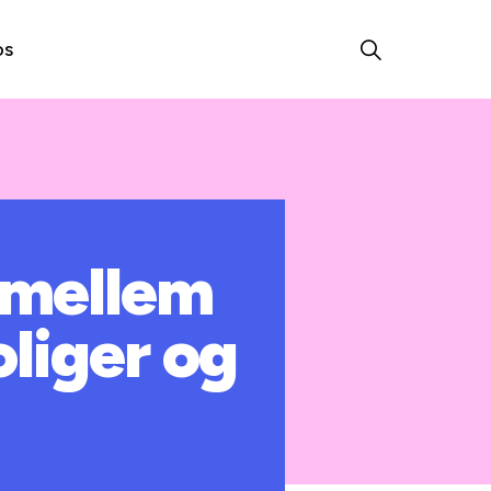
os
 mellem
liger og