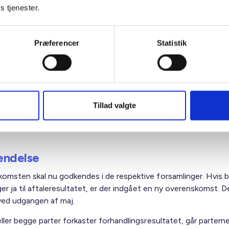
 (i stedet for 5 %).
s tjenester.
rioden for indtræden i pensionsaftalen ændres fra 6 til 3 måne
Præferencer
Statistik
ærkeroverenskomst
ættes i overenskomstperioden et udvalg bestående af 3F og
ål at udarbejde forslag til en kommende håndværkeroverensk
 fra 1. april 2017. Udvalgets arbejde begynder 1. oktober 2014
Tillad valgte
s 1. oktober 2016
ndelse
omsten skal nu godkendes i de respektive forsamlinger. Hvis 
ger ja til aftaleresultatet, er der indgået en ny overenskomst. D
 ved udgangen af maj.
ller begge parter forkaster forhandlingsresultatet, går parterne 