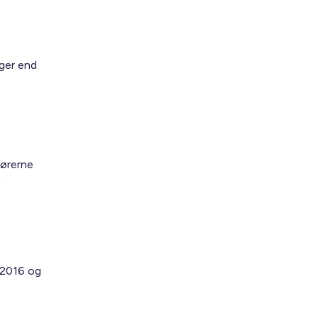
ger end
tørerne
e
i 2016 og