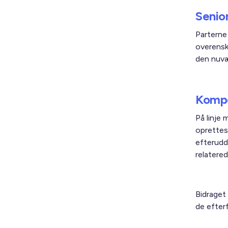
Senior
Parterne
overensk
den nuvæ
Komp
På linje
oprettes
efterudda
relatere
Bidraget 
de efter