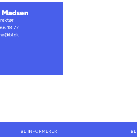
t Madsen
rektør
 88 18 77
bma@bl.dk
BL INFORMERER
BL