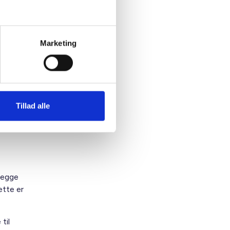
der.
Marketing
 BL med
omst
 og
Tillad alle
begge
ette er
til