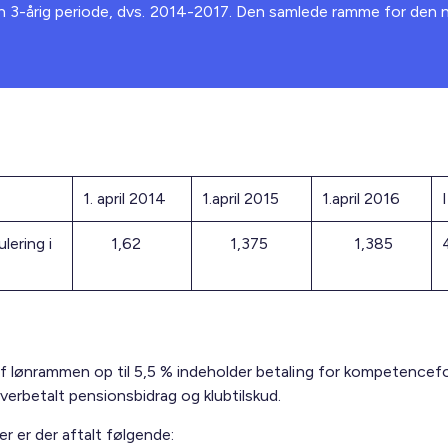
 3-årig periode, dvs. 2014-2017. Den samlede ramme for den 
1. april 2014
1.april 2015
1.april 2016
I
lering i
1,62
1,375
1,385
f lønrammen op til 5,5 % indeholder betaling for kompetencef
verbetalt pensionsbidrag og klubtilskud.
r er der aftalt følgende: