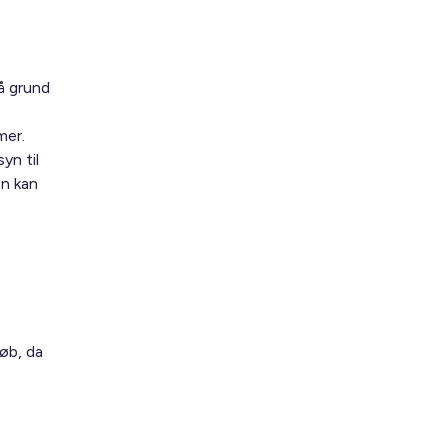
å grund
mer.
yn til
en kan
øb, da