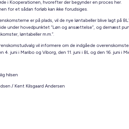
øde i Kooperationen, hvorefter der begynder en proces her.
en for et sådan forløb kan ikke forudsiges.
nskomsterne er på plads, vil de nye løntabeller blive lagt på BL
de under hovedpunktet ”Løn og ansættelse”, og dernæst pu
komster, løntabeller m.m.”.
renskomstudvalg vil informere om de indgåede overenskomste
 4. juni i Maribo og Viborg, den 11. juni i BL og den 16. juni i Mi
ig hilsen
sen / Kent Kilsgaard Andersen