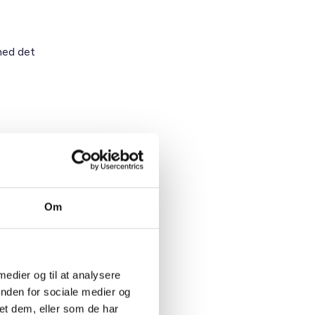
rmed det
kuddet og
Om
ension
bidrag
 medier og til at analysere
 for de
inden for sociale medier og
 vil
et dem, eller som de har