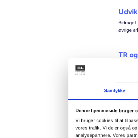
Udvik
Bidraget 
øvrige a
TR og
Gartnerne
valg af 
Samtykke
Arbej
Arbejdsg
Denne hjemmeside bruger c
stiger m
Vi bruger cookies til at tilpas
ikke øge
vores trafik. Vi deler også 
nuværend
analysepartnere. Vores partn