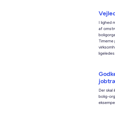
Vejle
I lighed
af omstr
boligorga
Timerne 
virksomh
ligeledes
Godke
jobtr
Der skal
bolig-or
eksempelv