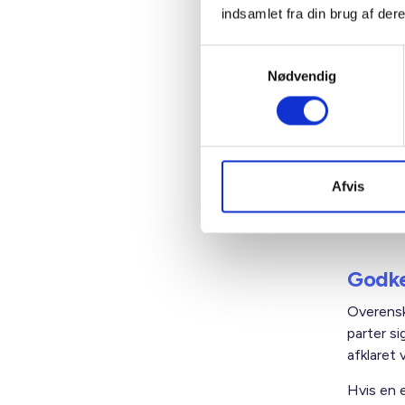
være 4 %
indsamlet fra din brug af dere
Karenspe
Samtykkevalg
Nødvendig
Håndv
Der neds
det form
gældende
Afvis
afslutte
Godke
Overensk
parter si
afklaret
Hvis en e