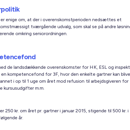
politik
 er enige om, at der i overenskomstperioden nedsættes et
omstmæssigt tværgående udvalg, som skal se på andre løsnin
rende omkring seniorordningen.
etencefond
 med de landsdækkende overenskomster for HK, ESL og inspek
 en kompetencefond for 3F, hvor den enkelte gartner kan bliv
nnet i op til 1 uge om året mod refusion til arbejdsgiveren for
de kursusudgifter m.m.
er 250 kr. om året pr. gartner i januar 2015, stigende til 500 kr. 
følgende år.