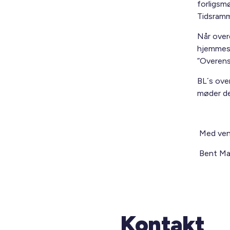
forligsm
Tidsramm
Når overe
hjemmesi
”Overens
BL´s ove
møder den
Med venl
Bent Mad
Kontakt