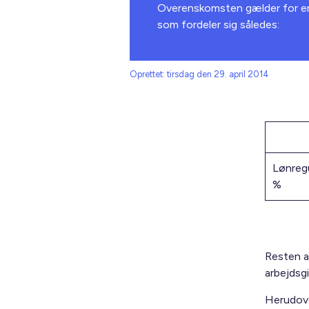
Overenskomsten gælder for en
som fordeler sig således:
Oprettet: tirsdag den 29. april 2014
Lønregu
%
Resten a
arbejdsgi
Herudove