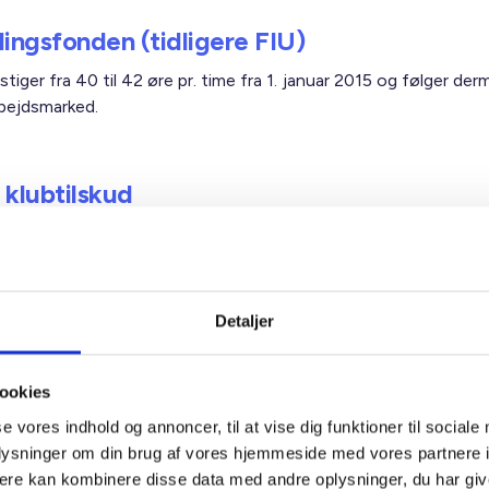
lingsfonden (tidligere FIU)
stiger fra 40 til 42 øre pr. time fra 1. januar 2015 og følger de
rbejdsmarked.
 klubtilskud
s klubtilskud og antallet for hvornår man er berettiget til tils
tillidsrepræsentant ændres med virkning fra 2014.
Detaljer
dsmarkedspension
iverens bidrag til den overenskomstmæssige arbejdsmarkedsp
ookies
ed 1 %. Stigningen udmøntes således, at det samlede pensions
se vores indhold og annoncer, til at vise dig funktioner til sociale
s, men at boligorganisationerne fremover betaler 11 % (i stedet
oplysninger om din brug af vores hjemmeside med vores partnere 
e 10 %), mens ejendomsfunktionærernes eget bidrag fremover
ere kan kombinere disse data med andre oplysninger, du har giv