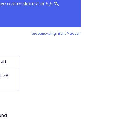
nye overenskomst er 5,5 %,
Sideansvarlig: Bent Madsen
 alt
4,38
ond,