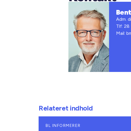
Ben
Adm. di
Tlf: 28
Mail: 
Relateret indhold
BL INFORMERER