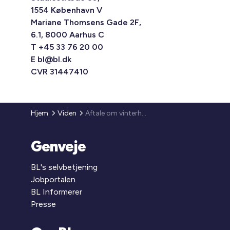
1554 København V
Mariane Thomsens Gade 2F,
6.1, 8000 Aarhus C
T +45 33 76 20 00
E
bl@bl.dk
CVR 31447410
Hjem
Viden
Aftale om vinterhjælp
Genveje
BL's selvbetjening
Jobportalen
BL Informerer
Presse