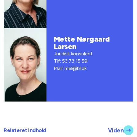
Mette Nørgaard
Larsen
Juridisk konsulent
Tlf: 53 73 15 59
Mail: mel@bl.dk
Relateret indhold
Viden