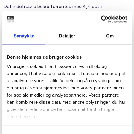
Det indefrosne beløb forrentes med 4,4 pct. i
virksomhedsordningen. Men der er i aftalen en særlig
ordning for boligorganisationer, som kan modtage et
tilskud, således at renten bliver på 2 pct. svarende til den
ordning, som beboere kan opnå ved individuel afregning
Samtykke
Detaljer
Om
direkte til energiselskabet. Dette kræver en ansøgning til
Erhvervsstyrelsen, der administrerer denne pulje.
Denne hjemmeside bruger cookies
Vi bruger cookies til at tilpasse vores indhold og
Virksomhedsordningen og administrationen af
denne i forhold til den enkelte beboer
annoncer, til at vise dig funktioner til sociale medier og til
at analysere vores trafik. Vi deler også oplysninger om
Den politiske aftale om vinterhjælp er reguleret i tre
din brug af vores hjemmeside med vores partnere inden
lovforslag, og det understreges, at det er helt op til den
for sociale medier og analysepartnere. Vores partnere
enkelte boligorganisation, hvordan en indefrysning på
kan kombinere disse data med andre oplysninger, du har
boligorganisationsniveau skal administreres i forhold til de
givet dem, eller som de har indsamlet fra din brug af
enkelte beboere, der får indefrosset en del af deres
deres tjenester.
energiregning.
Samtykkevalg