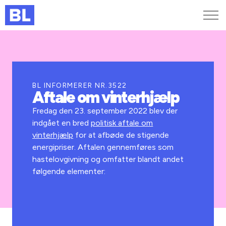
Genveje
Find medarbejder
Kurser og arrangementer
BL INFORMERER NR.3522
Aftale om vinterhjælp
Jobportalen
MitBL
Fredag den 23. september 2022 blev der
indgået en bred
politisk aftale om
vinterhjælp
for at afbøde de stigende
energipriser. Aftalen gennemføres som
hastelovgivning og omfatter blandt andet
følgende elementer: