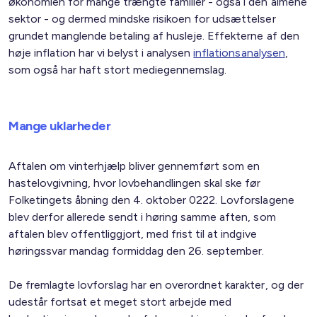
økonomien for mange trængte familier - også i den almene
sektor - og dermed mindske risikoen for udsættelser
grundet manglende betaling af husleje. Effekterne af den
høje inflation har vi belyst i analysen
inflationsanalysen
,
som også har haft stort mediegennemslag.
Mange uklarheder
Aftalen om vinterhjælp bliver gennemført som en
hastelovgivning, hvor lovbehandlingen skal ske før
Folketingets åbning den 4. oktober 0222. Lovforslagene
blev derfor allerede sendt i høring samme aften, som
aftalen blev offentliggjort, med frist til at indgive
høringssvar mandag formiddag den 26. september.
De fremlagte lovforslag har en overordnet karakter, og der
udestår fortsat et meget stort arbejde med