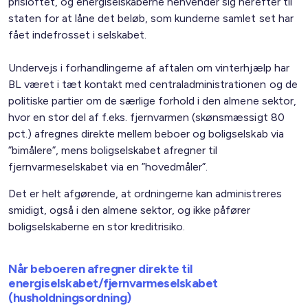
prisloftet, og energiselskaberne henvender sig herefter til
staten for at låne det beløb, som kunderne samlet set har
fået indefrosset i selskabet.
Undervejs i forhandlingerne af aftalen om vinterhjælp har
BL været i tæt kontakt med centraladministrationen og de
politiske partier om de særlige forhold i den almene sektor,
hvor en stor del af f.eks. fjernvarmen (skønsmæssigt 80
pct.) afregnes direkte mellem beboer og boligselskab via
”bimålere”, mens boligselskabet afregner til
fjernvarmeselskabet via en ”hovedmåler”.
Det er helt afgørende, at ordningerne kan administreres
smidigt, også i den almene sektor, og ikke påfører
boligselskaberne en stor kreditrisiko.
Når beboeren afregner direkte til
energiselskabet/fjernvarmeselskabet
(husholdningsordning)