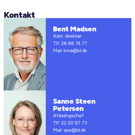
Kontakt
Bent Madsen
Adm. direktør
Tlf: 28 88 18 77
Mail: bma@bl.dk
Sanne Steen
Petersen
Afdelingschef
Tlf: 22 20 87 73
Mail: spe@bl.dk