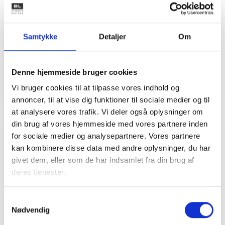
Adm. direktør
Tlf: 28 88 18 77
Mail: bma@bl.dk
Samtykke
Detaljer
Om
Denne hjemmeside bruger cookies
Vi bruger cookies til at tilpasse vores indhold og
annoncer, til at vise dig funktioner til sociale medier og til
at analysere vores trafik. Vi deler også oplysninger om
din brug af vores hjemmeside med vores partnere inden
for sociale medier og analysepartnere. Vores partnere
kan kombinere disse data med andre oplysninger, du har
Relateret indhold
Viden
givet dem, eller som de har indsamlet fra din brug af
deres tjenester.
BL INFORMERER
Nye krav om fjernaflæste målere – alle
Samtykkevalg
ejendomme skal være klar senest 1. januar
2027
Nødvendig