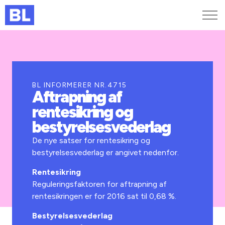
Genveje
Find medarbejder
Kurser og arrangementer
BL INFORMERER NR.4715
Aftrapning af
Jobportalen
rentesikring og
MitBL
bestyrelsesvederlag
De nye satser for rentesikring og
bestyrelsesvederlag er angivet nedenfor.
Rentesikring
Reguleringsfaktoren for aftrapning af
rentesikringen er for 2016 sat til 0,68 %.
Bestyrelsesvederlag