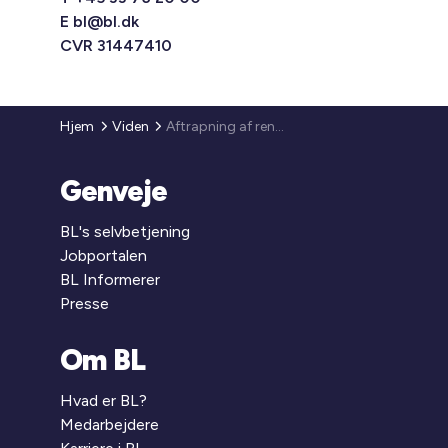
E
bl@bl.dk
CVR 31447410
Hjem
Viden
Aftrapning af rentesikring og bestyrelsesvederlag
Genveje
BL's selvbetjening
Jobportalen
BL Informerer
Presse
Om BL
Hvad er BL?
Medarbejdere