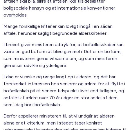
aftalen skal bl.a. sikre at aftalen ikke tilsidesætter
boligsociale hensyn og at internationale konventioner
overholdes.
Mange forskellige kriterier kan lovligt indgå i en sådan
aftale, herunder sagligt begrundede alderskriterier.
I brevet giver ministeren udtryk for, at bofællesskaber kan
være en god boform at blive gammel i. Det er en boform,
som ministeren gerne vil værne om, og som ministeren
gerne ser udvikle sig yderligere.
I dag er vi raske og rørige langt op i alderen, og det har
forstærket interessen hos seniorer og ældre for at flytte i
bofælleskab på et senere tidspunkt i livet end tidligere, og
antallet af ældre over 70 år udgør en stor andel af dem,
som i dag bor i bofælleskab.
Derfor appellerer ministeren til, at vi undgår at alderen
alene er et kriterium, men i stedet tager konkret
udgangspunkt i hvordan den enkelte ansøger kan bidrage til