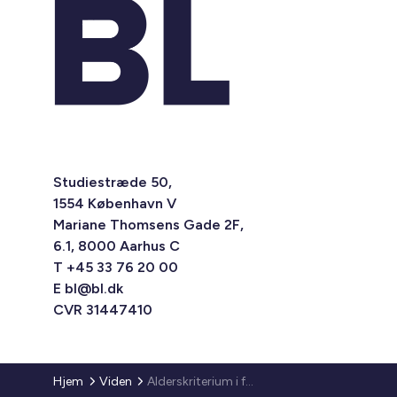
Studiestræde 50,
1554 København V
Mariane Thomsens Gade 2F,
6.1, 8000 Aarhus C
T +45 33 76 20 00
E
bl@bl.dk
CVR 31447410
Hjem
Viden
Alderskriterium i familiebofællesskaber