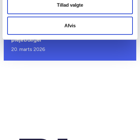
Tillad valgte
BL INFORMERER
Afvis
Sundhedsreformens konsekvenser for
kommunale lejemål i almene ældre- og
plejeboliger
20. marts 2026