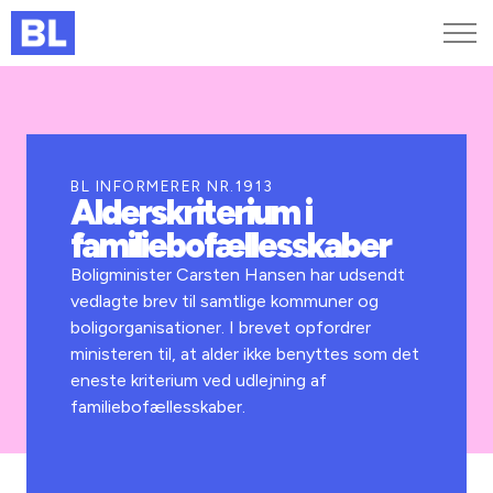
Genveje
Find medarbejder
Kurser og arrangementer
BL INFORMERER NR.1913
Alderskriterium i
Jobportalen
familiebofællesskaber
MitBL
Boligminister Carsten Hansen har udsendt
vedlagte brev til samtlige kommuner og
boligorganisationer. I brevet opfordrer
ministeren til, at alder ikke benyttes som det
eneste kriterium ved udlejning af
familiebofællesskaber.