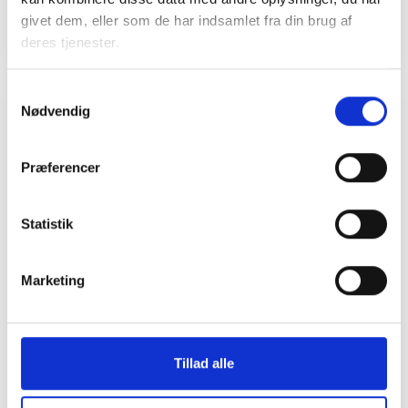
givet dem, eller som de har indsamlet fra din brug af
deres tjenester.
Samtykkevalg
Nødvendig
Relateret indhold
Viden
Præferencer
BL INFORMERER
Nye krav om fjernaflæste målere – alle
Statistik
ejendomme skal være klar senest 1. januar
2027
08. juni 2026
Marketing
BL INFORMERER
Ansvar for nødforsyning i plejeboliger ved
Tillad alle
forsyningssvigt
08. juni 2026