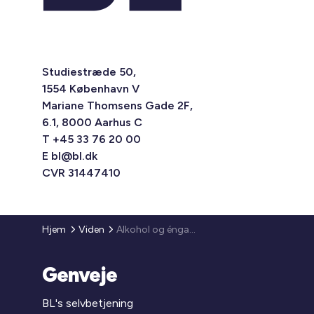
Studiestræde 50,
1554 København V
Mariane Thomsens Gade 2F,
6.1, 8000 Aarhus C
T +45 33 76 20 00
E
bl@bl.dk
CVR 31447410
Hjem
Viden
Alkohol og éngangsvederlag
Genveje
BL's selvbetjening