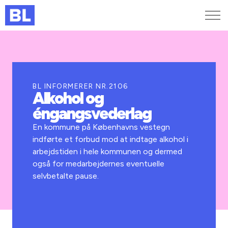
Genveje
Find medarbejder
Kurser og arrangementer
BL INFORMERER NR.2106
Alkohol og
Jobportalen
éngangsvederlag
MitBL
En kommune på Københavns vestegn
indførte et forbud mod at indtage alkohol i
arbejdstiden i hele kommunen og dermed
også for medarbejdernes eventuelle
selvbetalte pause.