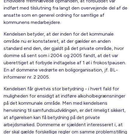
Endvidere fremhævede opmanden, at forbuddet var
indført med tilslutning fra langt den overvejende del af de
ansatte som en generel ordning for samtlige af
kommunens medarbejdere.
Kendelsen betyder, at der inden for det kommunale
område nu er konstateret, at der gælder en anden
standard end den, der gjaldt på det private område, hvor
domme så sent som i 2004 og 2005 fandt, at det var
uberettiget at forbyde indtagelse af 1 øl i frokostpausen.
En af dommene vedrørte en boligorganisation, jf. BL-
informerer nr. 2 2005.
Kendelsen får givetvis stor betydning - i hvert fald for
muligheden for ensidigt at indføre alkoholbegrænsninger
på det kommunale område. Men med kendelsens
henvisning til samfundsudviklingen, er det rimeligt sikkert,
at afgørelsen kan få betydning på det private
arbejdsmarked. Dommerne er sjældent interesseret i, at
der skal gælde forskellige regler om samme problemstilling