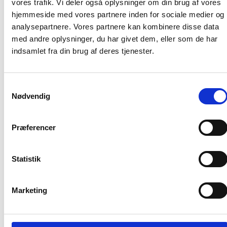
beregningen teknisk anderledes end ved varige tillæg,
vores trafik. Vi deler også oplysninger om din brug af vores
hvilket ses i nedenstående tabel:
hjemmeside med vores partnere inden for sociale medier og
analysepartnere. Vores partnere kan kombinere disse data
Èngangsvederlag
med andre oplysninger, du har givet dem, eller som de har
2003
2004
2005
2006
indsamlet fra din brug af deres tjenester.
Procent af
1,7
3,4
3,9
4,9
lønsum
Samtykkevalg
Nødvendig
Tillæg i kr.
17.000
34.000
39.000
49.0
Præferencer
Hvis beregningen i eksemplet i tabellen ikke bliver fulgt, får
de ansatte for lidt i tillæg i forhold til det aftalte i
overenskomsten, som vi også har bemærket i BL-
Statistik
informerer nr. 4 2004.
Med venlig hilsen
Marketing
Gert Nielsen / Lars Schmidt