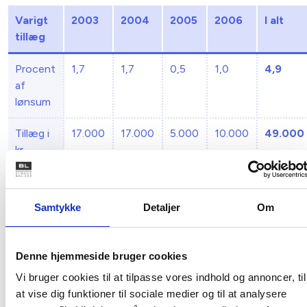
Varigt
2003
2004
2005
2006
I alt
tillæg
Procent
1,7
1,7
0,5
1,0
4,9
af
lønsum
Tillæg i
17.000
17.000
5.000
10.000
49.000
kr.
Nogle boligorganisationer udmønter imidlertid de lokale
Samtykke
Detaljer
Om
midler som éngangsvederlag. Som ordet tilsiger gives disse
penge for et helt år på én gang i en given måned i
modsætning til eksempelvis varige kvalifikationstillæg, der
Denne hjemmeside bruger cookies
bibeholdes (alt andet) lige år for år. Derfor må man ved
éngangsvederlag væ re opmærksom på, at den procent,
Vi bruger cookies til at tilpasse vores indhold og annoncer, til
der udmøntes for hvert år, skal akkumuleres, og dermed er
at vise dig funktioner til sociale medier og til at analysere