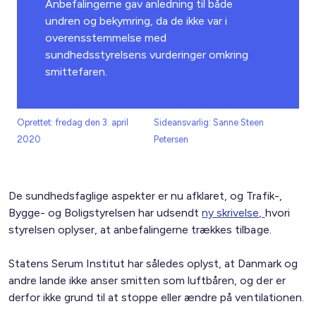
Anbefalingerne gav anledning til både
undren og bekymring, da de ikke var i
overensstemmelse med
sundhedsstyrelsens vurderinger omkring
smittefaren.
Oprettet: fredag den 3. april
Sideansvarlig: Sanne Steen
2020
Petersen
De sundhedsfaglige aspekter er nu afklaret, og Trafik-,
Bygge- og Boligstyrelsen har udsendt
ny skrivelse,
hvori
styrelsen oplyser, at anbefalingerne trækkes tilbage.
Statens Serum Institut har således oplyst, at Danmark og
andre lande ikke anser smitten som luftbåren, og der er
derfor ikke grund til at stoppe eller ændre på ventilationen.