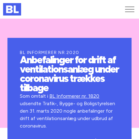
Genveje
Find medarbejder
Kurser og arrangementer
BL INFORMERER NR.2020
Anbefalinger for drift af
Jobportalen
ventilationsanlæg under
MitBL
coronavirus trækkes
tilbage
Som omtalt i
BL Informerer nr. 1820
udsendte Trafik-, Bygge- og Boligstyrelsen
den 31. marts 2020 nogle anbefalinger for
drift af ventilationsanlæg under udbrud af
coronavirus.