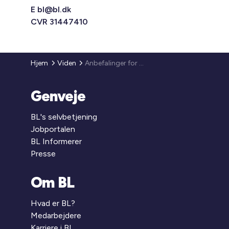
E
bl@bl.dk
CVR 31447410
Hjem
Viden
Anbefalinger for drift af ventilationsanlæg under coronavirus trækkes tilbage
Genveje
BL's selvbetjening
Jobportalen
BL Informerer
Presse
Om BL
Hvad er BL?
Medarbejdere
Karriere i BL