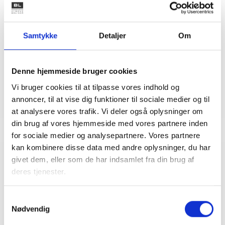
Bent Madsen
Adm. direktør
Samtykke
Detaljer
Om
Tlf: 28 88 18 77
Mail: bma@bl.dk
Denne hjemmeside bruger cookies
Vi bruger cookies til at tilpasse vores indhold og
annoncer, til at vise dig funktioner til sociale medier og til
at analysere vores trafik. Vi deler også oplysninger om
din brug af vores hjemmeside med vores partnere inden
for sociale medier og analysepartnere. Vores partnere
kan kombinere disse data med andre oplysninger, du har
givet dem, eller som de har indsamlet fra din brug af
Relateret indhold
Viden
deres tjenester.
BL INFORMERER
Samtykkevalg
Nye krav om fjernaflæste målere – alle
Nødvendig
ejendomme skal være klar senest 1. januar