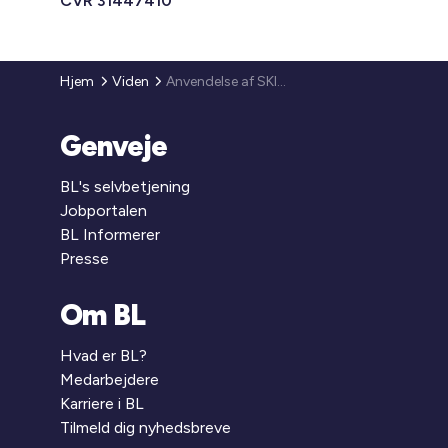
CVR 31447410
Hjem
Viden
Anvendelse af SKI-rammeaftaler
Genveje
BL's selvbetjening
Jobportalen
BL Informerer
Presse
Om BL
Hvad er BL?
Medarbejdere
Karriere i BL
Tilmeld dig nyhedsbreve