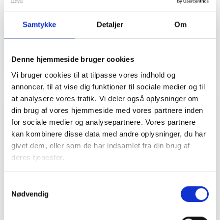
Tlf: 28 88 18 77
Mail: bma@bl.dk
Samtykke
Detaljer
Om
Denne hjemmeside bruger cookies
Vi bruger cookies til at tilpasse vores indhold og
annoncer, til at vise dig funktioner til sociale medier og til
at analysere vores trafik. Vi deler også oplysninger om
din brug af vores hjemmeside med vores partnere inden
for sociale medier og analysepartnere. Vores partnere
Relateret indhold
Viden
kan kombinere disse data med andre oplysninger, du har
givet dem, eller som de har indsamlet fra din brug af
BL INFORMERER
deres tjenester.
Nye krav om fjernaflæste målere – alle
ejendomme skal være klar senest 1. januar
2027
Samtykkevalg
Nødvendig
08. juni 2026