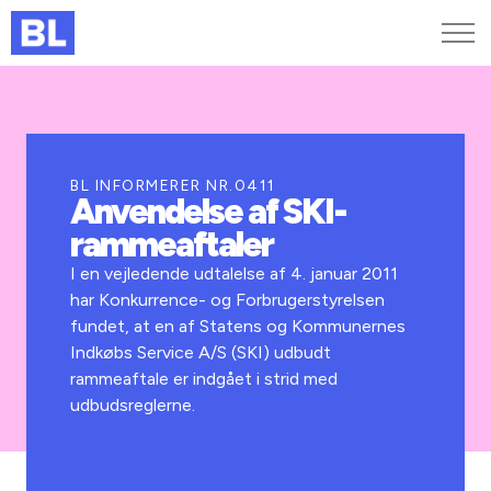
Genveje
Find medarbejder
Kurser og arrangementer
BL INFORMERER NR.0411
Anvendelse af SKI-
Jobportalen
rammeaftaler
MitBL
I en vejledende udtalelse af 4. januar 2011
har Konkurrence- og Forbrugerstyrelsen
fundet, at en af Statens og Kommunernes
Indkøbs Service A/S (SKI) udbudt
rammeaftale er indgået i strid med
udbudsreglerne.