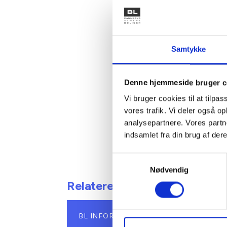
Danmarks 
2010 til 
Ovennævn
Samtykke
hermed t
regnskab
Denne hjemmeside bruger c
Med venl
Vi bruger cookies til at tilpas
Bent Mad
vores trafik. Vi deler også 
analysepartnere. Vores partn
indsamlet fra din brug af dere
Samtykkevalg
Nødvendig
Relateret indhold
BL INFORMERER