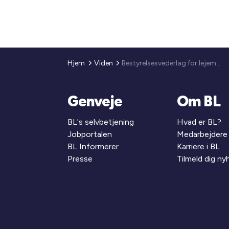
Hjem
Viden
Bestyrelsesvederlag for lejemålsenheder i drift (2010)
Genveje
Om BL
BL's selvbetjening
Hvad er BL?
Jobportalen
Medarbejdere
BL Informerer
Karriere i BL
Presse
Tilmeld dig n