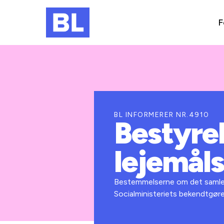
F
BL INFORMERER NR.4910
Bestyre
lejemåls
Bestemmelserne om det samlede å
Socialministeriets bekendtgøre