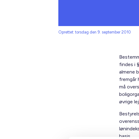
Oprettet: torsdag den 9. september 2010
Bestemme
findes i 
almene b
fremgår h
må overst
boligorga
øvrige l
Bestyrels
overenss
lønindek
basis.