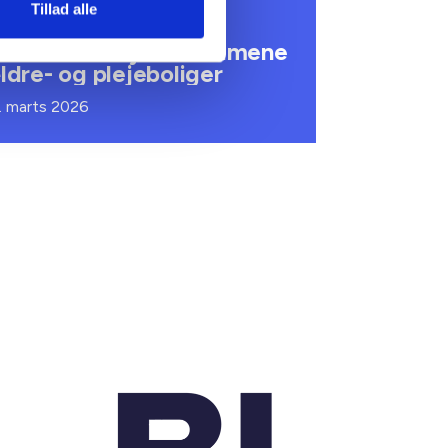
undhedsreformens
Tillad alle
onsekvenser for
ommunale lejemål i almene
ldre- og plejeboliger
. marts 2026