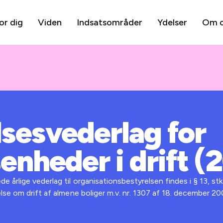
or dig
Viden
Indsatsområder
Ydelser
Om 
lsesvederlag for
enheder i drift (
rlige vederlag til organisationsbestyrelsen findes i § 13, stk. 
lse om drift af almene boliger m.v. nr. 1307 af 18. december 