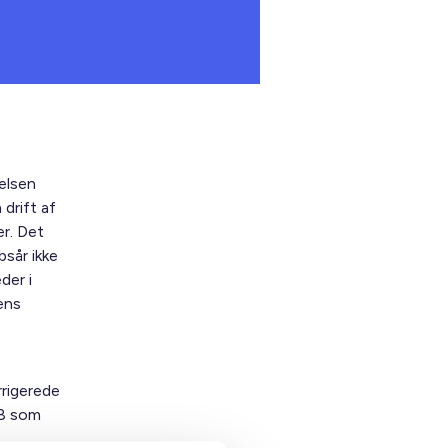
elsen
 drift af
r. Det
bsår ikke
der i
ens
rigerede
,8 som