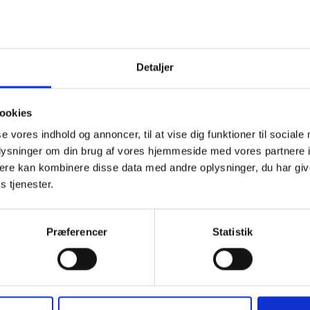
Statistik har opgjort lønindekset for den private sektor for 2. 
118,5.
te 69,86 og 41,91 kr. bliver ved regulering i overensstemmel
Detaljer
il hen­holdsvis
71,49
og
42,89 kr
. Reguleringen har virkning fo
sår, der påbegyndes efter den 31. august 2010.
ookies
ig hilsen
se vores indhold og annoncer, til at vise dig funktioner til sociale
sen / Keld Adsbøl
oplysninger om din brug af vores hjemmeside med vores partnere 
ere kan kombinere disse data med andre oplysninger, du har giv
s tjenester.
Præferencer
Statistik
BL INFORMERER
BL