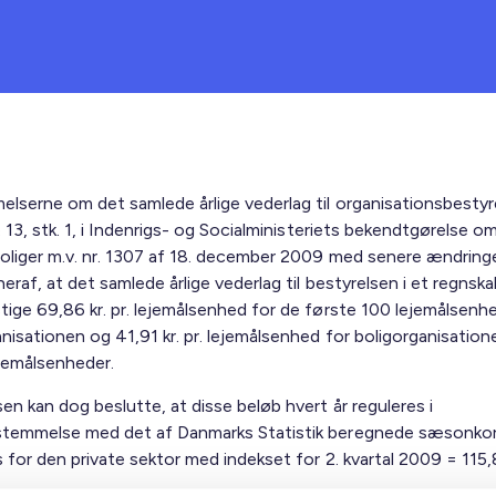
lserne om det samlede årlige vederlag til organisationsbestyr
§ 13, stk. 1, i Indenrigs- og Socialministeriets bekendtgørelse om
oliger m.v. nr. 1307 af 18. december 2009 med senere ændringe
eraf, at det samlede årlige vederlag til bestyrelsen i et regnska
ige 69,86 kr. pr. lejemålsenhed for de første 100 leje­målsenhe
nisationen og 41,91 kr. pr. lejemålsenhed for boligorganisation
ejemålsenheder.
en kan dog beslutte, at disse beløb hvert år reguleres i
temmelse med det af Danmarks Statistik beregnede sæsonkor
s for den private sektor med indekset for 2. kvartal 2009 = 115