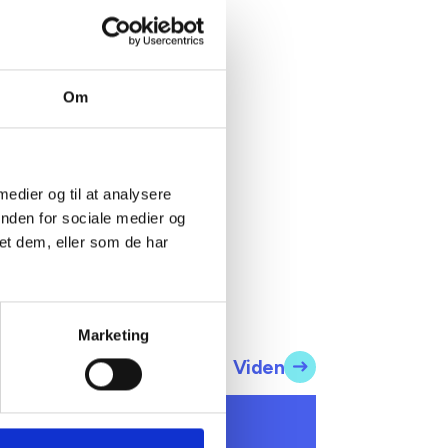
kvartal
se
Om
r det
 medier og til at analysere
inden for sociale medier og
et dem, eller som de har
Marketing
Viden
 INFORMERER