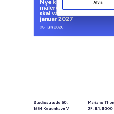
Nye krav om fjernaflæste
Afvis
målere – alle ejendomme
skal være klar senest 1.
januar 2027
08. juni 2026
Studiestræde 50,
Mariane Tho
1554 København V
2F, 6.1, 8000