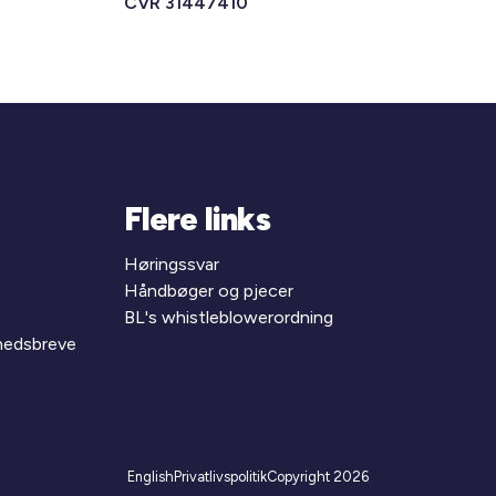
CVR 31447410
Flere links
Høringssvar
Håndbøger og pjecer
BL's whistleblowerordning
yhedsbreve
English
Privatlivspolitik
Copyright 2026