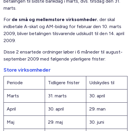
betalingen til sidste bankdag i marts, dvs. tirsdag den 31.
marts.
For
de små og mellemstore virksomheder.
der skal
indbetale A-skat og AM-bidrag for februar den 10. marts
2009, bliver betalingen tilsvarende udskudt til den 14. april
2009.
Disse 2 ensartede ordninger løber i 6 måneder til august-
september 2009 med følgende yderligere frister:
Store virksomheder
Periode
Tidligere frister
Udskydes til
Marts
31. marts
30. april
April
30. april
29. man
Maj
29. maj
30. juni