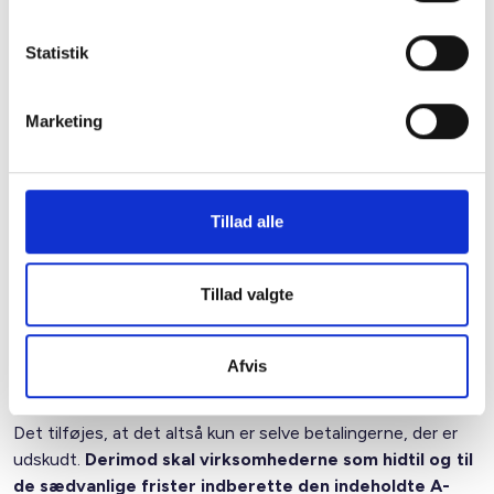
1. september 2009.
Statistik
For
virksomheder, der kun betaler moms halvårligt,
ændres betalingsfristen vedrørende momsen for andet
halvår af 2008 fra 1. marts til 1. september 2009, medens
Marketing
momsen for første halvår af 2009 stadig skal betales
senest den 1. september 2009.
Regeringen vil hurtigst muligt fremsætte lovforslag om alt
Tillad alle
dette. Da der har været meget kort tid til at tilrette
procedurerne i SKAT, har Skatteministeriet oplyst, at der vil
kunne ske fejl med forkerte rykkere. Sker dette, skal
Tillad valgte
virksomhederne blot se bort herfra, og der skal naturligvis
heller ikke betales renter eller gebyrer, og beløbene vil
selvsagt heller ikke blive inddrevet, før virksomhederne
Afvis
eventuelt overskrider de nye frister.
Det tilføjes, at det altså kun er selve betalingerne, der er
udskudt.
Derimod skal virksomhederne som hidtil og til
de sædvanlige frister indberette den indeholdte A-