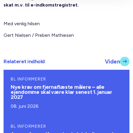
skat m.v. til e-indkomstregistret.
Med venlig hilsen
Gert Nielsen / Preben Mathiesen
Relateret indhold
Viden
BL INFORMERER
Nye krav om fjernaflæste målere – alle
ejendomme skal være klar senest 1. januar
2027
08. juni 2026
BL INFORMERER