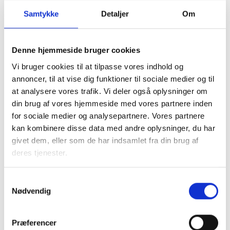
Februar
25. marts
27. april
Samtykke
Detaljer
Om
Marts
27. april
25. maj
Denne hjemmeside bruger cookies
April
25. maj
25. juni
Vi bruger cookies til at tilpasse vores indhold og
annoncer, til at vise dig funktioner til sociale medier og til
Maj
25. juni
27. juli
at analysere vores trafik. Vi deler også oplysninger om
din brug af vores hjemmeside med vores partnere inden
Juni
17. august
25. august
for sociale medier og analysepartnere. Vores partnere
kan kombinere disse data med andre oplysninger, du har
Juli
25. august
25. august
givet dem, eller som de har indsamlet fra din brug af
deres tjenester.
For
de små og mellemstore virksomheder
, der normalt
betaler moms kvartalsvis en måned og 10 dage efter
Samtykkevalg
kvartalets udløb, bliver betalingsfristerne udskudt med
Nødvendig
gennemsnitligt 20 dage. Momsen for januar kvartal, der
normalt skal betales den 10. maj, udskydes til betaling den
Præferencer
2. juni 2009. Momsen for april kvartal skal først betales den