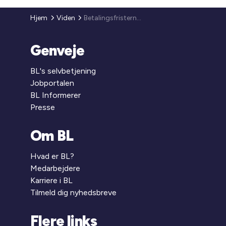
Hjem
Viden
Betalingsfristerne for indeholdt A-skat, AM-bidrag og moms udskydes
Genveje
BL's selvbetjening
Jobportalen
BL Informerer
Presse
Om BL
Hvad er BL?
Medarbejdere
Karriere i BL
Tilmeld dig nyhedsbreve
Flere links