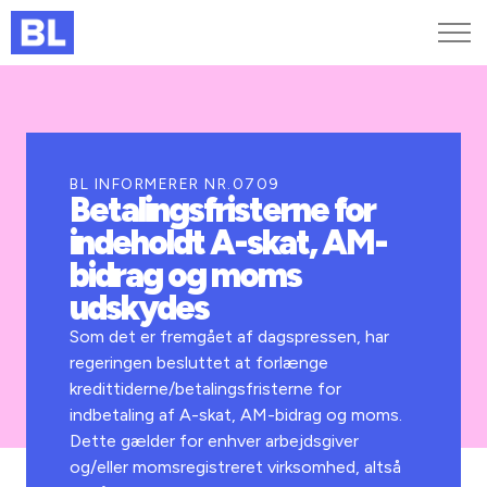
Genveje
Find medarbejder
Kurser og arrangementer
BL INFORMERER NR.0709
Betalingsfristerne for
Jobportalen
indeholdt A-skat, AM-
MitBL
bidrag og moms
udskydes
Som det er fremgået af dagspressen, har
regeringen besluttet at forlænge
kredittiderne/betalings­fristerne for
indbetaling af A-skat, AM-bidrag og moms.
Dette gælder for enhver arbejdsgiver
og/eller momsregistreret virksomhed, altså