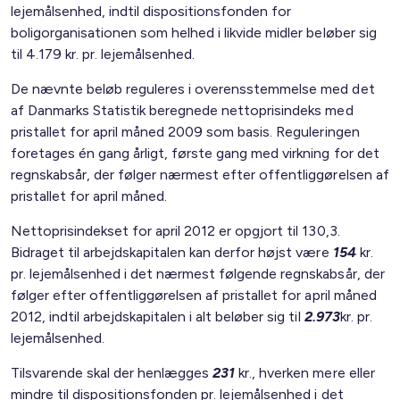
lejemålsenhed, indtil dispositionsfonden for
boligorganisationen som helhed i likvide midler beløber sig
til 4.179 kr. pr. lejemålsenhed.
De nævnte beløb reguleres i overensstemmelse med det
af Danmarks Statistik beregnede nettoprisindeks med
pristallet for april måned 2009 som basis. Reguleringen
foretages én gang årligt, første gang med virkning for det
regnskabsår, der følger nærmest efter offentliggørelsen af
pristallet for april måned.
Nettoprisindekset for april 2012 er opgjort til 130,3.
Bidraget til arbejdskapitalen kan derfor højst være
154
kr.
pr. lejemålsenhed i det nærmest følgende regnskabsår, der
følger efter offentliggørelsen af pristallet for april måned
2012, indtil arbejdskapitalen i alt beløber sig til
2.973
kr. pr.
lejemålsenhed.
Tilsvarende skal der henlægges
231
kr., hverken mere eller
mindre til dispositionsfonden pr. lejemålsenhed i det