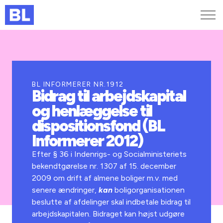
Genveje
Find medarbejder
Kurser og arrangementer
BL INFORMERER NR.1912
Bidrag til arbejdskapital
Jobportalen
og henlæggelse til
MitBL
dispositionsfond (BL
Informerer 2012)
Efter § 36 i Indenrigs- og Socialministeriets
bekendtgørelse nr. 1307 af 15. december
2009 om drift af almene boliger m.v. med
senere ændringer,
kan
boligorganisationen
beslutte af afdelinger skal indbetale bidrag til
arbejdskapitalen. Bidraget kan højst udgøre