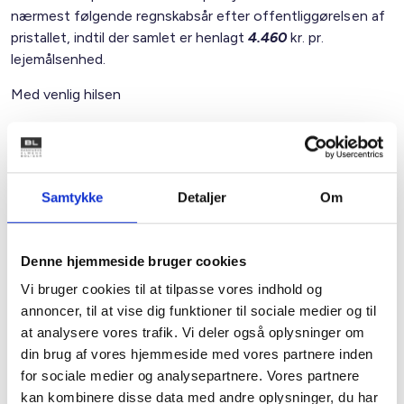
nærmest følgende regnskabsår efter offentliggørelsen af
pristallet, indtil der samlet er henlagt
4.460
kr. pr.
lejemålsenhed.
Med venlig hilsen
Bent Madsen / Keld Adsbøl
Samtykke
Detaljer
Om
Kontakt
Bent Madsen
Denne hjemmeside bruger cookies
Adm. direktør
Vi bruger cookies til at tilpasse vores indhold og
Tlf: 28 88 18 77
annoncer, til at vise dig funktioner til sociale medier og til
Mail: bma@bl.dk
at analysere vores trafik. Vi deler også oplysninger om
din brug af vores hjemmeside med vores partnere inden
for sociale medier og analysepartnere. Vores partnere
kan kombinere disse data med andre oplysninger, du har