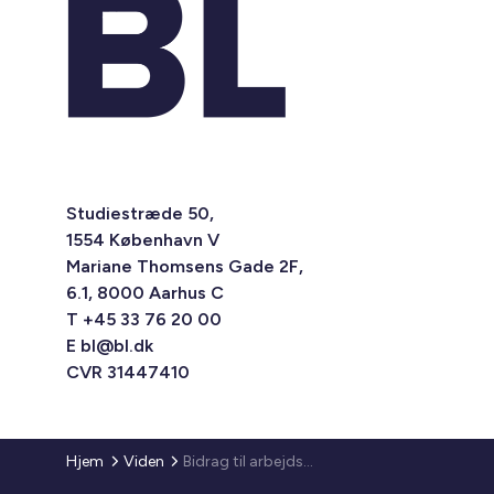
Studiestræde 50,
1554 København V
Mariane Thomsens Gade 2F,
6.1, 8000 Aarhus C
T +45 33 76 20 00
E
bl@bl.dk
CVR 31447410
Hjem
Viden
Bidrag til arbejdskapital og henlæggelse til dispositionsfond (BL Informerer 2012)