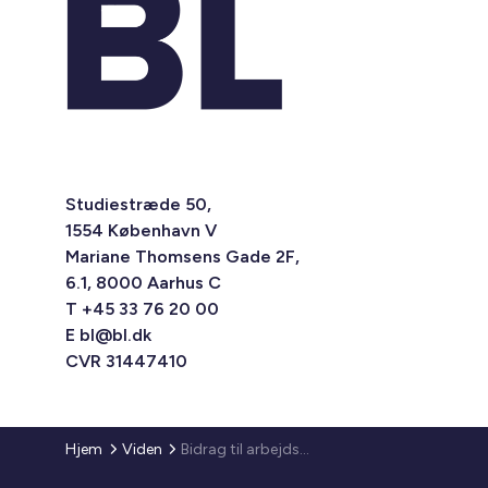
Studiestræde 50,
1554 København V
Mariane Thomsens Gade 2F,
6.1, 8000 Aarhus C
T +45 33 76 20 00
E
bl@bl.dk
CVR 31447410
Hjem
Viden
Bidrag til arbejdskapital og henlæggelse til dispositionsfond