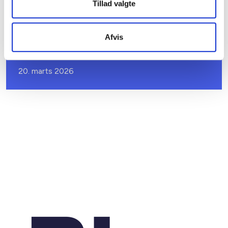
Tillad valgte
BL INFORMERER
Afvis
Sundhedsreformens konsekvenser for
kommunale lejemål i almene ældre- og
plejeboliger
20. marts 2026