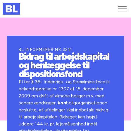
Genveje
Find medarbejder
Kurser og arrangementer
BL INFORMERER NR.3211
Bidrag til arbejdskapital
Jobportalen
og henlæggelse til
MitBL
dispositionsfond
Efter § 36 i Indenrigs- og Socialministeriets
bekendtgørelse nr. 1307 af 15. december
2009 om drift af almene boliger m.v. med
senere ændringer,
kan
boligorganisationen
beslutte, at afdelinger skal indbetale bidrag
til arbejdskapitalen. Bidraget kan højst
udgøre 144 kr. pr. lejemålsenhed indtil
arbejdskapitalen i likvide midler for