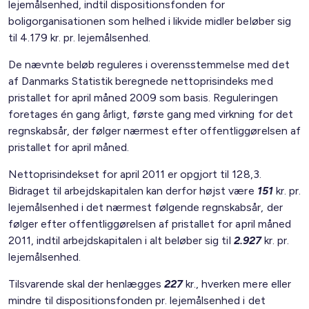
lejemålsenhed, indtil dispositionsfonden for
boligorganisationen som helhed i likvide midler beløber sig
til 4.179 kr. pr. lejemålsenhed.
De nævnte beløb reguleres i overensstemmelse med det
af Danmarks Statistik beregnede nettoprisindeks med
pristallet for april måned 2009 som basis. Reguleringen
foretages én gang årligt, første gang med virkning for det
regnskabsår, der følger nærmest efter offentliggørelsen af
pristallet for april måned.
Nettoprisindekset for april 2011 er opgjort til 128,3.
Bidraget til arbejdskapitalen kan derfor højst være
151
kr. pr.
lejemålsenhed i det nærmest følgende regnskabsår, der
følger efter offentliggørelsen af pristallet for april måned
2011, indtil arbejdskapitalen i alt beløber sig til
2.927
kr. pr.
lejemålsenhed.
Tilsvarende skal der henlægges
227
kr., hverken mere eller
mindre til dispositionsfonden pr. lejemålsenhed i det