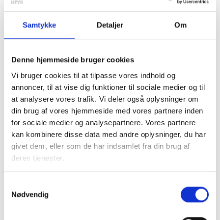
Boligadministrationerne vil modtage et introduktionsbrev
fra Schultz Information, og vil derefter blive ringet op for
Samtykke
Detaljer
Om
at træffe aftale om en tid for demonstrationen.
Denne hjemmeside bruger cookies
Med venlig hilsen
Vi bruger cookies til at tilpasse vores indhold og
Gert Nielsen / Lars Fløche
annoncer, til at vise dig funktioner til sociale medier og til
at analysere vores trafik. Vi deler også oplysninger om
din brug af vores hjemmeside med vores partnere inden
for sociale medier og analysepartnere. Vores partnere
Relateret indhold
Viden
kan kombinere disse data med andre oplysninger, du har
givet dem, eller som de har indsamlet fra din brug af
BL INFORMERER
deres tjenester.
Nye krav om fjernaflæste målere – alle
ejendomme skal være klar senest 1. januar
2027
Samtykkevalg
Nødvendig
08. juni 2026