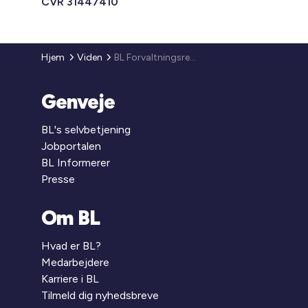
CVR 31447410
Hjem
Viden
BL Forvaltningsrevision - Modul BL Standardbreve
Genveje
BL's selvbetjening
Jobportalen
BL Informerer
Presse
Om BL
Hvad er BL?
Medarbejdere
Karriere i BL
Tilmeld dig nyhedsbreve