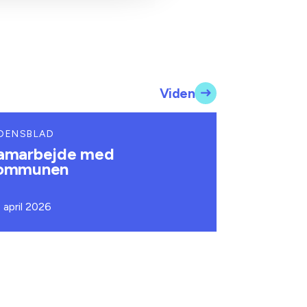
Viden
DENSBLAD
amarbejde med
ommunen
. april 2026