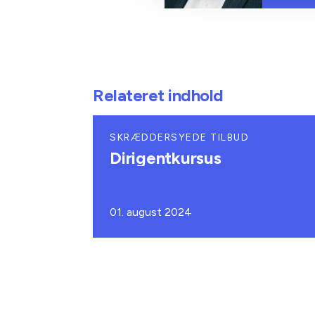
Relateret indhold
SKRÆDDERSYEDE TILBUD
Dirigentkursus
01. august 2024