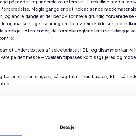
eltage på mødet og underskrive referatet. Forskellige møder kræ
ig forberedelse. Nogle gange er det nok at sende mødematerialer
en, og andre gange er der behov for mere grundig forberedelse
de og måske noget sparring om fx mødeindkaldelsen, de indk
de særlige udfordringer, de formelle regler eller tilrettelæggelse
ontrol.
teamet understøttes af sekretariatet i BL, og tilsammen kan vi
vare på det meste – ydelsen tilpasses kort sagt jeres og møde
g for en erfaren dirigent, så tag fat i Tinus Lassen, BL – så find
atch.
t består af:
 Zetterström, tidl. BL - Danmarks Almene Boliger
tubtoft, Vridsløselille Andelsboligforening
Detaljer
Magnus Christensen, Landsbyggefonden (tidl. Dansk Industri mv