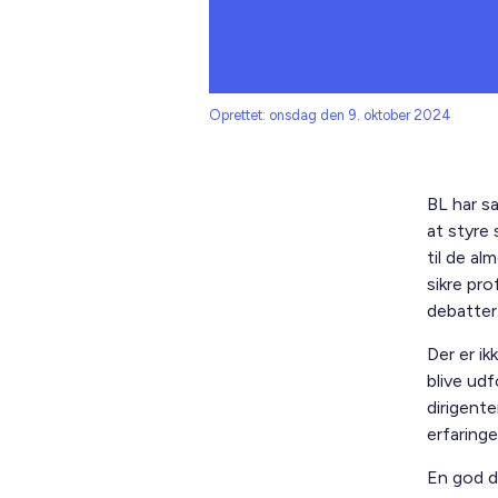
Oprettet: onsdag den 9. oktober 2024
BL har sa
at styre
til de a
sikre pr
debatter
Der er ik
blive ud
dirigent
erfaringe
En god d