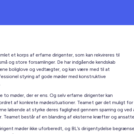
mlet et korps af erfarne dirigenter, som kan rekvireres til
 små og store forsamlinger. De har indgående kendskab
lmene boliglove og vedtægter, og kan være med til at
ofessionel styring af gode møder med konstruktive
.
ke to møder, der er ens. Og selv erfarne dirigenter kan
fordret af konkrete mødesituationer. Teamet gør det muligt for
erne løbende at styrke deres faglighed gennem sparring og ved 
r. Teamet består af en blanding af eksterne kræfter og ansatte 
irigent møder ikke uforberedt, og BL’s dirigentydelse begrænser