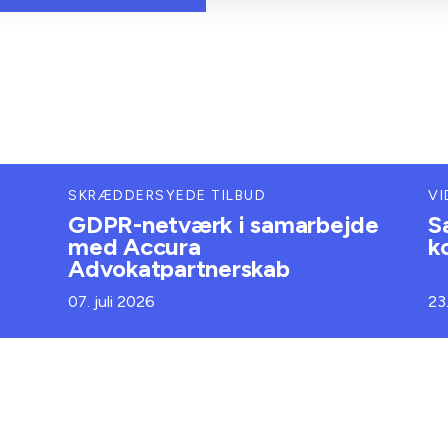
SKRÆDDERSYEDE TILBUD
VI
GDPR-netværk i samarbejde
S
med Accura
k
Advokatpartnerskab
07. juli 2026
23