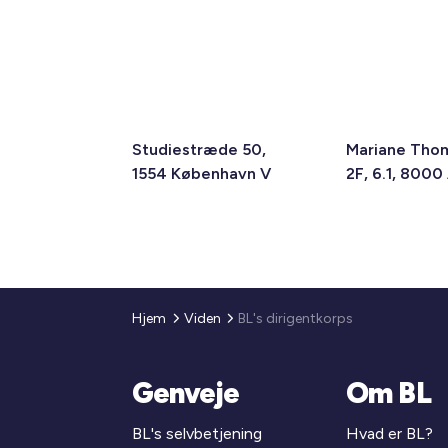
Studiestræde 50,
Mariane Tho
1554 København V
2F, 6.1, 8000
Hjem
Viden
BL's dirigentkorps
Genveje
Om BL
BL's selvbetjening
Hvad er BL?