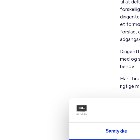
til at d
forskell
dirigent
et formø
forslag, 
adgangsk
Dirigent
med og s
behov.
Har I bru
rigtige m
Teame
Bjarne
Finn S
Samtykke
Lars 