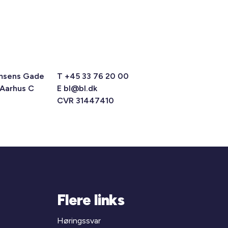
msens Gade
T +45 33 76 20 00
 Aarhus C
E
bl@bl.dk
CVR 31447410
Flere links
Høringssvar