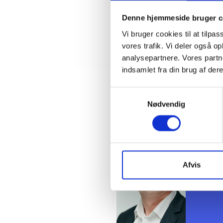
Lotte
Rasmu
Denne hjemmeside bruger c
Rene 
Vi bruger cookies til at tilpas
Søren
vores trafik. Vi deler også 
Toke A
analysepartnere. Vores partn
Tinus
indsamlet fra din brug af dere
Kontakt
Samtykkevalg
Nødvendig
Tinu
Konsul
Tlf: 61
Mail: t
Afvis