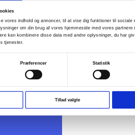
 Poulsen, Domea.dk
s Kjær Slot, tidl. UBSBOLIG
ookies
Skau Björnsson, Boligselskabet Fruehøjgaard
se vores indhold og annoncer, til at vise dig funktioner til sociale
 Madsen, tidl. BL - Danmarks Almene Boliger
oplysninger om din brug af vores hjemmeside med vores partnere 
rndal, tidl. SALUS Boligadministration
ere kan kombinere disse data med andre oplysninger, du har giv
 Lassen, BL - Danmarks Almene Boliger
s tjenester.
Præferencer
Statistik
s Lassen
ent
 22 04 65
la@bl.dk
Tillad valgte