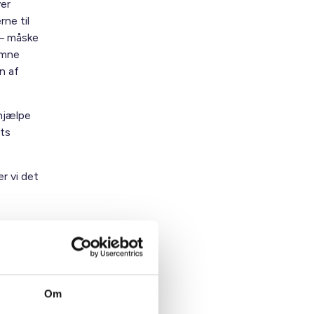
ver
ne til
 – måske
omne
n af
 hjælpe
ts
er vi det
Om
.)