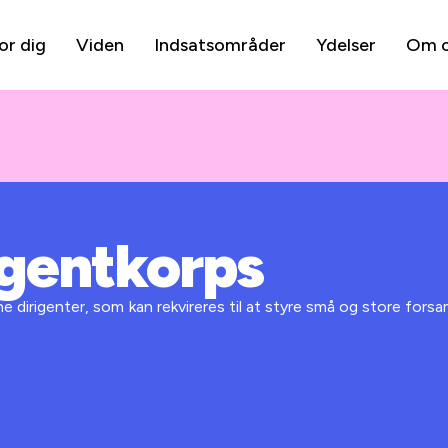
or dig
Viden
Indsatsområder
Ydelser
Om 
igentkorps
ne dirigenter, som kan rekvireres til at styre små og store forsa