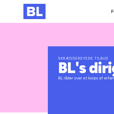
F
SKRÆDDERSYEDE TILBUD
BL's dir
BL råder over et korps af erfar