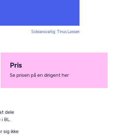
Sideansvarlig: Tinus Lassen
Pris
Se prisen på en dirigent her
at dele
i BL.
 sig ikke