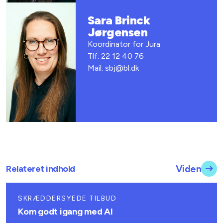
Sara Brinck
Jørgensen
Koordinator for Jura
Tlf: 22 12 40 76
Mail: sbj@bl.dk
Relateret indhold
Viden
SKRÆDDERSYEDE TILBUD
Kom godt igang med AI