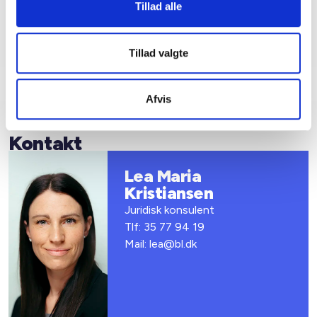
erfaringsudveksling om GDPR
Tillad alle
1450,-
Tillad valgte
Afvis
Kontakt
Lea Maria
Kristiansen
Juridisk konsulent
Tlf: 35 77 94 19
Mail: lea@bl.dk