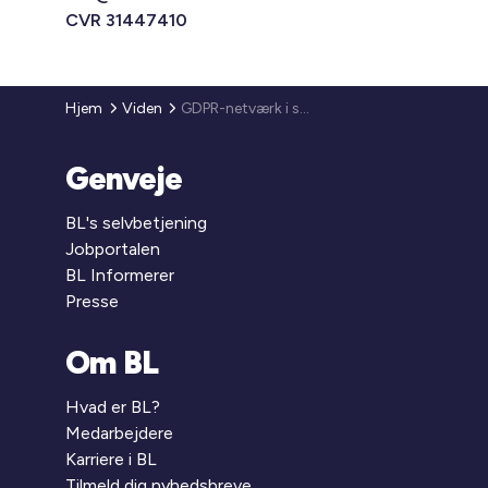
CVR 31447410
Hjem
Viden
GDPR-netværk i samarbejde med Accura Advokatpartnerskab
Genveje
BL's selvbetjening
Jobportalen
BL Informerer
Presse
Om BL
Hvad er BL?
Medarbejdere
Karriere i BL
Tilmeld dig nyhedsbreve