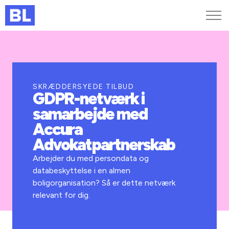
Genveje
Find medarbejder
Kurser og arrangementer
SKRÆDDERSYEDE TILBUD
GDPR-netværk i
Jobportalen
samarbejde med
MitBL
Accura
Advokatpartnerskab
Arbejder du med persondata og
databeskyttelse i en almen
boligorganisation? Så er dette netværk
relevant for dig.