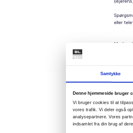
(lejerens
Spørgsmå
eller tel
Med venl
Bent Mad
Samtykke
Kontakt
Denne hjemmeside bruger c
Vi bruger cookies til at tilpas
Ben
vores trafik. Vi deler også 
Adm. di
analysepartnere. Vores partn
Tlf: 28
indsamlet fra din brug af dere
Mail: 