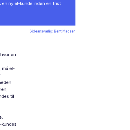
s en ny el-kunde inden en frist
Sideansvarlig: Bent Madsen
 hvor en
 må el-
r
mheden
ren,
des til
e,
l-kundes