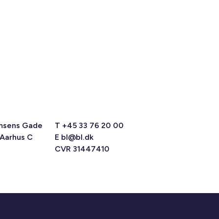
msens Gade
T +45 33 76 20 00
 Aarhus C
E
bl@bl.dk
CVR 31447410