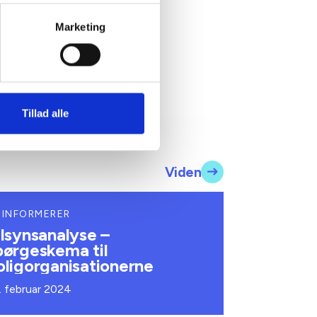
Marketing
Tillad alle
Viden
 INFORMERER
ilsynsanalyse –
pørgeskema til
oligorganisationerne
. februar 2024