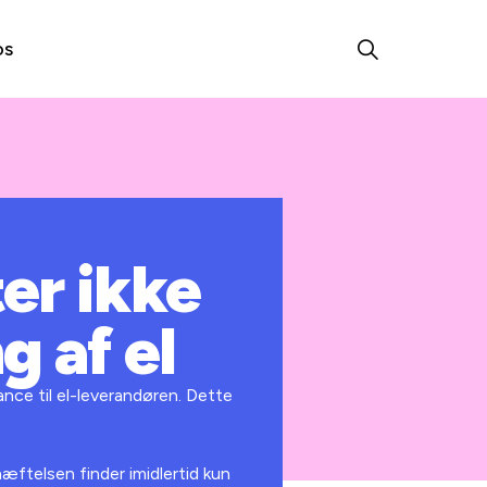
os
er ikke
g af el
ance til el-leverandøren. Dette
hæftelsen finder imidlertid kun