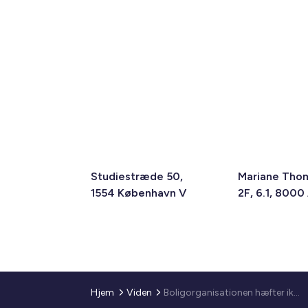
Studiestræde 50,
Mariane Tho
1554 København V
2F, 6.1, 8000
Hjem
Viden
Boligorganisationen hæfter ikke for lejers skyldige betaling af el