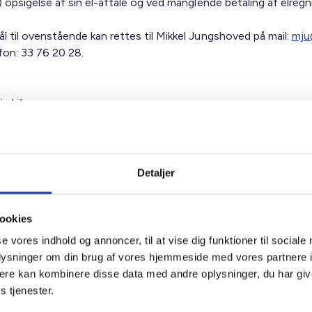
) opsigelse af sin el-aftale og ved manglende betaling af elregn
l til ovenstående kan rettes til Mikkel Jungshoved på mail:
mju
efon: 33 76 20 28.
ig hilsen
sen / Mikkel Jungshoved
Detaljer
ookies
se vores indhold og annoncer, til at vise dig funktioner til sociale
t Madsen
Mik
oplysninger om din brug af vores hjemmeside med vores partnere 
rektør
Tekni
ere kan kombinere disse data med andre oplysninger, du har giv
 88 18 77
Tlf: 5
s tjenester.
bma@bl.dk
Mail: 