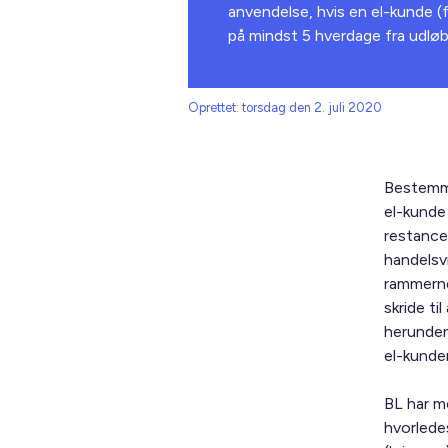
anvendelse, hvis en el-kunde (fx
på mindst 5 hverdage fra udlø
Oprettet: torsdag den 2. juli 2020
Bestemme
el-kunde 
restance
handelsv
rammerne
skride t
herunder 
el-kunden
BL har m
hvorlede