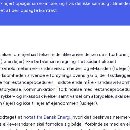
 lejer) opsiger sin el-aftale, og hvis der ikke samtidigt tilmelde
bet af den opsagte kontrakt.
lsen om ejerhæftelse finder ikke anvendelse i de situationer,
(fx en lejer) ikke betaler sin elregning. I et sådant aktuelt
forhold mellem el-handelsvirksomheden og el-kunden (fx lejer),
irksomheden anvende elforsyningslovens § 6 b, der fastlægge
 for restanceproceduren. I sidste ende må el-handelsvirkso
il afbrydelse. Kommunikation i forbindelse med restanceprocedu
rykker- og inkassoskrivelser samt varsel om afbrydelse, skal sen
 (lejer) og ikke til ejer af ejendommen (udlejer).
odtaget et
notat fra Dansk Energi
, hvori det beskrives nærmer
s el-leverandøren skal forholde sig både i forbindelse med en e