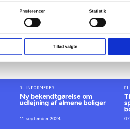
Præferencer
Statistik
Tillad valgte
BL INFORMERER
BL
Ny bekendtgørelse om
T
udlejning af almene boliger
s
b
11. september 2024
07