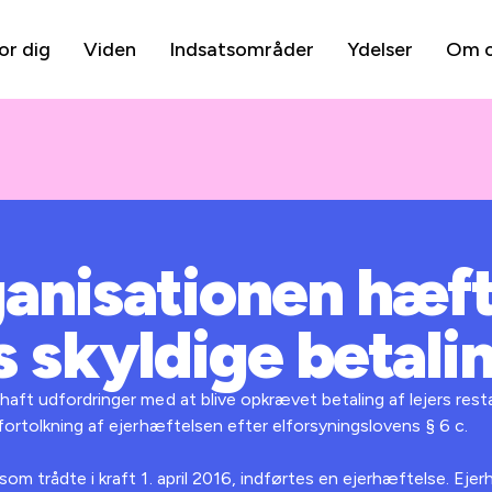
or dig
Viden
Indsatsområder
Ydelser
Om 
anisationen hæft
s skyldige betalin
haft udfordringer med at blive opkrævet betaling af lejers rest
lfortolkning af ejerhæftelsen efter elforsyningslovens § 6 c.
om trådte i kraft 1. april 2016, indførtes en ejerhæftelse. Ejer