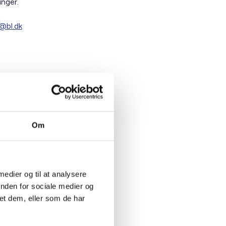
inger.
@bl.dk
Om
 medier og til at analysere
kel Jungshoved
inden for sociale medier og
sk konsulent
et dem, eller som de har
3 73 15 46
mju@bl.dk