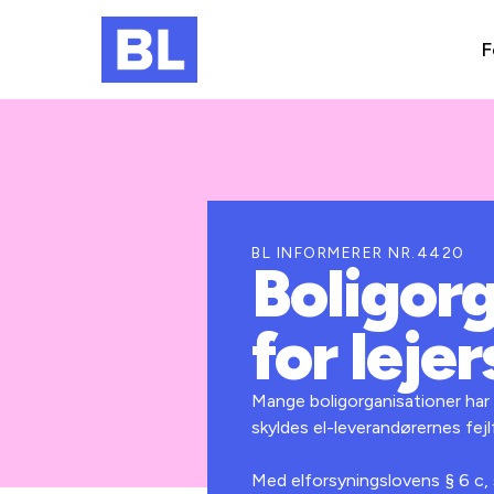
F
BL INFORMERER NR.4420
Boligorg
for lejer
Mange boligorganisationer har 
skyldes el-leverandørernes fej
Med elforsyningslovens § 6 c, s