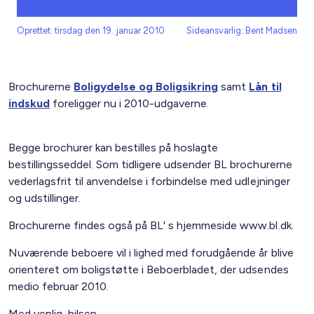
Oprettet: tirsdag den 19. januar 2010
Sideansvarlig: Bent Madsen
Brochurerne
Boligydelse og
Boligsikring
samt
Lån til
indskud
foreligger nu i 2010-udgaverne.
Begge brochurer kan bestilles på hoslagte
bestillingsseddel. Som tidligere udsender BL brochurerne
vederlagsfrit til anvendelse i forbindelse med udlejninger
og udstillinger.
Brochurerne findes også på BL' s hjemmeside www.bl.dk.
Nuværende beboere vil i lighed med forudgående år blive
orienteret om boligstøtte i Beboer­bladet, der udsendes
medio februar 2010.
Med venlig hilsen