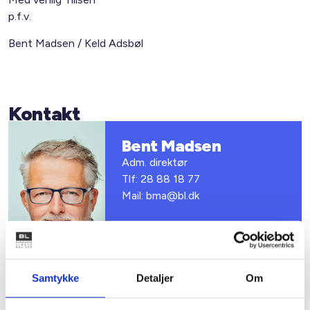
p.f.v.
Bent Madsen / Keld Adsbøl
Kontakt
Bent Madsen
Adm. direktør
Tlf: 28 88 18 77
Mail: bma@bl.dk
Samtykke
Detaljer
Om