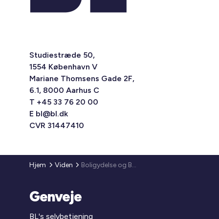
Studiestræde 50,
1554 København V
Mariane Thomsens Gade 2F,
6.1, 8000 Aarhus C
T +45 33 76 20 00
E
bl@bl.dk
CVR 31447410
Hjem
Viden
Boligydelse og Boligsikring 2010 - Lån til indskud 2010
Genveje
BL's selvbetjening