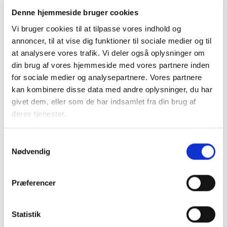
Denne hjemmeside bruger cookies
Vi bruger cookies til at tilpasse vores indhold og
Relateret indhold
Viden
annoncer, til at vise dig funktioner til sociale medier og til
at analysere vores trafik. Vi deler også oplysninger om
BL INFORMERER
din brug af vores hjemmeside med vores partnere inden
Nye krav om fjernaflæste målere – alle
for sociale medier og analysepartnere. Vores partnere
ejendomme skal være klar senest 1. januar
kan kombinere disse data med andre oplysninger, du har
2027
givet dem, eller som de har indsamlet fra din brug af
08. juni 2026
deres tjenester.
Samtykkevalg
BL INFORMERER
Nødvendig
Ansvar for nødforsyning i plejeboliger ved
forsyningssvigt
08. juni 2026
Præferencer
BL INFORMERER
Statistik