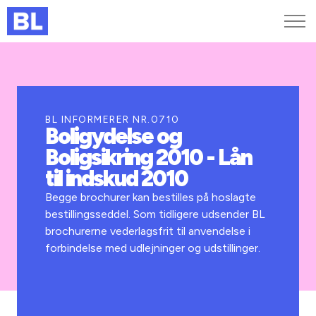
Genveje
Find medarbejder
Kurser og arrangementer
BL INFORMERER NR.0710
Boligydelse og
Jobportalen
Boligsikring 2010 - Lån
MitBL
til indskud 2010
Begge brochurer kan bestilles på hoslagte
bestillingsseddel. Som tidligere udsender BL
brochurerne vederlagsfrit til anvendelse i
forbindelse med udlejninger og udstillinger.