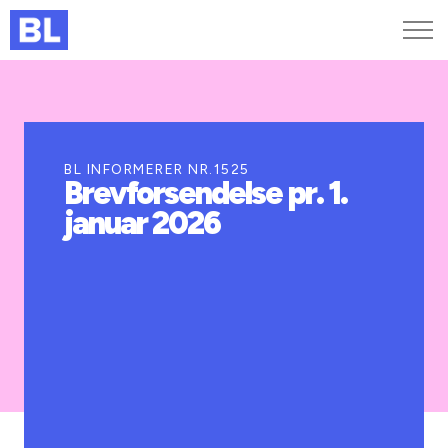
Genveje
Find medarbejder
Kurser og arrangementer
BL INFORMERER NR.1525
Brevforsendelse pr. 1.
Jobportalen
januar 2026
MitBL