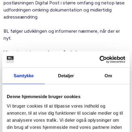
postløsningen Digital Post i større omfang og netop løse
udfordringen omkring dokumentation og midlertidig
adresseændring.
BL følger udviklingen og informerer nærmere, når der er
nyt.
Vi gør i øvrigt opmærksom på, at almene
boligorganisationer har mulighed for at deltage i Dansk
erhvervs webinar om emnet den 22. september ved navn
'Farvel til PostNord - sådan sender du breve i 2026'.
Samtykke
Detaljer
Om
Spørgsmål til ovenstående kan rettes til juridisk konsulent
Anni Pedersen kontaktes
anp@bl.dk
.
Denne hjemmeside bruger cookies
Vi bruger cookies til at tilpasse vores indhold og
annoncer, til at vise dig funktioner til sociale medier og til
Med venlig hilsen
at analysere vores trafik. Vi deler også oplysninger om
Bent Madsen / Anni Pedersen
din brug af vores hjemmeside med vores partnere inden