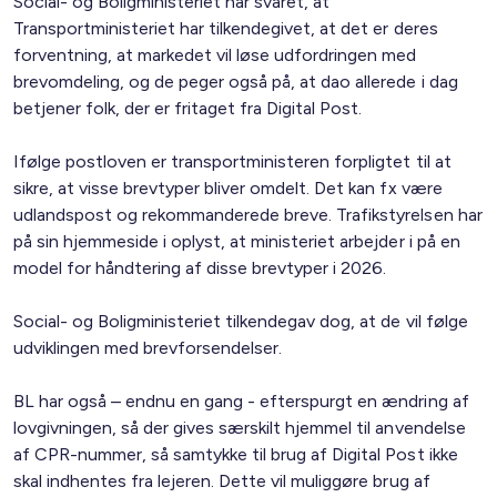
Social- og Boligministeriet har svaret, at
Transportministeriet har tilkendegivet, at det er deres
forventning, at markedet vil løse udfordringen med
brevomdeling, og de peger også på, at dao allerede i dag
betjener folk, der er fritaget fra Digital Post.
Ifølge postloven er transportministeren forpligtet til at
sikre, at visse brevtyper bliver omdelt. Det kan fx være
udlandspost og rekommanderede breve. Trafikstyrelsen har
på sin hjemmeside i oplyst, at ministeriet arbejder i på en
model for håndtering af disse brevtyper i 2026.
Social- og Boligministeriet tilkendegav dog, at de vil følge
udviklingen med brevforsendelser.
BL har også – endnu en gang - efterspurgt en ændring af
lovgivningen, så der gives særskilt hjemmel til anvendelse
af CPR-nummer, så samtykke til brug af Digital Post ikke
skal indhentes fra lejeren. Dette vil muliggøre brug af