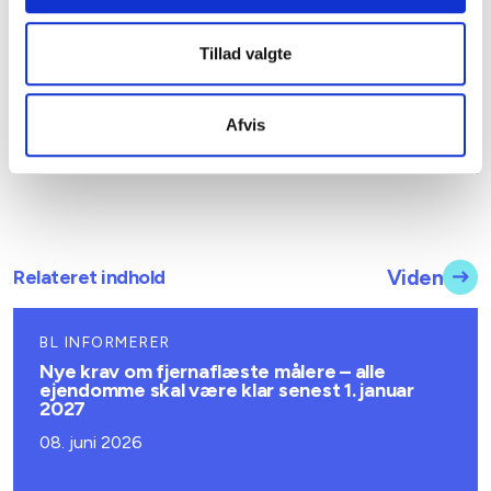
Tlf: 21 41 30 28
Mail: anp@bl.dk
Tillad valgte
Afvis
Relateret indhold
Viden
BL INFORMERER
Nye krav om fjernaflæste målere – alle
ejendomme skal være klar senest 1. januar
2027
08. juni 2026