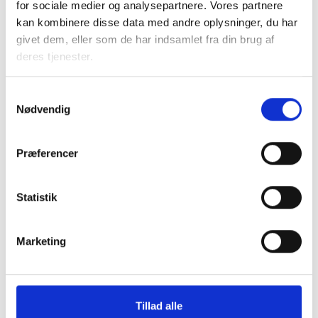
for sociale medier og analysepartnere. Vores partnere
kan kombinere disse data med andre oplysninger, du har
givet dem, eller som de har indsamlet fra din brug af
deres tjenester.
Kontakt
Samtykkevalg
Nødvendig
Bent Madsen
Adm. direktør
Tlf: 28 88 18 77
Præferencer
Mail: bma@bl.dk
Statistik
Marketing
Anni Pedersen
Juridisk konsulent
Tillad alle