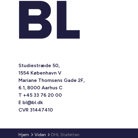
Studiestræde 50,
1554 København V
Mariane Thomsens Gade 2F,
6.1, 8000 Aarhus C
T +45 33 76 20 00
E
bl@bl.dk
CVR 31447410
Hjem
Viden
DHL Stafetten