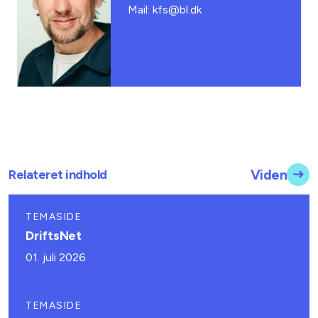
Mail: kfs@bl.dk
Relateret indhold
Viden
TEMASIDE
DriftsNet
01. juli 2026
TEMASIDE