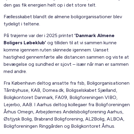
den gas fik energien helt op i det store telt.
Fællesskabet blandt de almene boligorganisationer blev
tydeligt i teltene.
På trøjerne var der i 2025 printet
’Danmark Almene
Boligers Løbeklub’
og tilliden til at vi sammen kunne
komme igennem ruten skinnede igennem. Uanset
hastighed gennemførte alle distancen sammen og viste at
bevægelse og sundhed er sjovt – især når man er sammen
med andre.
Fra København deltog ansatte fra fsb, Boligorganisationen
Tårnbyhuse, KAB, Domea.dk, Boligselskabet Sjælland,
Boligkontoret Danmark, FA09, Boligforeningen VIBO,
Lejerbo, AAB. I Aarhus deltog kollegaer fra Boligforeningen
Århus Omegn, Arbejdernes Andelsboligforening Aarhus,
Østjysk Bolig, Brabrand Boligforening, AL2Bolig, ALBOA,
Boligforeningen Ringgården og Boligkontoret Århus.