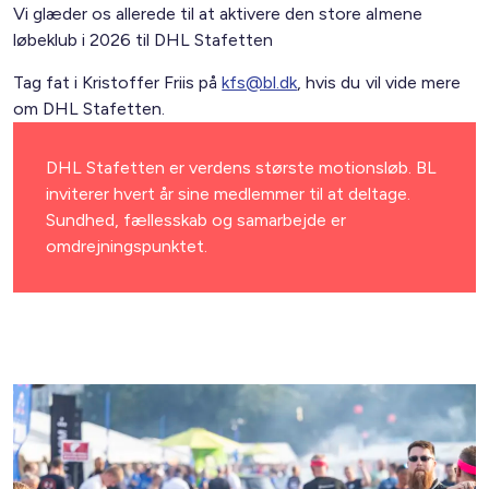
Vi glæder os allerede til at aktivere den store almene
løbeklub i 2026 til DHL Stafetten
Tag fat i Kristoffer Friis på
kfs@bl.dk
, hvis du vil vide mere
om DHL Stafetten.
DHL Stafetten er verdens største motionsløb. BL
inviterer hvert år sine medlemmer til at deltage.
Sundhed, fællesskab og samarbejde er
omdrejningspunktet.