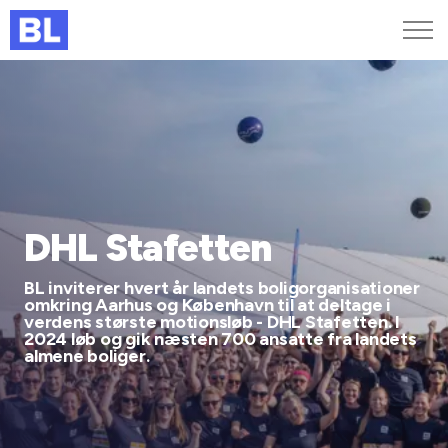
Genveje
Find medarbejder
Kurser og arrangementer
Jobportalen
MitBL
DHL Stafetten
BL inviterer hvert år landets boligorganisationer
omkring Aarhus og København til at deltage i
verdens største motionsløb - DHL Stafetten. I
2024 løb og gik næsten 700 ansatte fra landets
almene boliger.