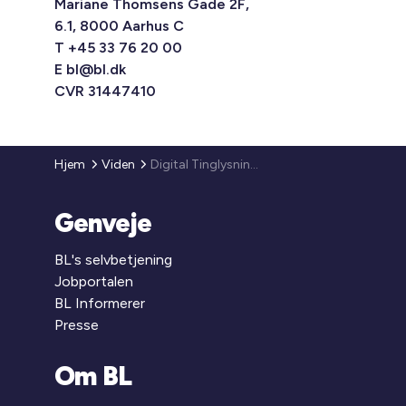
Mariane Thomsens Gade 2F,
6.1, 8000 Aarhus C
T +45 33 76 20 00
E
bl@bl.dk
CVR 31447410
Hjem
Viden
Digital Tinglysning – ændret praksis vedrørende dokumentation for de tegningsberettigede ved digitale anmeldelser
Genveje
BL's selvbetjening
Jobportalen
BL Informerer
Presse
Om BL