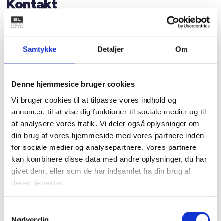
Kontakt
Bent Madsen
Adm. direktør
Samtykke
Detaljer
Om
Tlf: 28 88 18 77
Mail: bma@bl.dk
Denne hjemmeside bruger cookies
Vi bruger cookies til at tilpasse vores indhold og
annoncer, til at vise dig funktioner til sociale medier og til
at analysere vores trafik. Vi deler også oplysninger om
din brug af vores hjemmeside med vores partnere inden
for sociale medier og analysepartnere. Vores partnere
kan kombinere disse data med andre oplysninger, du har
givet dem, eller som de har indsamlet fra din brug af
Relateret indhold
Viden
deres tjenester.
BL INFORMERER
Samtykkevalg
Nye krav om fjernaflæste målere – alle
Nødvendig