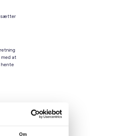
tsætter
eretning
r med at
l hente
øtten
Om