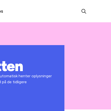
os
tten
 automatisk henter oplysninger
 på de tidligere