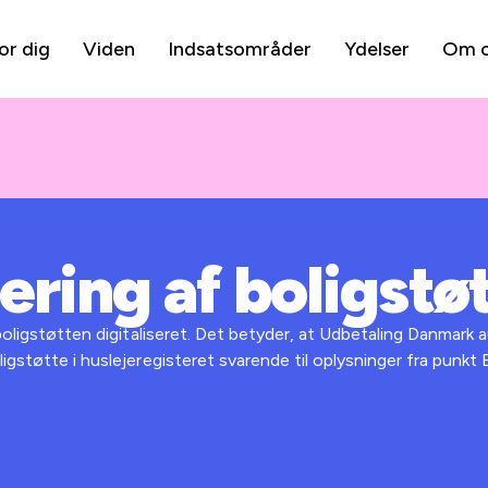
or dig
Viden
Indsatsområder
Ydelser
Om 
sering af boligstø
 boligstøtten digitaliseret. Det betyder, at Udbetaling Danmark
igstøtte i huslejeregisteret svarende til oplysninger fra punkt B