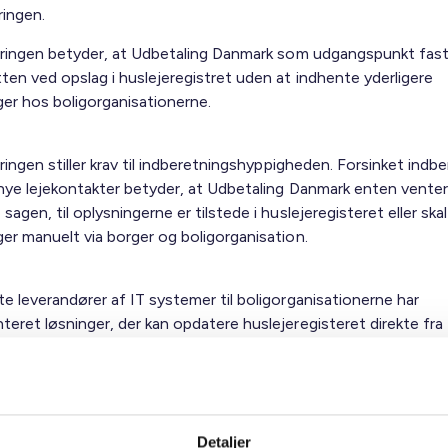
eringen.
seringen betyder, at Udbetaling Danmark som udgangspunkt fas
ten ved opslag i huslejeregistret uden at indhente yderligere
ger hos boligorganisationerne.
eringen stiller krav til indberetningshyppigheden. Forsinket indb
. nye lejekontakter betyder, at Udbetaling Danmark enten vente
sagen, til oplysningerne er tilstede i huslejeregisteret eller ska
ger manuelt via borger og boligorganisation.
e leverandører af IT systemer til boligorganisationerne har
teret løsninger, der kan opdatere huslejeregisteret direkte fra
ne delvist som manuelle processer, hvor selve overførslen til
gisteret skal sættes i gang manuelt. For at undgå fejl i boligst
 at indføre rutiner, der sikrer indberetning og opdatering af
gisteret dagligt, hvis der er ændringer.
Detaljer