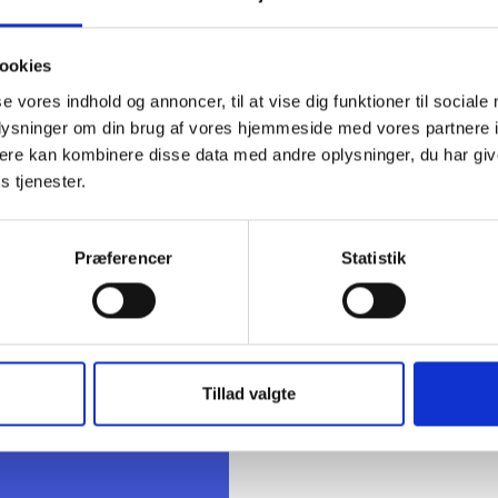
ig hilsen
ookies
dsen / Frans Clemmesen
se vores indhold og annoncer, til at vise dig funktioner til sociale
oplysninger om din brug af vores hjemmeside med vores partnere 
ere kan kombinere disse data med andre oplysninger, du har giv
s tjenester.
Præferencer
Statistik
t Madsen
rektør
 88 18 77
bma@bl.dk
Tillad valgte