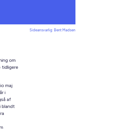
Sideansvarlig: Bent Madsen
gning om
 tidligere
io maj
r i
gså af
i blandt
ra
om