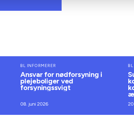
BL INFORMERER
BL
Ansvar for nødforsyning i
S
plejeboliger ved
k
forsyningssvigt
k
æ
08. juni 2026
20