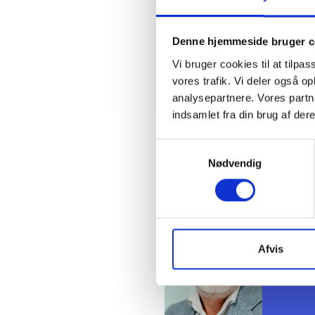
Med venl
Denne hjemmeside bruger c
Bent Ma
Vi bruger cookies til at tilpas
vores trafik. Vi deler også 
analysepartnere. Vores partn
indsamlet fra din brug af dere
Kontakt
Samtykkevalg
Nødvendig
Ben
Adm. di
Tlf: 28
Mail: 
Afvis