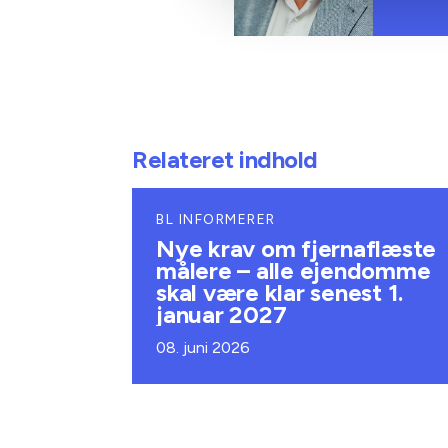
Relateret indhold
BL INFORMERER
Nye krav om fjernaflæste
målere – alle ejendomme
skal være klar senest 1.
januar 2027
08. juni 2026