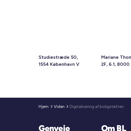
Studiestræde 50,
Mariane Tho
1554 København V
2F, 6.1, 8000
Hjem
Viden
Digitalisering af boligstøtten
Genveje
Om BL