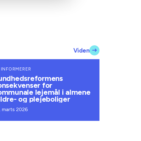
Viden
 INFORMERER
undhedsreformens
onsekvenser for
ommunale lejemål i almene
ldre- og plejeboliger
. marts 2026