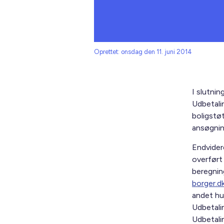
Oprettet: onsdag den 11. juni 2014
I slutnin
Udbetali
boligstøt
ansøgni
Endvider
overført 
beregnin
borger.d
andet hus
Udbetali
Udbetal