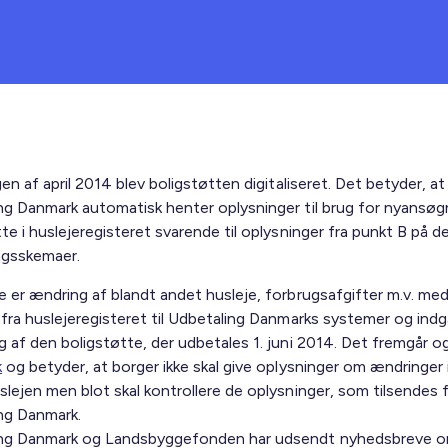
gen af april 2014 blev boligstøtten digitaliseret. Det betyder, at
ng Danmark automatisk henter oplysninger til brug for nyansø
te i huslejeregisteret svarende til oplysninger fra punkt B på de
ngsskemaer.
e er ændring af blandt andet husleje, forbrugsafgifter m.v. med
fra huslejeregisteret til Udbetaling Danmarks systemer og indgå
g af den boligstøtte, der udbetales 1. juni 2014. Det fremgår o
k
og betyder, at borger ikke skal give oplysninger om ændringer 
lejen men blot skal kontrollere de oplysninger, som tilsendes f
ng Danmark.
ing Danmark og Landsbyggefonden har udsendt nyhedsbreve 