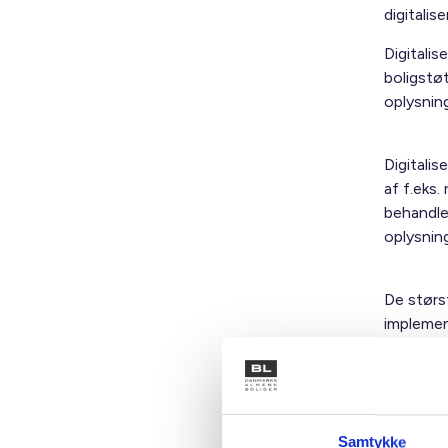
digitalis
Digitali
boligstøt
oplysnin
Digitalis
af f.eks
behandle 
oplysnin
De størst
implemen
systemer
huslejere
anbefales
huslejere
Samtykke