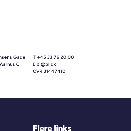
msens Gade
T +45 33 76 20 00
 Aarhus C
E
bl@bl.dk
CVR 31447410
Flere links