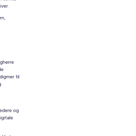
iver.
rn,
ygherre
de
igmer til
g
ledere og
gitale