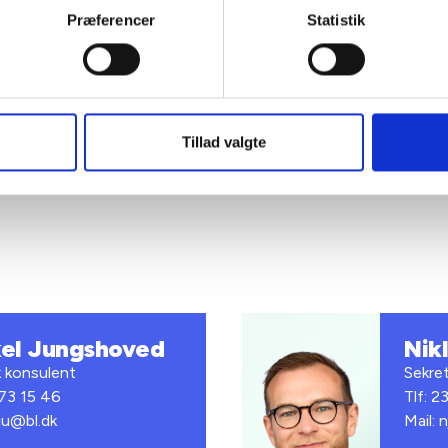
Præferencer
Statistik
et har udarbejdet et IKT-koncept, der består af en række dokumente
arbejdet med at stille de rigtige krav til IKT i byggeprocessen og den
lgende drift.
Tillad valgte
el Jungshoved
Nikl
k konsulent
Sekre
 73 15 46
Tlf: 2
ju@bl.dk
Mail: 