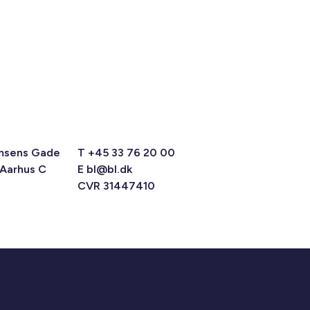
msens Gade
T +45 33 76 20 00
 Aarhus C
E
bl@bl.dk
CVR 31447410