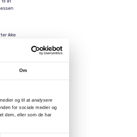
til at
cessen
ter ikke
lle
og dermed
Om
tte fra
en på
 medier og til at analysere
inden for sociale medier og
et dem, eller som de har