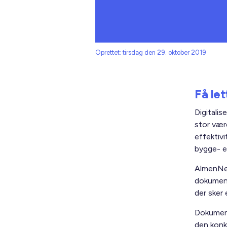
Oprettet: tirsdag den 29. oktober 2019
Få le
Digitali
stor værd
effektiv
bygge- e
AlmenNe
dokument
der sker 
Dokumente
den konk