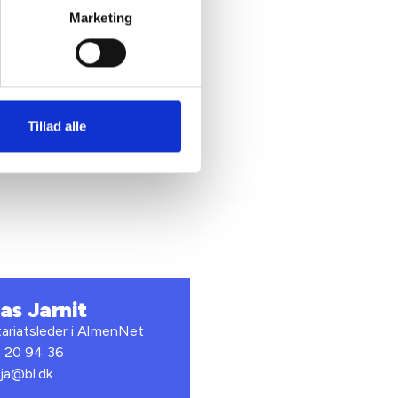
Marketing
r, som
Tillad alle
as Jarnit
tariatsleder i AlmenNet
3 20 94 36
nja@bl.dk