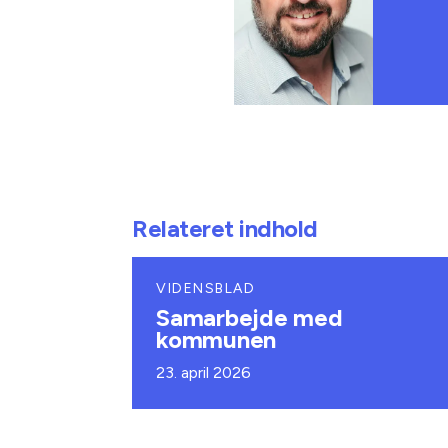
Relateret indhold
VIDENSBLAD
Samarbejde med
kommunen
23. april 2026