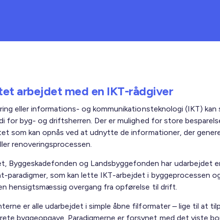
ttet arbejdet med en IKT-rådgiver
sering eller informations- og kommunikationsteknologi (IKT) kan
i for byg- og driftsherren. Der er mulighed for store besparels
itet som kan opnås ved at udnytte de informationer, der genere
ller renoveringsprocessen.
t, Byggeskadefonden og Landsbyggefonden har udarbejdet e
-paradigmer, som kan lette IKT-arbejdet i byggeprocessen og 
en hensigtsmæssig overgang fra opførelse til drift.
rne er alle udarbejdet i simple åbne filformater – lige til at ti
rete byggeopgave. Paradigmerne er forsynet med det viste b