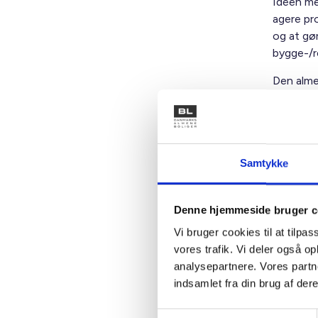
Idéen me
agere pr
og at gør
bygge-/re
Den alme
behovet 
dokument
direkte 
projektl
Samtykke
Den digi
Landsbyg
Denne hjemmeside bruger c
Læs mer
Vi bruger cookies til at tilpas
BygAlme
vores trafik. Vi deler også 
analysepartnere. Vores partn
indsamlet fra din brug af dere
Læs
Samtykkevalg