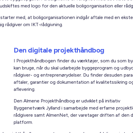
dskiftes med logo for den aktuelle boligorganisation eller rådg
 starter med, at boligorganisationen indgår aftale med en ekste
g rådgiver om IKT-rådgivning.
Den digitale projekthåndbog
I Projekthåndbogen finder du værktøjer, som du som b
kan bruge, når du skal udarbejde byggeprogram og udby
rådgiver- og entreprenørydelser. Du finder desuden parad
aftaler, garantier og dokumentation af kvalitetssikring o
aflevering.
Den Almene Projekthåndbog er udviklet på initiativ
Byggenetværk Jylland i samarbejde med erfarne projekt
rådgivere samt AlmenNet, der varetager driften af den di
platform.