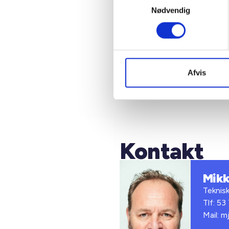
Nødvendig
AlmenN
letter 
efterfø
Afvis
Kontakt
Mikk
Teknis
Tlf: 53
Mail: m