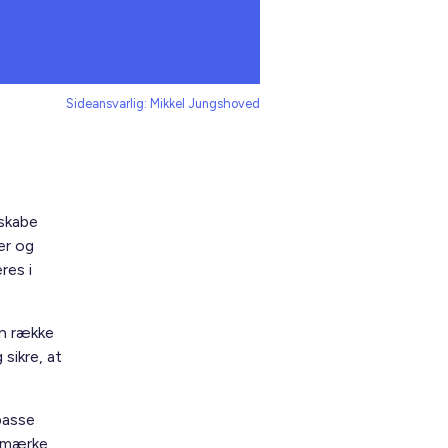
Sideansvarlig: Mikkel Jungshoved
 skabe
er og
res i
n række
sikre, at
lpasse
omærke,