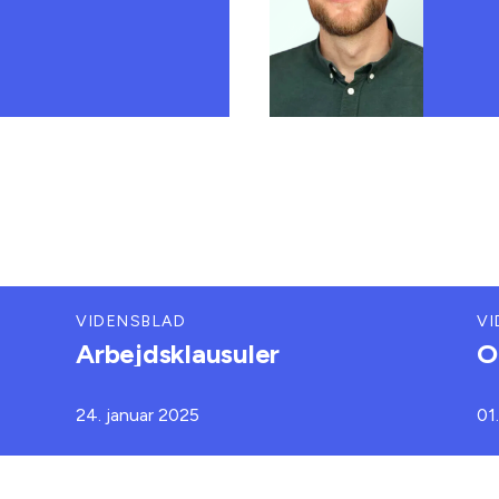
VIDENSBLAD
VI
Arbejdsklausuler
O
24. januar 2025
01