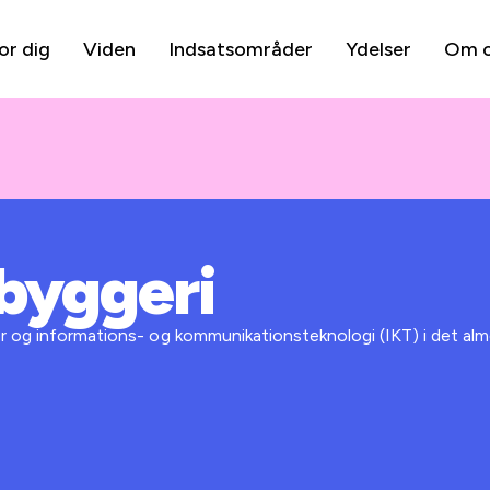
or dig
Viden
Indsatsområder
Ydelser
Om 
 byggeri
r og informations- og kommunikationsteknologi (IKT) i det alm