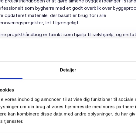
d projekthåndbogen er at gøre almene byggeafdelinger i stand 
ofessionelt som bygherre med et godt overblik over byggepro
e opdateret materiale, der basalt er brug for i alle
noveringsprojekter, let tilgængeligt.
ne projekthåndbog er tænkt som hjælp til selvhjælp, og erstat
for at byggeorganisationer råder over de rette kompetencer. A
er i håndbogens bibliotek er opdaterede og kvalitetssikrede 
anvendelige, men det er den enkelte byggeorganisations eller
eders ansvar, hvordan dokumenterne anvendes i praksis.
Detaljer
tale udgave af Den Almene Projekthåndbog er udviklet med stø
gefonden i 2018.
ookies
e om den her:
Den almene projekthåndbog,
eller se håndbog
se vores indhold og annoncer, til at vise dig funktioner til sociale
nt.dk
.
oplysninger om din brug af vores hjemmeside med vores partnere 
ere kan kombinere disse data med andre oplysninger, du har giv
s tjenester.
 mere om IKT i byggeri og drift