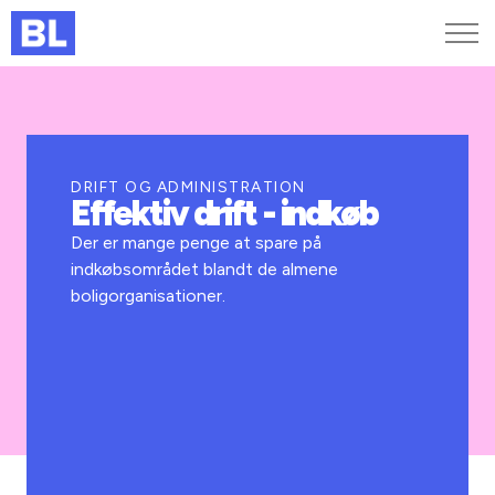
Genveje
Find medarbejder
Kurser og arrangementer
DRIFT OG ADMINISTRATION
Effektiv drift - indkøb
Jobportalen
MitBL
Der er mange penge at spare på
indkøbsområdet blandt de almene
boligorganisationer.