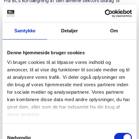
Fra BL’s kortlægning af den almene sektors bidrag til
verdensmål ved vi, at kun få boligorganisationer gør det.
Her er således behov og potentiale for forbedring.
Samtykke
Detaljer
Om
Sammen om fælles indkøb
Man kan også vælge at gå i samarbejde med flere
organisationer om fælles indkøb, det kan være alt fra IT-
Denne hjemmeside bruger cookies
systemer, byggeri og renovering til varme- og vandmålere,
Vi bruger cookies til at tilpasse vores indhold og
vi har i den forbindelse set betydelige besparelser på
annoncer, til at vise dig funktioner til sociale medier og til
indkøb, når flere går sammen om et større udbud af en stor
at analysere vores trafik. Vi deler også oplysninger om
mængde varer eller byggerier, hvorfor det klart bør
din brug af vores hjemmeside med vores partnere inden
overvejes som en mulighed, for at opnår gode priser samt
for sociale medier og analysepartnere. Vores partnere
skabe ny udvikling af løsninger i byggeriet og renoveringer.
kan kombinere disse data med andre oplysninger, du har
givet dem, eller som de har indsamlet fra din brug af
Indkøb som løftestang for FN’s Verdensmål
deres tjenester.
FN’s Verdensmål er omdrejningspunktet for en radikal re-
orientering i retning af bæredygtige produkter og
Samtykkevalg
Nødvendig
leverancer samt forretningsmodeller inden for både den