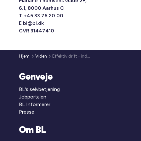
Mariane Thomsens Gade 2F,
6.1, 8000 Aarhus C
T +45 33 76 20 00
E
bl@bl.dk
CVR 31447410
Hjem
Viden
Effektiv drift - indkøb
Genveje
BL's selvbetjening
Jobportalen
BL Informerer
Presse
Om BL