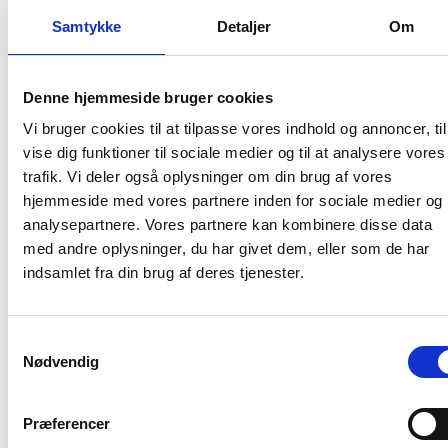
ejendomme skal være klar senest 1. januar
Samtykke
Detaljer
Om
2027
08. juni 2026
Denne hjemmeside bruger cookies
Vi bruger cookies til at tilpasse vores indhold og annoncer, til
BL INFORMERER
vise dig funktioner til sociale medier og til at analysere vores
Ansvar for nødforsyning i plejeboliger ved
forsyningssvigt
trafik. Vi deler også oplysninger om din brug af vores
hjemmeside med vores partnere inden for sociale medier og
08. juni 2026
analysepartnere. Vores partnere kan kombinere disse data
med andre oplysninger, du har givet dem, eller som de har
indsamlet fra din brug af deres tjenester.
BL INFORMERER
Sundhedsreformens konsekvenser for
kommunale lejemål i almene ældre- og
plejeboliger
Samtykkevalg
Nødvendig
20. marts 2026
Præferencer