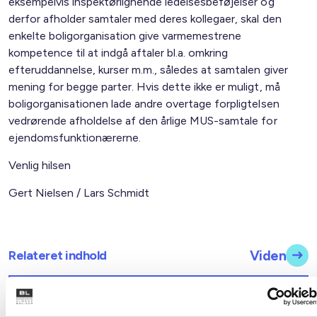
eksempelvis inspektørlignende ledelsesbeføjelser og
derfor afholder samtaler med deres kollegaer, skal den
enkelte boligorganisation give varmemestrene
kompetence til at indgå aftaler bl.a. omkring
efteruddannelse, kurser m.m., således at samtalen giver
mening for begge parter. Hvis dette ikke er muligt, må
boligorganisationen lade andre overtage forpligtelsen
vedrørende afholdelse af den årlige MUS-samtale for
ejendomsfunktionærerne.
Venlig hilsen
Gert Nielsen / Lars Schmidt
Relateret indhold
Viden
BL INFORMERER
Nye krav om fjernaflæste målere – alle