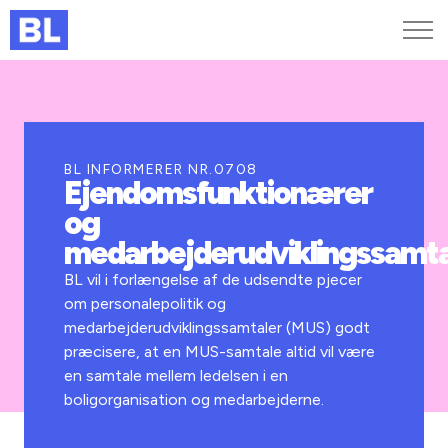
Genveje
Find medarbejder
Kurser og arrangementer
BL INFORMERER NR.0708
Ejendomsfunktionærer
Jobportalen
og
MitBL
medarbejderudviklingssamta
BL vil i forlængelse af de udsendte pjecer
om personalepolitik og
medarbejderudviklingssamtaler (MUS) godt
præcisere, at en MUS-samtale altid vil være
en samtale mellem ledelsen i en
boligorganisation og medarbejderne.