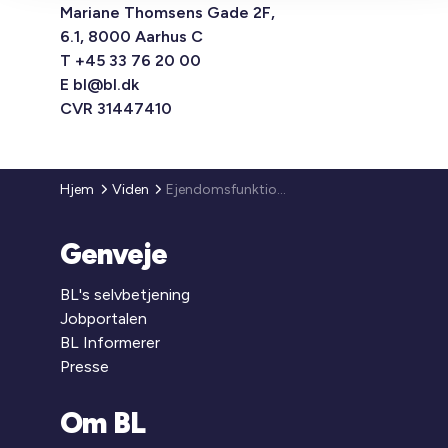
Mariane Thomsens Gade 2F,
6.1, 8000 Aarhus C
T +45 33 76 20 00
E
bl@bl.dk
CVR 31447410
Hjem
Viden
Ejendomsfunktionærer og medarbejderudviklingssamtaler
Genveje
BL's selvbetjening
Jobportalen
BL Informerer
Presse
Om BL