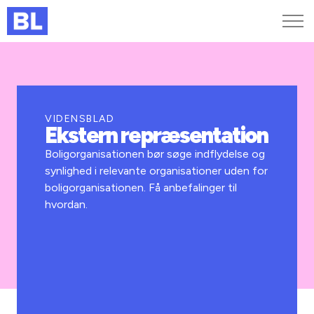
Genveje
Find medarbejder
Kurser og arrangementer
VIDENSBLAD
Ekstern repræsentation
Jobportalen
MitBL
Boligorganisationen bør søge indflydelse og
synlighed i relevante organisationer uden for
boligorganisationen. Få anbefalinger til
hvordan.