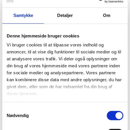
bestyrelsens arbejde
Opdatér retningslinjerne en gang om året
Sørg for, at retningslinjerne er kendte og synlige
Samtykke
Detaljer
Om
Bestyrelsesudgifter skal være lovlige, rimelige og
forsvarlige. Uklare og ukendte retningslinjer kan føre til
Denne hjemmeside bruger cookies
misundelse, mistænkeliggørelse, tvivl og konflikter.
Vi bruger cookies til at tilpasse vores indhold og
Møder, arrangementer og rejser skal være sagligt
annoncer, til at vise dig funktioner til sociale medier og til
begrundede, og deltagerkredsen skal begrænses til det
at analysere vores trafik. Vi deler også oplysninger om
nødvendige og relevante.
din brug af vores hjemmeside med vores partnere inden
for sociale medier og analysepartnere. Vores partnere
kan kombinere disse data med andre oplysninger, du har
Dilemmaer og hensyn
givet dem, eller som de har indsamlet fra din brug af
deres tjenester.
Der er flere hensyn og udfordringer at være opmærksom
på, når man fastsætter retningslinjer for
Samtykkevalg
bestyrelsesudgifter, fx:
Nødvendig
Der kan, måske særligt i mindre boligorganisationer,
være en oplevelse af et misforhold mellem det