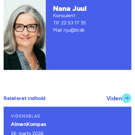
Nana Juul
Konsulent
Tlf: 22 53 17 35
Mail: nju@bl.dk
Relateret indhold
Viden
VIDENSBLAD
AlmenKompas
26. marts 2026