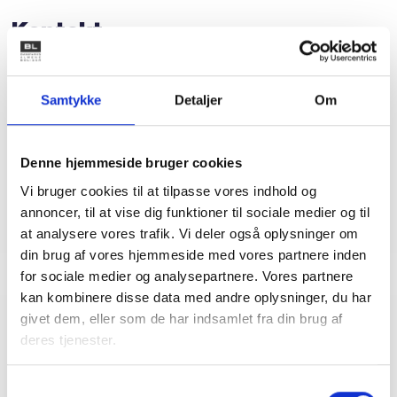
Kontakt
Bent Madsen
Adm. direktør
Samtykke
Detaljer
Om
Tlf: 28 88 18 77
Mail: bma@bl.dk
Denne hjemmeside bruger cookies
Vi bruger cookies til at tilpasse vores indhold og
annoncer, til at vise dig funktioner til sociale medier og til
at analysere vores trafik. Vi deler også oplysninger om
din brug af vores hjemmeside med vores partnere inden
for sociale medier og analysepartnere. Vores partnere
kan kombinere disse data med andre oplysninger, du har
givet dem, eller som de har indsamlet fra din brug af
Relateret indhold
Viden
deres tjenester.
Samtykkevalg
BL INFORMERER