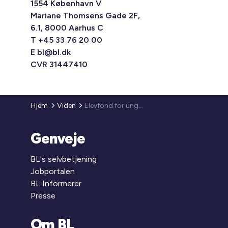
1554 København V
Mariane Thomsens Gade 2F,
6.1, 8000 Aarhus C
T +45 33 76 20 00
E
bl@bl.dk
CVR 31447410
Hjem
Viden
Elevfond for unge under 25 år
Genveje
BL's selvbetjening
Jobportalen
BL Informerer
Presse
Om BL