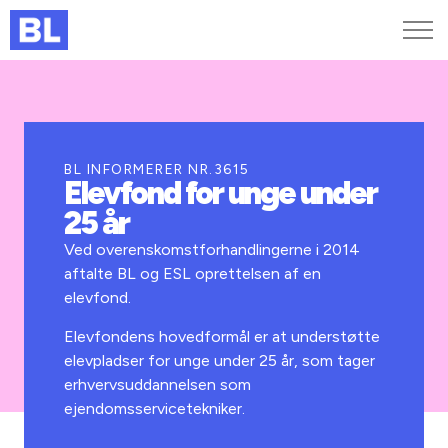
Genveje
Find medarbejder
Kurser og arrangementer
BL INFORMERER NR.3615
Elevfond for unge under
Jobportalen
25 år
MitBL
Ved overenskomstforhandlingerne i 2014
aftalte BL og ESL oprettelsen af en
elevfond.
Elevfondens hovedformål er at understøtte
elevpladser for unge under 25 år, som tager
erhvervsuddannelsen som
ejendomsservicetekniker.